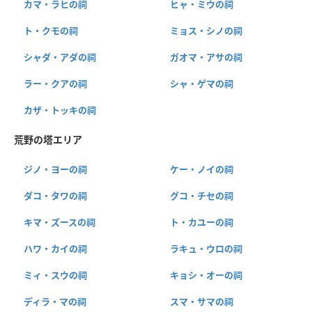
カマ・ラヒの祠
ヒャ・ミウの祠
ト・クモの祠
ミョス・シノの祠
シャダ・アダの祠
ガオマ・アサの祠
ラー・クアの祠
シャ・ゲマの祠
カザ・トッキの祠
荒野の塔エリア
ジノ・ヨーの祠
ケー・ノイの祠
ダコ・タワの祠
グコ・チセの祠
キマ・ズースの祠
ト・カユーの祠
ハワ・カイの祠
ラキュ・ウロの祠
ミィ・スウの祠
キョシ・オーの祠
ディラ・マの祠
スマ・サマの祠