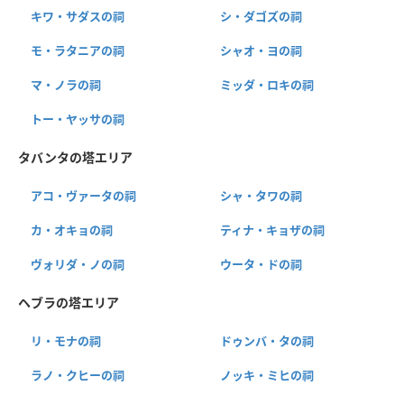
キワ・サダスの祠
シ・ダゴズの祠
モ・ラタニアの祠
シャオ・ヨの祠
マ・ノラの祠
ミッダ・ロキの祠
トー・ヤッサの祠
タバンタの塔エリア
アコ・ヴァータの祠
シャ・タワの祠
カ・オキョの祠
ティナ・キョザの祠
ヴォリダ・ノの祠
ウータ・ドの祠
ヘブラの塔エリア
リ・モナの祠
ドゥンバ・タの祠
ラノ・クヒーの祠
ノッキ・ミヒの祠