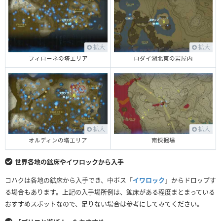
拡大
拡大
ロダイ湖北東の岩屋内
フィローネの塔エリア
拡大
拡大
南採掘場
オルディンの塔エリア
世界各地の鉱床やイワロックから入手
コハクは各地の鉱床から入手でき、中ボス「
イワロック
」からドロップす
る場合もあります。上記の入手場所例は、鉱床がある程度まとまっている
おすすめスポットなので、足りない場合は参考にしてみてください。