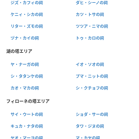
ジズ・カフィの祠
ダヒ・シーノの祠
ケニィ・シカの祠
カツ・トサの祠
リター・ズモの祠
ツツア・ニマの祠
ヅナ・カイの祠
トゥ・カロの祠
湖の塔エリア
ヤ・ナーガの祠
イオ・ソオの祠
シ・タタンケの祠
プマ・ニットの祠
カオ・マカの祠
シ・クチョフの祠
フィローネの塔エリア
サイ・ウートの祠
ショダ・サーの祠
キュカ・ナタの祠
タワ・ジヌの祠
ヤオ・マーヨの祠
マ・カヤの祠