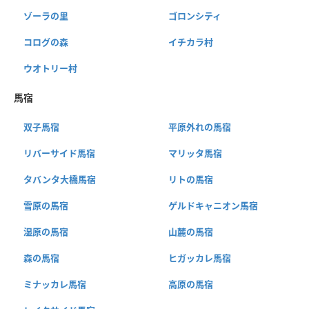
ゾーラの里
ゴロンシティ
コログの森
イチカラ村
ウオトリー村
馬宿
双子馬宿
平原外れの馬宿
リバーサイド馬宿
マリッタ馬宿
タバンタ大橋馬宿
リトの馬宿
雪原の馬宿
ゲルドキャニオン馬宿
湿原の馬宿
山麓の馬宿
森の馬宿
ヒガッカレ馬宿
ミナッカレ馬宿
高原の馬宿