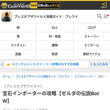
ブレスオブザワイルド攻略ガイド｜ブレワイ
祠
DLC
コログ
塔
村・馬宿
ストーリー
ミニチャレ
魔物
ミニゲーム
武器
防具
素材アイテム
メインチャレンジ(ストーリー)攻略のおすすめ順番
もっとみる
シベニー
1
2
ホーム
ブレスオブザワイルド攻略ガイド｜ブレワイ
ミニチャレンジ
宝石イン
【ブレスオブザワイルド】
宝石インポーターの攻略【ゼルダの伝説Bot
W】