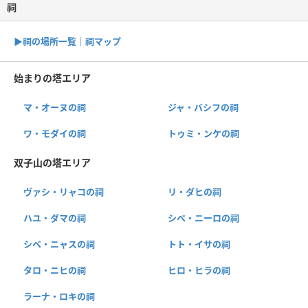
祠
▶︎祠の場所一覧｜祠マップ
始まりの塔エリア
マ・オーヌの祠
ジャ・バシフの祠
ワ・モダイの祠
トゥミ・ンケの祠
双子山の塔エリア
ヴァシ・リャコの祠
リ・ダヒの祠
ハユ・ダマの祠
シベ・ニーロの祠
シベ・ニャスの祠
トト・イサの祠
タロ・ニヒの祠
ヒロ・ヒラの祠
ラーナ・ロキの祠