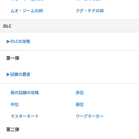
ムオ・ジームの祠
クグ・チデの祠
DLC
▶︎DLCの攻略
第一弾
▶︎試練の覇者
剣の試練の攻略
序位
中位
極位
マスターモード
ワープマーカー
第二弾