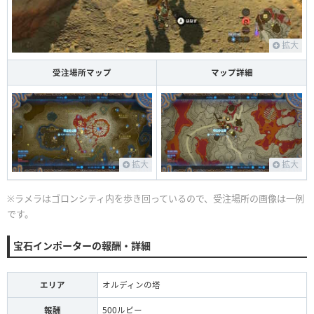
拡大
受注場所マップ
マップ詳細
拡大
拡大
※ラメラはゴロンシティ内を歩き回っているので、受注場所の画像は一例
です。
宝石インポーターの報酬・詳細
エリア
オルディンの塔
報酬
500ルピー