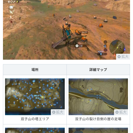
拡大
場所
詳細マップ
拡大
拡大
双子山の裂け目側の崖の足場
双子山の塔エリア