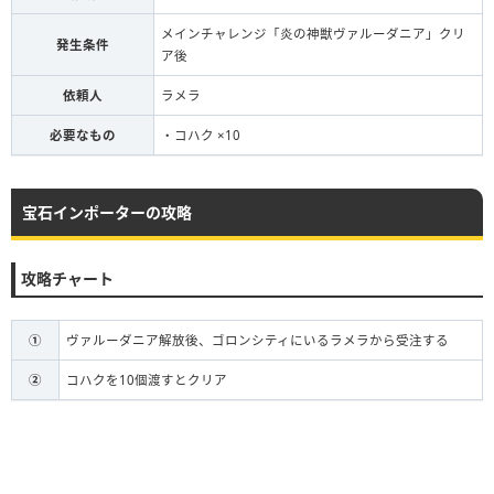
メインチャレンジ「炎の神獣ヴァルーダニア」クリ
発生条件
ア後
依頼人
ラメラ
必要なもの
・コハク ×10
宝石インポーターの攻略
攻略チャート
①
ヴァルーダニア解放後、ゴロンシティにいるラメラから受注する
②
コハクを10個渡すとクリア