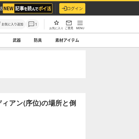
活
ログイン
1
お気に入り追加
ご意見
MENU
お気に入り
武器
防具
素材アイテム
ィアン(序位)の場所と倒