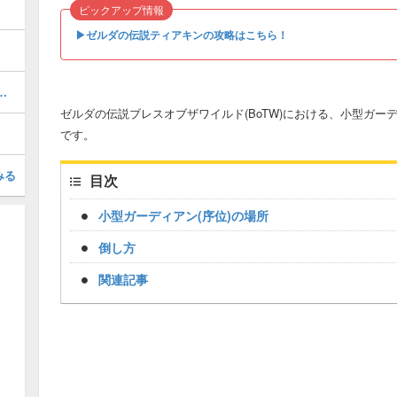
ピックアップ情報
▶︎ゼルダの伝説ティアキンの攻略はこちら！
の場所と攻略｜双子の記憶
ゼルダの伝説ブレスオブザワイルド(BoTW)における、小型ガー
です。
みる
目次
小型ガーディアン(序位)の場所
倒し方
関連記事
Loaded
:
/