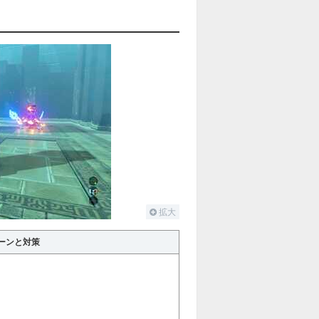
拡大
ーンと対策