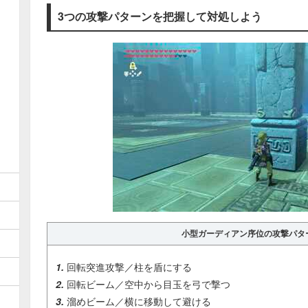
3つの攻撃パターンを把握して対処しよう
小型ガーディアン序位の攻撃パタ
回転突進攻撃／柱を盾にする
回転ビーム／空中から目玉を弓で撃つ
溜めビーム／横に移動して避ける