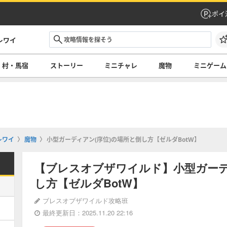
ポイ
レワイ
村・馬宿
ストーリー
ミニチャレ
魔物
ミニゲーム
レワイ
魔物
小型ガーディアン(序位)の場所と倒し方【ゼルダBotW】
【ブレスオブザワイルド】小型ガーデ
し方【ゼルダBotW】
ブレスオブザワイルド攻略班
最終更新日：2025.11.20 22:16