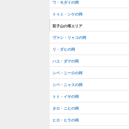
ワ・モダイの祠
トゥミ・ンケの祠
双子山の塔エリア
ヴァシ・リャコの祠
リ・ダヒの祠
ハユ・ダマの祠
シベ・ニーロの祠
シベ・ニャスの祠
トト・イサの祠
タロ・ニヒの祠
ヒロ・ヒラの祠