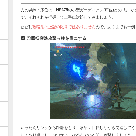
力の試練・序位は、
HP375
の小型ガーディアン(序位)との1対1
で、それぞれを把握して上手に対処してみましょう。
ただし
攻略法は上記の限りではありません
ので、あくまでも一例
①回転突進攻撃→柱を盾にする
いったんリンクから距離をとり、素早く回転しながら突進してく
してやり過ごし、ぶつかってひるんでいる間に攻撃しましょう。