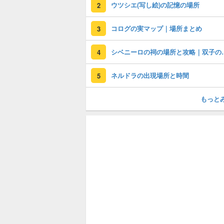
ウツシエ(写し絵)の記憶の場所
2
コログの実マップ｜場所まとめ
3
シベニーロの祠
4
ネルドラの出現場所と時間
5
もっと