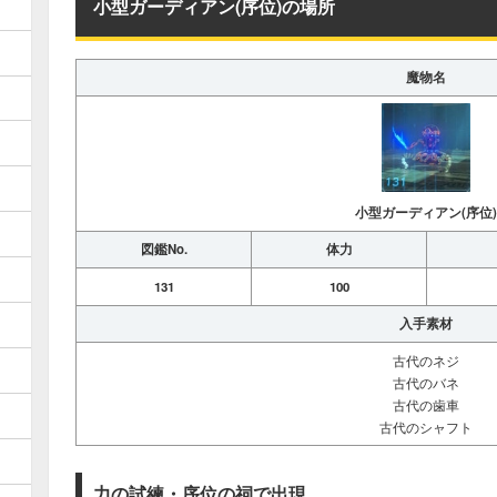
小型ガーディアン(序位)の場所
魔物名
小型ガーディアン(序位)
図鑑No.
体力
131
100
入手素材
古代のネジ
古代のバネ
古代の歯車
古代のシャフト
力の試練・序位の祠で出現