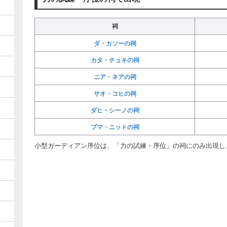
祠
ダ・カソーの祠
カタ・チュキの祠
ニア・ネアの祠
サオ・コヒの祠
ダヒ・シーノの祠
プマ・ニットの祠
小型ガーディアン序位は、「力の試練・序位」の祠にのみ出現し