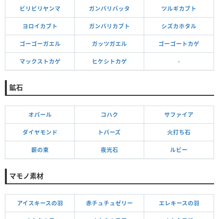
ビリビリヤンマ
ガンバリバッタ
ツルギカブト
ヨロイカブト
ガンバリカブト
シズカホタル
ゴーゴーガエル
ガッツガエル
ゴーゴートカゲ
マックストカゲ
ヒケシトカゲ
-
鉱石
オパール
コハク
サファイア
ダイヤモンド
トパーズ
火打ち石
薪の束
夜光石
ルビー
マモノ素材
アイスキースの羽
赤チュチュゼリー
エレキースの羽