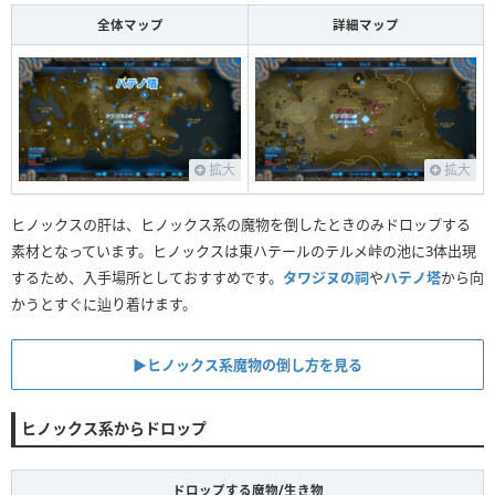
全体マップ
詳細マップ
拡大
拡大
ヒノックスの肝は、ヒノックス系の魔物を倒したときのみドロップする
素材となっています。ヒノックスは東ハテールのテルメ峠の池に3体出現
するため、入手場所としておすすめです。
タワジヌの祠
や
ハテノ塔
から向
かうとすぐに辿り着けます。
▶︎ヒノックス系魔物の倒し方を見る
ヒノックス系からドロップ
ドロップする魔物/生き物