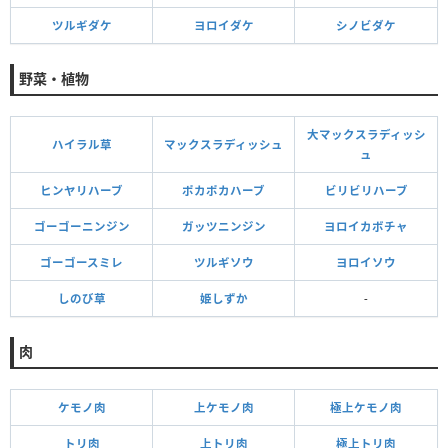
ツルギダケ
ヨロイダケ
シノビダケ
野菜・植物
大マックスラディッシ
ハイラル草
マックスラディッシュ
ュ
ヒンヤリハーブ
ポカポカハーブ
ビリビリハーブ
ゴーゴーニンジン
ガッツニンジン
ヨロイカボチャ
ゴーゴースミレ
ツルギソウ
ヨロイソウ
しのび草
姫しずか
-
肉
ケモノ肉
上ケモノ肉
極上ケモノ肉
トリ肉
上トリ肉
極上トリ肉