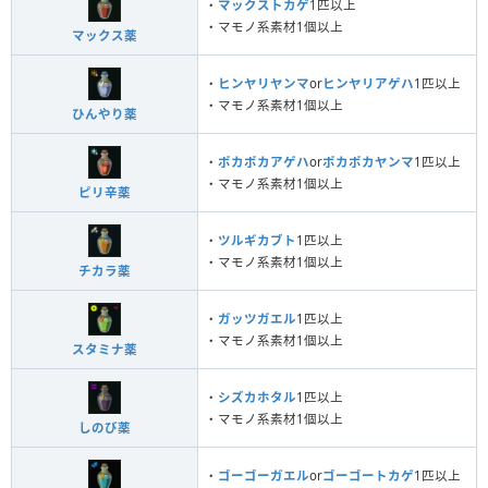
・
マックストカゲ
1匹以上
・マモノ系素材1個以上
マックス薬
・
ヒンヤリヤンマ
or
ヒンヤリアゲハ
1匹以上
・マモノ系素材1個以上
ひんやり薬
・
ポカポカアゲハ
or
ポカポカヤンマ
1匹以上
・マモノ系素材1個以上
ピリ辛薬
・
ツルギカブト
1匹以上
・マモノ系素材1個以上
チカラ薬
・
ガッツガエル
1匹以上
・マモノ系素材1個以上
スタミナ薬
・
シズカホタル
1匹以上
・マモノ系素材1個以上
しのび薬
・
ゴーゴーガエル
or
ゴーゴートカゲ
1匹以上