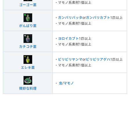
・マモノ系素材1個以上
ゴーゴー薬
・
ガンバリバッタ
or
ガンバリカブト
1匹以上
・マモノ系素材1個以上
がんばり薬
・
ヨロイカブト
1匹以上
・マモノ系素材1個以上
カチコチ薬
・
ビリビリヤンマ
or
ビリビリアゲハ
1匹以上
・マモノ系素材1個以上
エレキ薬
・
虫
/
マモノ
微妙な料理