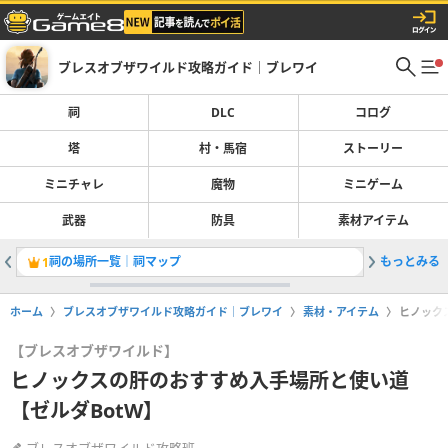
ブレスオブザワイルド攻略ガイド｜ブレワイ
祠
DLC
コログ
塔
村・馬宿
ストーリー
ミニチャレ
魔物
ミニゲーム
武器
防具
素材アイテム
祠の場所一覧｜祠マップ
もっとみる
コログの
1
2
ホーム
ブレスオブザワイルド攻略ガイド｜ブレワイ
素材・アイテム
ヒノック
【ブレスオブザワイルド】
ヒノックスの肝のおすすめ入手場所と使い道
【ゼルダBotW】