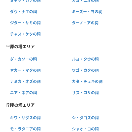
ミャマ・ガナの祠
カム・ユオの祠
ダウ・ナエの祠
ミーズー・ヨの祠
ジター・サミの祠
ターノ・アの祠
チャス・ケタの祠
平原の塔エリア
ダ・カソーの祠
ルヨ・タウの祠
ヤカー・マタの祠
ワゴ・カタの祠
ナミカ・オズの祠
カタ・チュキの祠
ニア・ネアの祠
サス・コサの祠
丘陵の塔エリア
キワ・サダスの祠
シ・ダゴズの祠
モ・ラタニアの祠
シャオ・ヨの祠