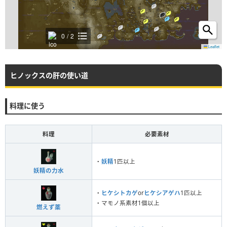
0
/
2
Leaflet
ヒノックスの肝の使い道
料理に使う
料理
必要素材
・
妖精
1匹以上
妖精の力水
・
ヒケシトカゲ
or
ヒケシアゲハ
1匹以上
・マモノ系素材1個以上
燃えず薬