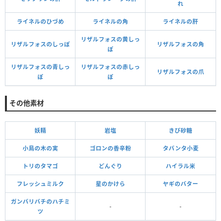
れ
ライネルのひづめ
ライネルの角
ライネルの肝
リザルフォスの黄しっ
リザルフォスのしっぽ
リザルフォスの角
ぽ
リザルフォスの青しっ
リザルフォスの赤しっ
リザルフォスの爪
ぽ
ぽ
その他素材
妖精
岩塩
きび砂糖
小鳥の木の実
ゴロンの香辛粉
タバンタ小麦
トリのタマゴ
どんぐり
ハイラル米
フレッシュミルク
星のかけら
ヤギのバター
ガンバリバチのハチミ
-
-
ツ