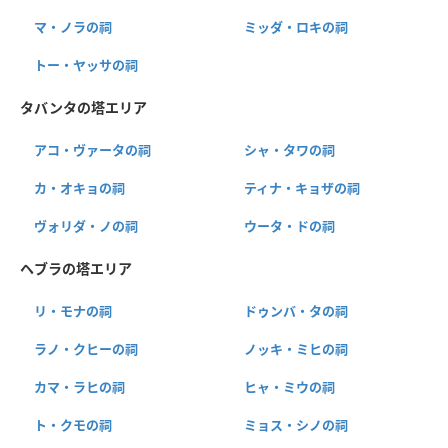
マ・ノラの祠
ミッダ・ロキの祠
トー・ヤッサの祠
タバンタの塔エリア
アコ・ヴァータの祠
シャ・タワの祠
カ・オキョの祠
ティナ・キョザの祠
ヴォリダ・ノの祠
ウータ・ドの祠
ヘブラの塔エリア
リ・モナの祠
ドゥンバ・タの祠
ラノ・クヒーの祠
ノッキ・ミヒの祠
カマ・ラヒの祠
ヒャ・ミウの祠
ト・クモの祠
ミョス・シノの祠