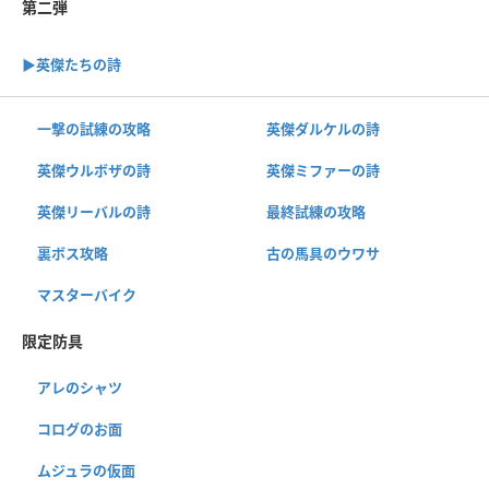
第二弾
▶︎英傑たちの詩
一撃の試練の攻略
英傑ダルケルの詩
英傑ウルボザの詩
英傑ミファーの詩
英傑リーバルの詩
最終試練の攻略
裏ボス攻略
古の馬具のウワサ
マスターバイク
限定防具
アレのシャツ
コログのお面
ムジュラの仮面