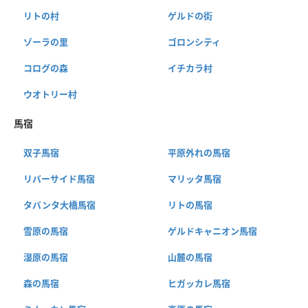
リトの村
ゲルドの街
ゾーラの里
ゴロンシティ
コログの森
イチカラ村
ウオトリー村
馬宿
双子馬宿
平原外れの馬宿
リバーサイド馬宿
マリッタ馬宿
タバンタ大橋馬宿
リトの馬宿
雪原の馬宿
ゲルドキャニオン馬宿
湿原の馬宿
山麓の馬宿
森の馬宿
ヒガッカレ馬宿