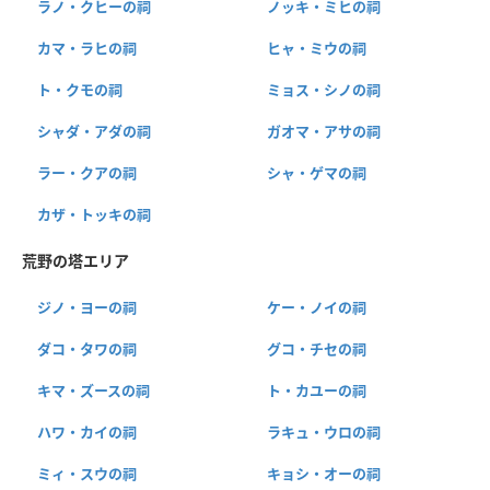
ラノ・クヒーの祠
ノッキ・ミヒの祠
カマ・ラヒの祠
ヒャ・ミウの祠
ト・クモの祠
ミョス・シノの祠
シャダ・アダの祠
ガオマ・アサの祠
ラー・クアの祠
シャ・ゲマの祠
カザ・トッキの祠
荒野の塔エリア
ジノ・ヨーの祠
ケー・ノイの祠
ダコ・タワの祠
グコ・チセの祠
キマ・ズースの祠
ト・カユーの祠
ハワ・カイの祠
ラキュ・ウロの祠
ミィ・スウの祠
キョシ・オーの祠