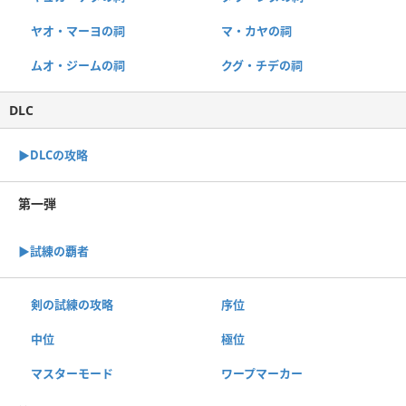
ヤオ・マーヨの祠
マ・カヤの祠
ムオ・ジームの祠
クグ・チデの祠
DLC
▶︎DLCの攻略
第一弾
▶︎試練の覇者
剣の試練の攻略
序位
中位
極位
マスターモード
ワープマーカー