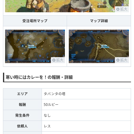
拡大
受注場所マップ
マップ詳細
拡大
拡大
寒い時にはカレーを！の報酬・詳細
エリア
タバンタの塔
報酬
50ルピー
発生条件
なし
依頼人
レス