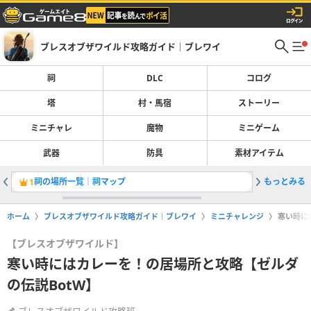
ブレスオブザワイルド攻略ガイド｜ブレワイ
祠
DLC
コログ
塔
村・馬宿
ストーリー
ミニチャレ
魔物
ミニゲーム
武器
防具
素材アイテム
祠の場所一覧｜祠マップ
もっとみる
塔の場所
1
2
ホーム
ブレスオブザワイルド攻略ガイド｜ブレワイ
ミニチャレンジ
寒い時に
【ブレスオブザワイルド】
寒い時にはカレーを！の居場所と攻略【ゼルダ
の伝説BotW】