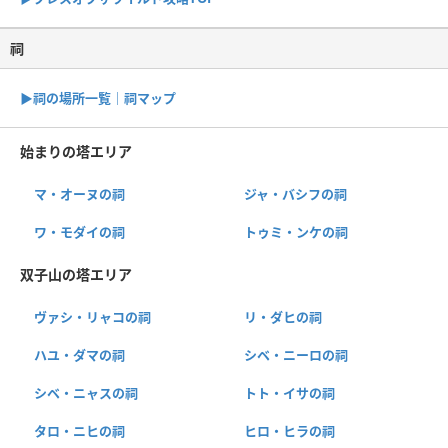
祠
▶︎祠の場所一覧｜祠マップ
始まりの塔エリア
マ・オーヌの祠
ジャ・バシフの祠
ワ・モダイの祠
トゥミ・ンケの祠
双子山の塔エリア
ヴァシ・リャコの祠
リ・ダヒの祠
ハユ・ダマの祠
シベ・ニーロの祠
シベ・ニャスの祠
トト・イサの祠
タロ・ニヒの祠
ヒロ・ヒラの祠