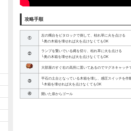
攻略手順
左の燭台をビタロックで倒して、枯れ草に火を点ける
①
└奥の木箱を壊せれば火を点けなくてもOK
ランプを繋いでいる縄を切り、枯れ草に火を点ける
②
└奥の木箱を壊せれば火を点けなくてもOK
大部屋のすぐ右の高所に置いてあるのでマグネキャッチ
平石の土台となっている木箱を壊し、感圧スイッチを作
③
└木箱を壊せれば火を点けなくてもOK
④
開いた扉からゴール