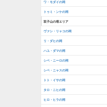
ワ・モダイの祠
トゥミ・ンケの祠
双子山の塔エリア
ヴァシ・リャコの祠
リ・ダヒの祠
ハユ・ダマの祠
シベ・ニーロの祠
シベ・ニャスの祠
トト・イサの祠
タロ・ニヒの祠
ヒロ・ヒラの祠