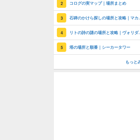
コログの実マップ｜場所まとめ
2
石碑のかけら探
3
リトの詩の謎の
4
塔の場所と順番｜シーカータワー
5
もっと