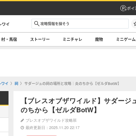
ポイ
レワイ
村・馬宿
ストーリー
ミニチャレ
魔物
ミニゲーム
レワイ
祠
サダージュの祠の場所と攻略｜炎のちから【ゼルダBotW】
【ブレスオブザワイルド】サダージ
のちから【ゼルダBotW】
ブレスオブザワイルド攻略班
最終更新日：2025.11.20 22:17