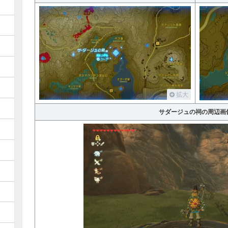
拡大
サダージュの祠の周辺画