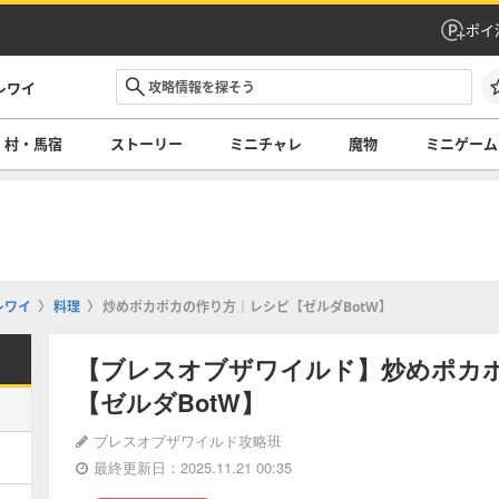
ポイ
レワイ
村・馬宿
ストーリー
ミニチャレ
魔物
ミニゲーム
レワイ
料理
炒めポカポカの作り方｜レシピ【ゼルダBotW】
【ブレスオブザワイルド】炒めポカ
【ゼルダBotW】
ブレスオブザワイルド攻略班
最終更新日：2025.11.21 00:35