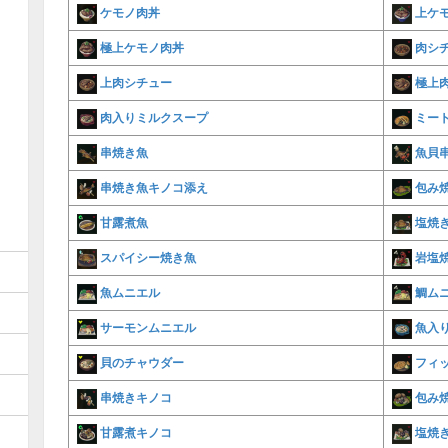
ケモノ肉丼
上ケ
極上ケモノ肉丼
肉シ
上肉シチュー
極上
肉入りミルクスープ
ミー
串焼き魚
魚貝
串焼き魚キノコ添え
包み
甘露煮魚
塩焼
スパイシー焼き魚
岩塩
魚ムニエル
鯛ム
サーモンムニエル
魚入
貝のチャウダー
フィ
串焼きキノコ
包み
甘露煮キノコ
塩焼