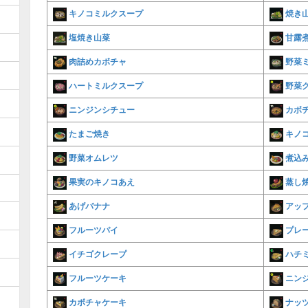
キノコミルクスープ
焼き
塩焼き山菜
甘露
肉詰めカボチャ
野菜
ハートミルクスープ
野菜
ニンジンシチュー
カボ
たまご焼き
キノ
野菜オムレツ
煮込
果実のキノコあえ
蒸し
あげバナナ
アッ
フルーツパイ
プレ
イチゴクレープ
ハチ
フルーツケーキ
ニン
カボチャケーキ
ナッ