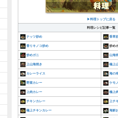
▶料理トップに戻る
料理レシピ記事一覧
ナッツ炒め
香草
香りキノコ炒め
炒め
炒めガニ
山海
上山海焼き
極上
カレーライス
海の
野菜カレー
ケモ
上肉カレー
極上
チキンカレー
上チ
極上チキンカレー
海鮮