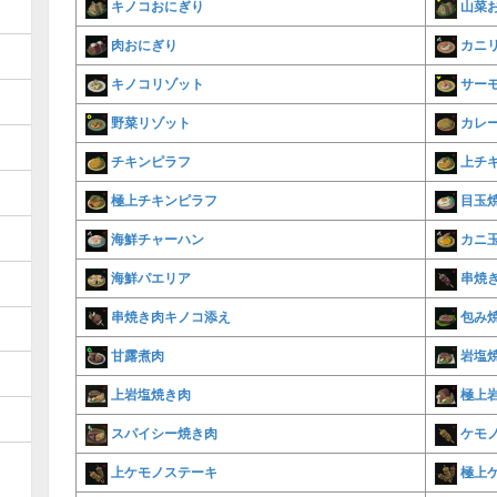
キノコおにぎり
山菜
肉おにぎり
カニ
キノコリゾット
サー
野菜リゾット
カレ
チキンピラフ
上チ
極上チキンピラフ
目玉
海鮮チャーハン
カニ
海鮮パエリア
串焼
串焼き肉キノコ添え
包み
甘露煮肉
岩塩
上岩塩焼き肉
極上
スパイシー焼き肉
ケモ
上ケモノステーキ
極上