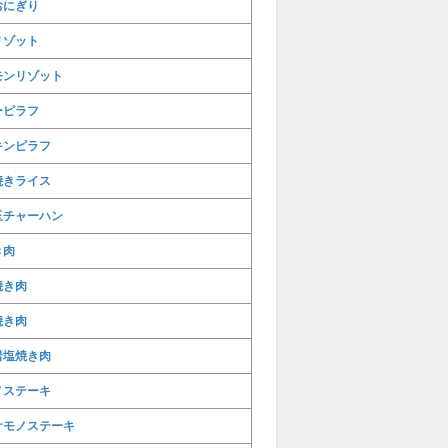
おにぎり
リゾット
モンリゾット
ーピラフ
キンピラフ
焼きライス
玉チャーハン
き肉
焼き肉
焼き肉
岩塩焼き肉
ノステーキ
ケモノステーキ