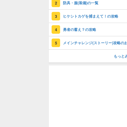
防具・服(装備)の一覧
2
ヒケシトカゲを捕まえて！の攻略
3
勇者の蓄え？の攻略
4
5
もっと