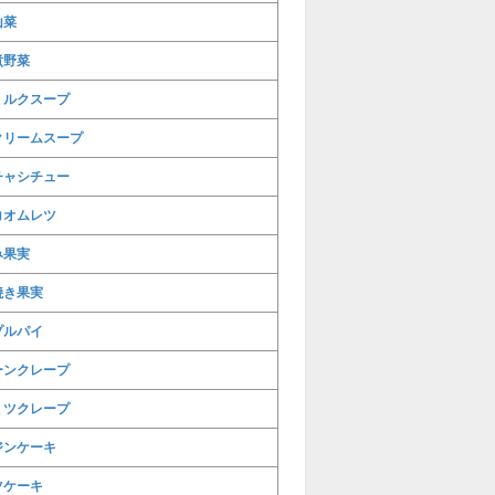
山菜
煮野菜
ミルクスープ
クリームスープ
チャシチュー
コオムレツ
み果実
焼き果実
プルパイ
ーンクレープ
ミツクレープ
ジンケーキ
ツケーキ