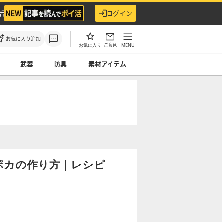
活
ログイン
お気に入り追加
ご意見
MENU
お気に入り
武器
防具
素材アイテム
ポカの作り方｜レシピ