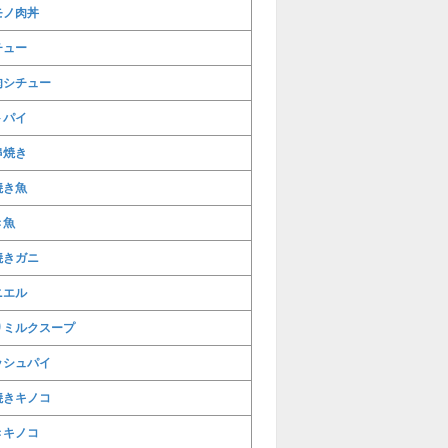
モノ肉丼
チュー
肉シチュー
トパイ
串焼き
焼き魚
き魚
焼きガニ
ニエル
りミルクスープ
ッシュパイ
焼きキノコ
きキノコ