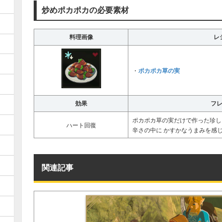
炒めポカポカの必要素材
料理画像
レ
ポカポカ草の実
・
効果
フ
ポカポカ草の実だけで作った珍し
ハート回復
辛さの中に かすかなうまみを感
関連記事