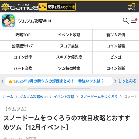
ツムツム攻略Wiki
攻略TOP
イベント攻略
新ツム評価
監修版ﾗﾝｷﾝｸﾞ
スコア最強
コイン最強
コイン効率
スキチケ優先度
ビンゴ
ハート交換
ツム特徴検索
コイン診断
2026年8月の新ツムの評価まとめ！一番強いツムは？
もっとみる
ツムツム
1
2
ホーム
ツムツム攻略Wiki
イベント攻略
スノードームをつくろう
スノード
【ツムツム】
スノードームをつくろうの7枚目攻略とおすす
めツム【12月イベント】