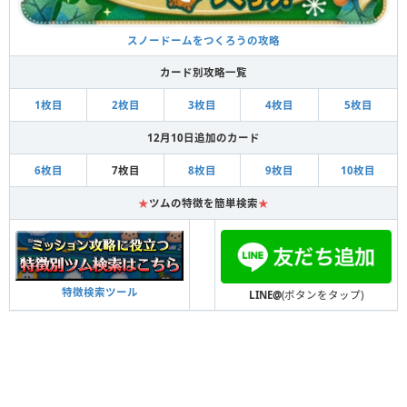
スノードームをつくろうの攻略
カード別攻略一覧
1枚目
2枚目
3枚目
4枚目
5枚目
12月10日追加のカード
6枚目
7枚目
8枚目
9枚目
10枚目
★
ツムの特徴を簡単検索
★
特徴検索ツール
LINE@
(ボタンをタップ)