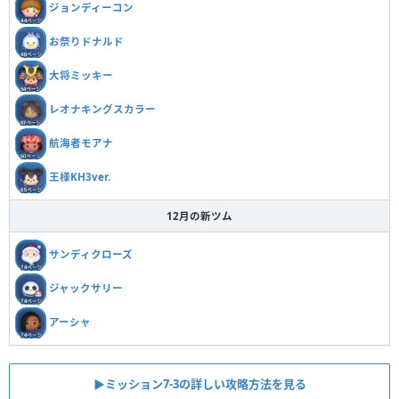
ジョンディーコン
お祭りドナルド
大将ミッキー
レオナキングスカラー
航海者モアナ
王様KH3ver.
12月の新ツム
サンディクローズ
ジャックサリー
アーシャ
▶︎ミッション7-3の詳しい攻略方法を見る