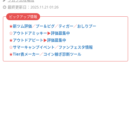
ツムツム攻略班
最終更新日：2025.11.21 01:26
ピックアップ情報
★
新ツム評価
／
プー＆ピグ
／
ティガー
／
おしりプー
☆
アウトドアミッキー
▶︎
評価募集中
★
アウトドアピート
▶︎
評価募集中
☆
サマーキャンプイベント
／
ファンフェスタ情報
★
Tier表メーカー
／
コイン稼ぎ診断ツール