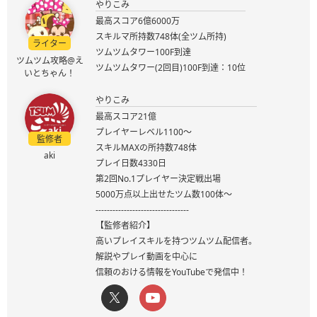
やりこみ
最高スコア6億6000万
スキルマ所持数748体(全ツム所持)
ライター
ツムツムタワー100F到達
ツムツム攻略@え
ツムツムタワー(2回目)100F到達：10位
いとちゃん！
やりこみ
最高スコア21億
プレイヤーレベル1100～
監修者
スキルMAXの所持数748体
aki
プレイ日数4330日
第2回No.1プレイヤー決定戦出場
5000万点以上出せたツム数100体～
---------------------------------
【監修者紹介】
高いプレイスキルを持つツムツム配信者。
解説やプレイ動画を中心に
信頼のおける情報をYouTubeで発信中！