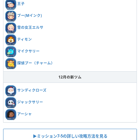
王子
ブー(Mインク)
雪の女王エルサ
ティモン
マイクサリー
探偵プー（チャーム）
12月の新ツム
サンディクローズ
ジャックサリー
アーシャ
▶︎ミッション7-5の詳しい攻略方法を見る