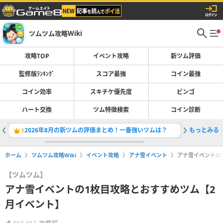
ツムツム攻略Wiki
攻略TOP
イベント攻略
新ツム評価
監修版ﾗﾝｷﾝｸﾞ
スコア最強
コイン最強
コイン効率
スキチケ優先度
ビンゴ
ハート交換
ツム特徴検索
コイン診断
2026年8月の新ツムの評価まとめ！一番強いツムは？
もっとみる
アウトド
1
2
ホーム
ツムツム攻略Wiki
イベント攻略
アナ雪イベント
アナ雪イベントの
【ツムツム】
アナ雪イベントの1枚目攻略とおすすめツム【2
月イベント】