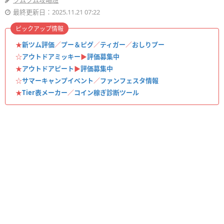
ツムツム攻略班
最終更新日：2025.11.21 07:22
ピックアップ情報
★
新ツム評価
／
プー＆ピグ
／
ティガー
／
おしりプー
☆
アウトドアミッキー
▶︎
評価募集中
★
アウトドアピート
▶︎
評価募集中
☆
サマーキャンプイベント
／
ファンフェスタ情報
★
Tier表メーカー
／
コイン稼ぎ診断ツール