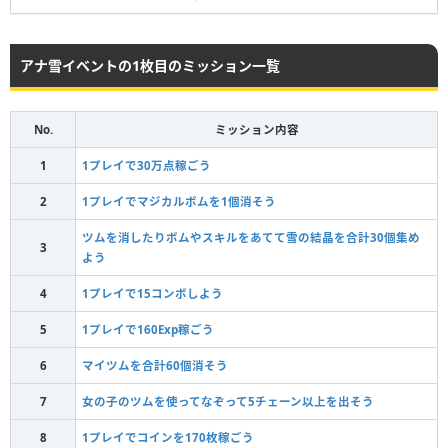
アナ雪イベントの1枚目のミッション一覧
No.
ミッション内容
1
1プレイで30万点稼ごう
2
1プレイでマジカルボムを1個消そう
ツムを消したりボムやスキルをあてて雪の結晶を合計30個集め
3
よう
4
1プレイで15コンボしよう
5
1プレイで160Exp稼ごう
6
マイツムを合計60個消そう
7
女の子のツムを使ってなぞって5チェーン以上を出そう
8
1プレイでコインを170枚稼ごう