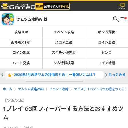
ツムツム攻略Wiki
攻略TOP
イベント攻略
新ツム評価
監修版ﾗﾝｷﾝｸﾞ
スコア最強
コイン最強
コイン効率
スキチケ優先度
ビンゴ
ハート交換
ツム特徴検索
コイン診断
2026年8月の新ツムの評価まとめ！一番強いツムは？
もっとみる
ツムツム
1
2
ホーム
ツムツム攻略Wiki
イベント攻略
ツイステイベント~7つの寮をつくろう
【ツムツム】
1プレイで3回フィーバーする方法とおすすめツ
ム