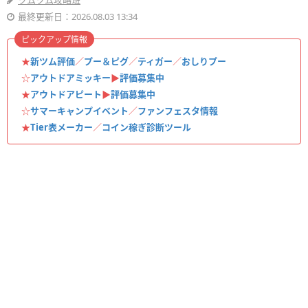
ツムツム攻略班
最終更新日：2026.08.03 13:34
ピックアップ情報
★
新ツム評価
／
プー＆ピグ
／
ティガー
／
おしりプー
☆
アウトドアミッキー
▶︎
評価募集中
★
アウトドアピート
▶︎
評価募集中
☆
サマーキャンプイベント
／
ファンフェスタ情報
★
Tier表メーカー
／
コイン稼ぎ診断ツール