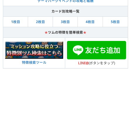
テーマパークイベントの攻略と報酬
カード別攻略一覧
1枚目
2枚目
3枚目
4枚目
5枚目
★
ツムの特徴を簡単検索
★
特徴検索ツール
LINE@
(ボタンをタップ)