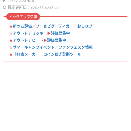
ツムツム攻略班
最終更新日：2025.11.20 21:55
ピックアップ情報
★
新ツム評価
／
プー＆ピグ
／
ティガー
／
おしりプー
☆
アウトドアミッキー
▶︎
評価募集中
★
アウトドアピート
▶︎
評価募集中
☆
サマーキャンプイベント
／
ファンフェスタ情報
★
Tier表メーカー
／
コイン稼ぎ診断ツール