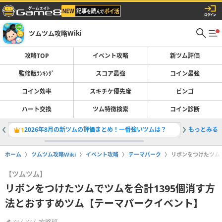
ツムツム攻略Wiki
攻略TOP
イベント攻略
新ツム評価
監修版ﾗﾝｷﾝｸﾞ
スコア最強
コイン最強
コイン効率
スキチケ優先度
ビンゴ
ハート交換
ツム特徴検索
コイン診断
2026年8月の新ツムの評価まとめ！一番強いツムは？
もっとみる
サマーキ
1
2
ホーム
ツムツム攻略Wiki
イベント攻略
テーマパーク
リボンをつけたツム
【ツムツム】
リボンをつけたツムでツムを合計1395個消す方
法とおすすめツム【テーマパークイベント】