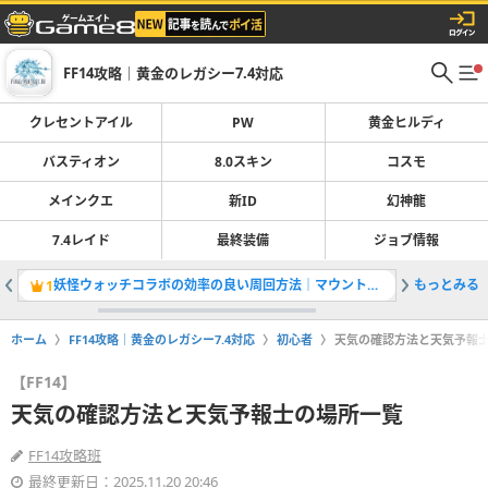
FF14攻略｜黄金のレガシー7.4対応
クレセントアイル
PW
黄金ヒルディ
バスティオン
8.0スキン
コスモ
メインクエ
新ID
幻神龍
7.4レイド
最終装備
ジョブ情報
妖怪ウォッチコラボの効率の良い周回方法｜マウントや武器情報
もっとみる
1
2
ホーム
FF14攻略｜黄金のレガシー7.4対応
初心者
天気の確認方法と天気予報
【FF14】
天気の確認方法と天気予報士の場所一覧
FF14攻略班
最終更新日：2025.11.20 20:46