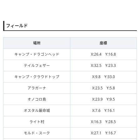
フィールド
場所
座標
キャンプ・ドラゴンヘッド
X:26.4 Y:16.8
テイルフェザー
X:32.5 Y:23.3
キャンプ・クラウドトップ
X:9.8 Y:33.0
アラガーナ
X:23.5 Y:5.8
オノコロ島
X:23.9 Y:9.5
オスタル厳命城
X:7.6 Y:16.1
ライト村
X:16.3 Y:28.5
モルド・スーク
X:27.1 Y:16.7