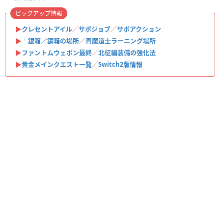
ピックアップ情報
▶
クレセントアイル
／
サポジョブ
／
サポアクション
▶
└銀箱／銅箱の場所
／
青魔道士ラーニング場所
▶
ファントムウェポン最終
／
北征編装備の強化法
▶
黄金メインクエスト一覧
／
Switch2版情報