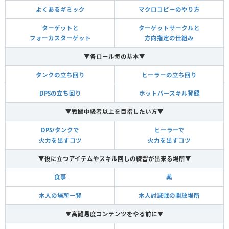
よくあるギミック
マクロコピーのやり方
ターゲットと
ターゲットサークルと
フォーカスターゲット
方向指定の仕組み
▼各ロール毎の基本▼
タンクの立ち回り
ヒーラーの立ち回り
DPSの立ち回り
ホットバースキル登録
▼戦闘中級者以上を目指したい方▼
DPS/タンクで
ヒーラーで
火力を出すコツ
火力を出すコツ
▼役に立つアイテムやスキル回しの練習が出来る場所▼
食事
薬
木人の場所一覧
木人討滅戦の開放場所
▼高難易度コンテンツをやる前に▼