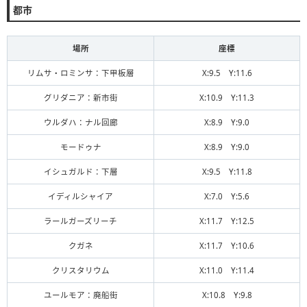
都市
場所
座標
リムサ・ロミンサ：下甲板層
X:9.5 Y:11.6
グリダニア：新市街
X:10.9 Y:11.3
ウルダハ：ナル回廊
X:8.9 Y:9.0
モードゥナ
X:8.9 Y:9.0
イシュガルド：下層
X:9.5 Y:11.8
イディルシャイア
X:7.0 Y:5.6
ラールガーズリーチ
X:11.7 Y:12.5
クガネ
X:11.7 Y:10.6
クリスタリウム
X:11.0 Y:11.4
ユールモア：廃船街
X:10.8 Y:9.8