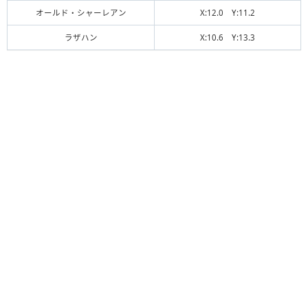
オールド・シャーレアン
X:12.0 Y:11.2
ラザハン
X:10.6 Y:13.3