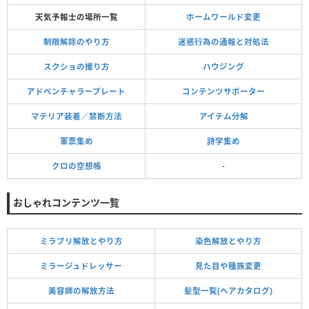
天気予報士の場所一覧
ホームワールド変更
制限解除のやり方
迷惑行為の通報と対処法
スクショの撮り方
ハウジング
アドベンチャラープレート
コンテンツサポーター
マテリア装着／禁断方法
アイテム分解
軍票集め
詩学集め
クロの空想帳
-
おしゃれコンテンツ一覧
ミラプリ解放とやり方
染色解放とやり方
ミラージュドレッサー
見た目や種族変更
美容師の解放方法
髪型一覧(ヘアカタログ)