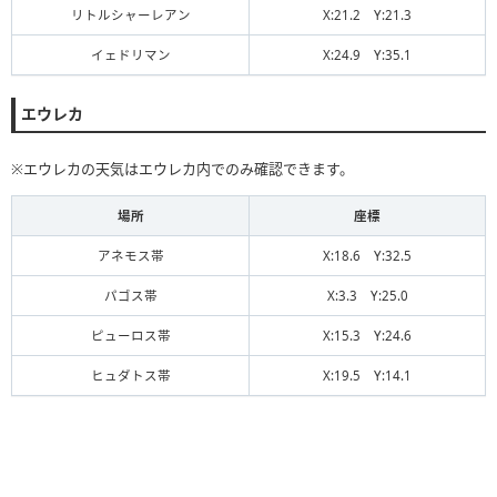
リトルシャーレアン
X:21.2 Y:21.3
イェドリマン
X:24.9 Y:35.1
エウレカ
※エウレカの天気はエウレカ内でのみ確認できます。
場所
座標
アネモス帯
X:18.6 Y:32.5
パゴス帯
X:3.3 Y:25.0
ピューロス帯
X:15.3 Y:24.6
ヒュダトス帯
X:19.5 Y:14.1