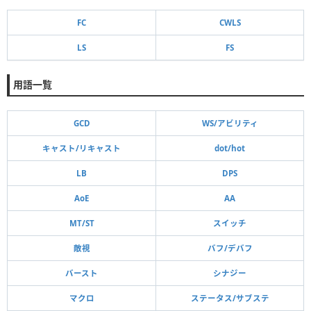
FC
CWLS
LS
FS
用語一覧
GCD
WS/アビリティ
キャスト/リキャスト
dot/hot
LB
DPS
AoE
AA
MT/ST
スイッチ
敵視
バフ/デバフ
バースト
シナジー
マクロ
ステータス/サブステ