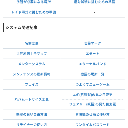
予習が必要になる場所
極討滅戦に挑むための準備
レイド零式に挑むための準備
-
システム関連記事
名前変更
若葉マーク
世界地図｜全マップ
エモート
メンターシステム
エターナルバンド
メンテナンスの最新情報
宿屋の場所一覧
フェイス
つよくてニューゲーム
エギ(召喚獣)の見た目変更
バハムートサイズ変更
フェアリー(妖精)の見た目変更
効率の良い金策方法
冒険録の仕様と使い方
リテイナーの使い方
ワンタイムパスワード