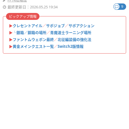
FF14攻略班
9
最終更新日：2026.05.25 19:34
ピックアップ情報
▶
クレセントアイル
／
サポジョブ
／
サポアクション
▶
└銀箱／銅箱の場所
／
青魔道士ラーニング場所
▶
ファントムウェポン最終
／
北征編装備の強化法
▶
黄金メインクエスト一覧
／
Switch2版情報