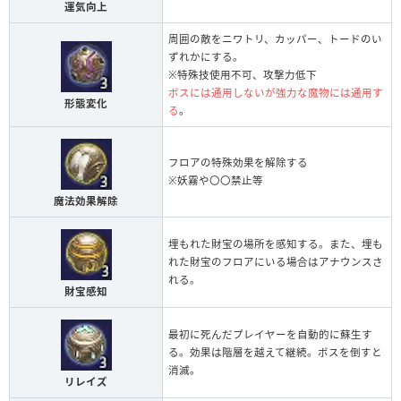
運気向上
周囲の敵をニワトリ、カッパー、トードのい
ずれかにする。
※特殊技使用不可、攻撃力低下
ボスには通用しないが強力な魔物には通用す
形態変化
る
。
フロアの特殊効果を解除する
※妖霧や〇〇禁止等
魔法効果解除
埋もれた財宝の場所を感知する。また、埋も
れた財宝のフロアにいる場合はアナウンスさ
れる。
財宝感知
最初に死んだプレイヤーを自動的に蘇生す
る。効果は階層を越えて継続。ボスを倒すと
消滅。
リレイズ