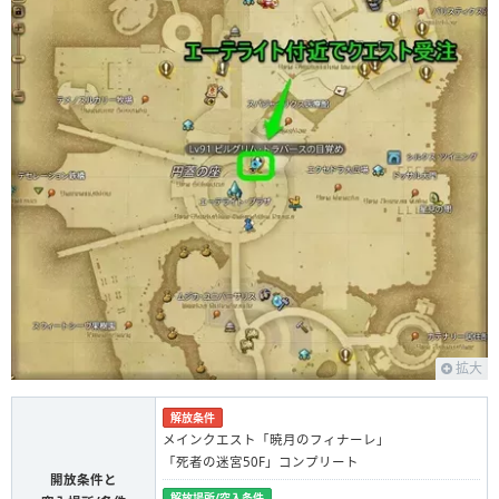
拡大
解放条件
メインクエスト「暁月のフィナーレ」
「死者の迷宮50F」コンプリート
開放条件と
解放場所/突入条件