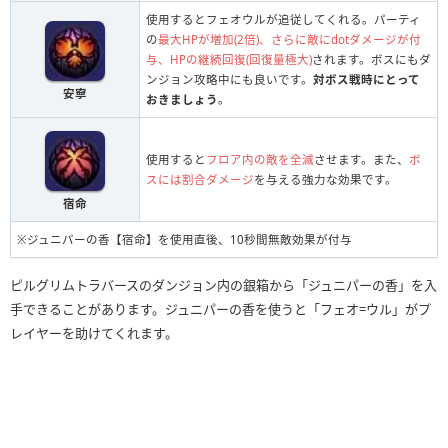
使用するとフェオウルが追従してくれる。パーティ
の
最大HPが増加(2倍)、さらに敵にdotダメージが付
与、HPの継続回復(回復量極大)
されます。ボスにもダ
ンジョン攻略中にも良いです。
対ボス戦時にとって
安寧
おきましょう
。
使用すると
フロア内の敵を全滅
させます。また、
ボ
スには割合ダメージ
を与える強力な効果です。
宿命
※ジュニパーの香【宿命】を使用直後、10秒間無敵効果が付与
ピルグリムトラバースのダンジョン内の銀箱から「ジュニパーの香」を入
手できることがあります。ジュニパーの香を使うと「フェオ=ウル」がプ
レイヤーを助けてくれます。