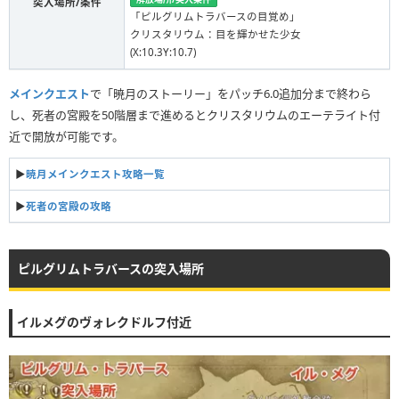
突入場所/条件
「ピルグリムトラバースの目覚め」
クリスタリウム：目を輝かせた少女
(X:10.3Y:10.7)
メインクエスト
で「暁月のストーリー」をパッチ6.0追加分まで終わら
し、死者の宮殿を50階層まで進めるとクリスタリウムのエーテライト付
近で開放が可能です。
▶
暁月メインクエスト攻略一覧
▶
死者の宮殿の攻略
ピルグリムトラバースの突入場所
イルメグのヴォレクドルフ付近