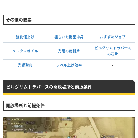
その他の要素
強化値上げ
埋もれた財宝中身
おすすめジョブ
ピルグリムトラバース
リュクスオイル
光耀の魔器片
の石片
光耀聖典
レベル上げ効率
-
ピルグリムトラバースの開放場所と前提条件
開放場所と前提条件