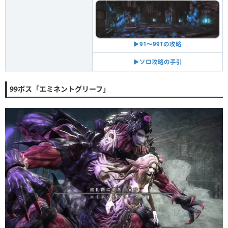
▶︎91〜99Tの攻略
▶︎ソロ攻略の手引
99ボス「エミネントグリーフ」