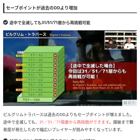
セーブポイントが過去のDDより増加
途中で全滅しても31/51/71層から再挑戦可能
拡大
ピルグリムトラバースは過去のDDよりもセーブポイントが増えました。
途中で全滅しても、
31／51／71階層から再挑戦ができます
。踏破まで難
易度が易化したので幅広いプレイヤーが挑みやすくなっています。