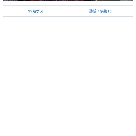
99階ボス
詩想：供物15