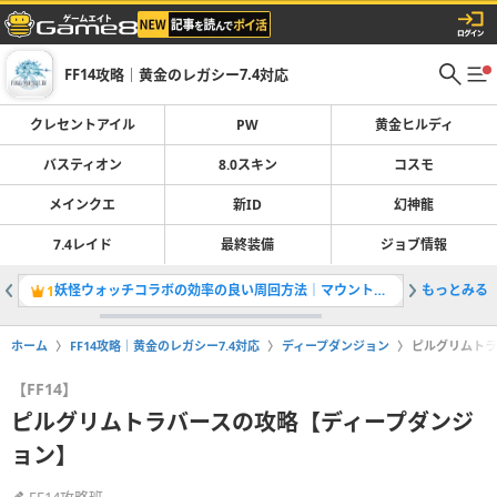
FF14攻略｜黄金のレガシー7.4対応
クレセントアイル
PW
黄金ヒルディ
バスティオン
8.0スキン
コスモ
メインクエ
新ID
幻神龍
7.4レイド
最終装備
ジョブ情報
妖怪ウォッチコラボの効率の良い周回方法｜マウントや武器情報
もっとみる
1
2
ホーム
FF14攻略｜黄金のレガシー7.4対応
ディープダンジョン
ピルグリムトラ
【FF14】
ピルグリムトラバースの攻略【ディープダンジ
ョン】