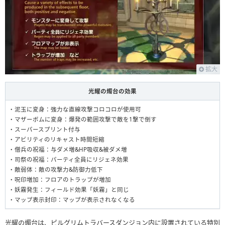
拡大
光耀の燭台の効果
・泥玉に変身：強力な直線攻撃コロコロが使用可
・マザーボムに変身：爆発の範囲攻撃で敵を1撃で倒す
・スーパースプリント付与
・アビリティのリキャスト時間短縮
・僧兵の祝福：与ダメ増&HP吸収&被ダメ増
・司祭の祝福：パーティ全員にリジェネ効果
・敵弱体：敵の攻撃力&防御力低下
・呪印増加：フロアのトラップが増加
・妖霧発生：フィールド効果「妖霧」と同じ
・マップ表示封印：マップが表示されなくなる
光耀の燭台は、ピルグリムトラバースダンジョン内に設置されている特別