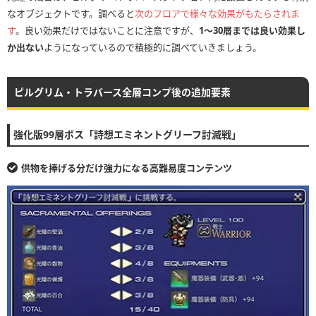
なオブジェクトです。調べると
次のフロアで様々な効果がもたらされま
す
。良い効果だけではないことに注意ですが、
1〜30層までは良い効果し
か出ない
ようになっているので積極的に調べていきましょう。
ピルグリム・トラバース全層コンプ後の追加要素
強化版99層ボス「詩想エミネントグリーフ討滅戦」
供物を捧げる分だけ強力になる高難易度コンテンツ