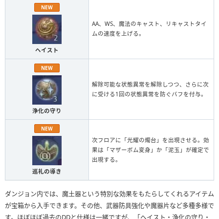
NEW
AA、WS、魔法のキャスト、リキャストタイ
ムの速度を上げる。
ヘイスト
NEW
解除可能な状態異常を解除しつつ、さらに次
に受ける1回の状態異常を防ぐバフを付与。
浄化の守り
NEW
次フロアに「光耀の燭台」を出現させる。効
果は「マザーボム変身」か「泥玉」が確定で
出現する。
巡礼の導き
ダンジョン内では、魔土器という特別な効果をもたらしてくれるアイテム
が宝箱から入手できます。その他、武器防具強化や魔器片など多種多様で
す。ほぼほぼ過去のDDと仕様は一緒ですが、「ヘイスト・浄化の守り・