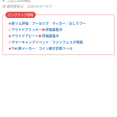
ツムツム攻略班
最終更新日：2026.05.07 16:17
ピックアップ情報
★
新ツム評価
／
プー＆ピグ
／
ティガー
／
おしりプー
☆
アウトドアミッキー
▶︎
評価募集中
★
アウトドアピート
▶︎
評価募集中
☆
サマーキャンプイベント
／
ファンフェスタ情報
★
Tier表メーカー
／
コイン稼ぎ診断ツール