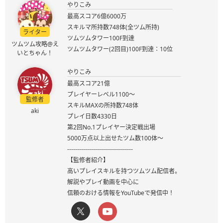
やりこみ
最高スコア6億6000万
スキルマ所持数748体(全ツム所持)
ライター
ツムツムタワー100F到達
ツムツム攻略@え
ツムツムタワー(2回目)100F到達：10位
いとちゃん！
やりこみ
最高スコア21億
プレイヤーレベル1100～
監修者
スキルMAXの所持数748体
aki
プレイ日数4330日
第2回No.1プレイヤー決定戦出場
5000万点以上出せたツム数100体～
---------------------------------
【監修者紹介】
高いプレイスキルを持つツムツム配信者。
解説やプレイ動画を中心に
信頼のおける情報をYouTubeで発信中！