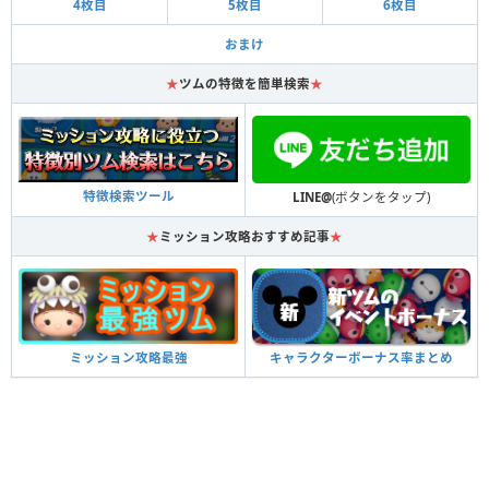
4枚目
5枚目
6枚目
おまけ
★
ツムの特徴を簡単検索
★
特徴検索ツール
LINE@
(ボタンをタップ)
★
ミッション攻略おすすめ記事
★
キャラクターボーナス率まとめ
ミッション攻略最強