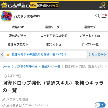
パズドラ攻略Wiki
攻略TOP
最強リーダー
最強サブ
夏休みガチャ
コードギアスコラボ
ガチャおすすめ
夏休みクエスト
EXラッシュ
テンプレ一覧
夏休みガチャの当たりと評価・引くべき？
もっとみる
最強リー
1
2
ホーム
パズドラ攻略Wiki
覚醒スキル一覧
回復ドロップ強化（覚醒スキル）を
【パズドラ】
回復ドロップ強化（覚醒スキル）を持つキャラ
の一覧
パズドラ攻略班
6
最終更新日：2026.07.23 20:42