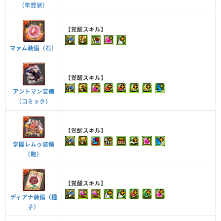
（年賀状）
【覚醒スキル】
マァム装備（石）
【覚醒スキル】
アントマン装備
（コミック）
【覚醒スキル】
学園レムゥ装備
（鞄）
【覚醒スキル】
ディアナ装備（種
子）