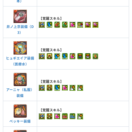
本）
【覚醒スキル】
井ノ上京装備（D
3）
【覚醒スキル】
ヒュギエイア装備
（医療水）
【覚醒スキル】
アーニャ（私服）
装備
【覚醒スキル】
ベッキー装備