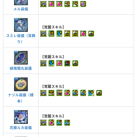
メル装備
【覚醒スキル】
スミレ装備（耳飾
り）
【覚醒スキル】
緋雨閑丸装備
【覚醒スキル】
ナツル装備（標
本）
【覚醒スキル】
花嫁ルカ装備