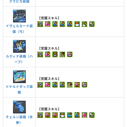
クラピカ装備
【覚醒スキル】
イヴェルカーナ装
備（弓）
【覚醒スキル】
ルティナ装備（ハ
ープ）
【覚醒スキル】
ドナルドダック装
備
【覚醒スキル】
チェルン装備（氷
拳）