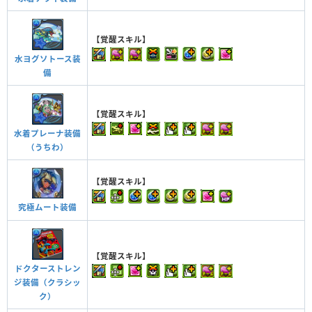
【覚醒スキル】
水ヨグソトース装
備
【覚醒スキル】
水着プレーナ装備
（うちわ）
【覚醒スキル】
究極ムート装備
【覚醒スキル】
ドクターストレン
ジ装備（クラシッ
ク）