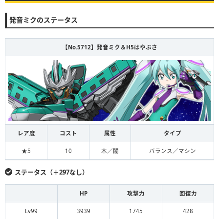
発音ミクのステータス
【No.5712】発音ミク＆H5はやぶさ
レア度
コスト
属性
タイプ
★5
10
木／闇
バランス／マシン
ステータス（＋297なし）
HP
攻撃力
回復力
Lv99
3939
1745
428