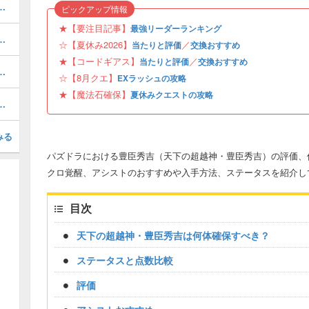
キング！夏休みガチャの評価掲載
ピックアップ情報
★【要注目記事】
最強リーダーランキング
ボの当たりと評価・引くべき？
☆【夏休み2026】
／
当たりと評価
交換おすすめ
★【コードギアス】
／
当たりと評価
交換おすすめ
と当たり・どれを引くべき？
☆【8月クエ】
EXラッシュの攻略
★【魔法石確保】
夏休みクエストの攻略
の評価と確保すべき数｜夏休み
みる
パズドラにおける豊臣秀吉（天下の超越神・豊臣秀吉）の評価、
クロ覚醒、アシストのおすすめや入手方法、ステータスを紹介し
目次
天下の超越神・豊臣秀吉は何体確保すべき？
ステータスと点数比較
評価