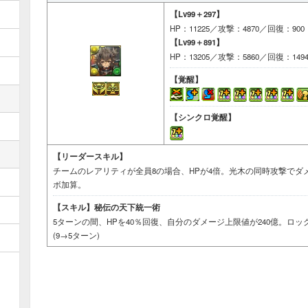
【Lv99＋297】
HP：11225／攻撃：4870／回復：900
【Lv99＋891】
HP：13205／攻撃：5860／回復：149
【覚醒】
【シンクロ覚醒】
【リーダースキル】
チームのレアリティが全員8の場合、HPが4倍。光木の同時攻撃でダメ
ボ加算。
【スキル】
秘伝の天下統一術
5ターンの間、HPを40％回復、自分のダメージ上限値が240億。ロ
(9→5ターン)