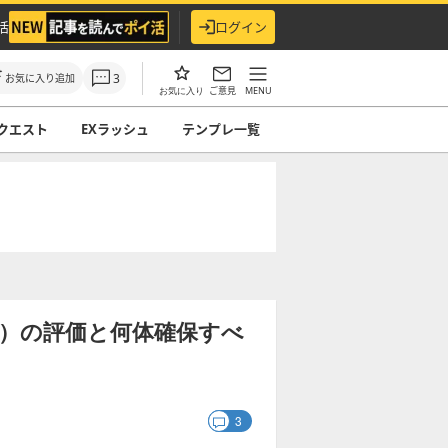
活
ログイン
3
お気に入り追加
ご意見
MENU
お気に入り
クエスト
EXラッシュ
テンプレ一覧
）の評価と何体確保すべ
3