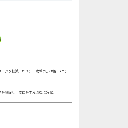
4
ージを軽減（25％）、攻撃力が60倍、4コン
ックを解除し、盤面を木光回復に変化。