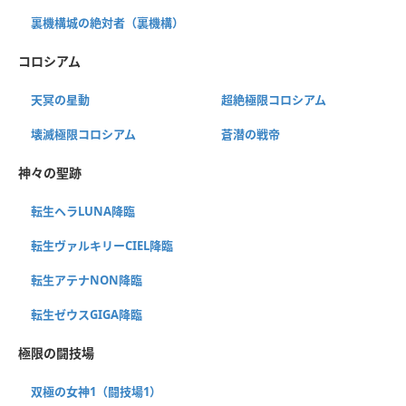
裏機構城の絶対者（裏機構）
コロシアム
天冥の星動
超絶極限コロシアム
壊滅極限コロシアム
蒼潜の戦帝
神々の聖跡
転生ヘラLUNA降臨
転生ヴァルキリーCIEL降臨
転生アテナNON降臨
転生ゼウスGIGA降臨
極限の闘技場
双極の女神1（闘技場1）