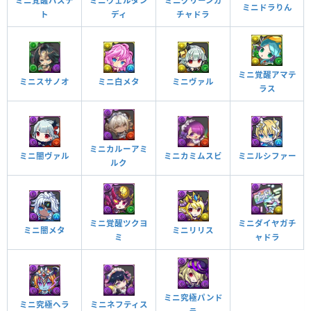
ミニグリーンガ
ミニ覚醒バステ
ミニヴェルダン
ミニドラりん
チャドラ
ト
ディ
ミニ覚醒アマテ
ミニスサノオ
ミニ白メタ
ミニヴァル
ラス
ミニカルーアミ
ミニカミムスビ
ミニ闇ヴァル
ミニルシファー
ルク
ミニダイヤガチ
ミニ覚醒ツクヨ
ミニ闇メタ
ミニリリス
ャドラ
ミ
ミニ究極パンド
ミニネフティス
ミニ究極ヘラ