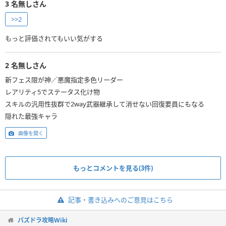
3
名無しさん
>>2
もっと評価されてもいい気がする
2
名無しさん
新フェス限が神／悪魔指定多色リーダー
レアリティ5でステータス化け物
スキルの汎用性抜群で2way武器継承して消せない回復要員にもなる
隠れた最強キャラ
画像を開く
もっとコメントを見る(3件)
記事・書き込みへのご意見はこちら
パズドラ攻略Wiki