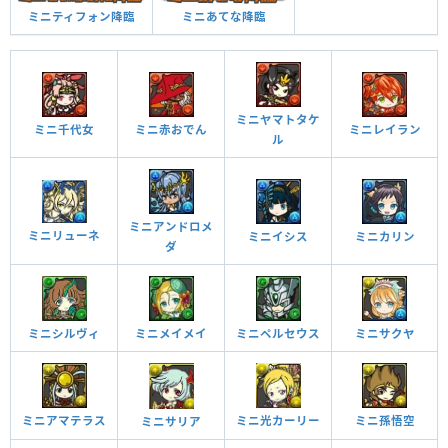
ミニティフォン降臨
ミニあてな降臨
ミニヤマトタケ
ミニ千代女
ミニ赤おでん
ミニレイラン
ル
ミニアンドロメ
ミニリューネ
ミニイシス
ミニカリン
ダ
ミニシルヴィ
ミニメイメイ
ミニペルセウス
ミニサクヤ
ミニアマテラス
ミニ光カーリー
ミニ孫悟空
ミニサリア