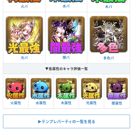
水パ
火パ
木パ
闇パ
光パ
多色パ
▼各属性のキャラ評価一覧
火属性
水属性
木属性
光属性
闇属性
▶︎テンプレパーティの一覧を見る