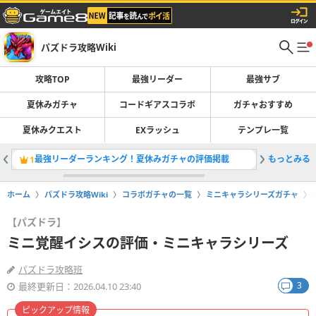
パズドラ攻略Wiki
攻略TOP
最強リーダー
最強サブ
夏休みガチャ
コードギアスコラボ
ガチャおすすめ
夏休みクエスト
EXラッシュ
テンプレ一覧
最強リーダーランキング！夏休みガチャの評価掲載
もっとみる
夏休みガ
1
2
ホーム
パズドラ攻略Wiki
コラボガチャの一覧
ミニキャラシリーズガチャ
【パズドラ】
ミニ覚醒イシスの評価・ミニキャラシリーズ
パズドラ攻略班
3
最終更新日：2026.04.10 23:40
ピックアップ情報