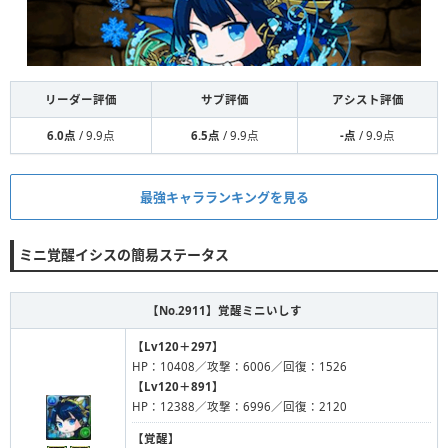
リーダー評価
サブ評価
アシスト評価
6.0点
/ 9.9点
6.5点
/ 9.9点
-点
/ 9.9点
最強キャラランキングを見る
ミニ覚醒イシスの簡易ステータス
【No.2911】
覚醒ミニいしす
【Lv120＋297】
HP：10408／攻撃：6006／回復：1526
【Lv120＋891】
HP：12388／攻撃：6996／回復：2120
【覚醒】