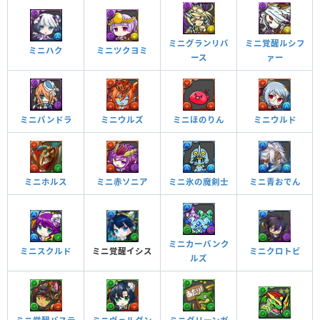
ミニグランリバ
ミニ覚醒ルシフ
ミニハク
ミニツクヨミ
ース
ァー
ミニパンドラ
ミニウルズ
ミニほのりん
ミニウルド
ミニホルス
ミニ青おでん
ミニ赤ソニア
ミニ氷の魔剣士
ミニカーバンク
ミニ覚醒イシス
ミニクロトビ
ミニスクルド
ルズ