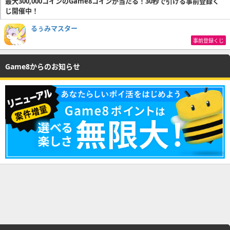
最大300,000コインのGame8コインが当たる！30秒で引ける事前登録く
じ開催中！
るぅみマスター
事前登録くじ
Game8からのお知らせ