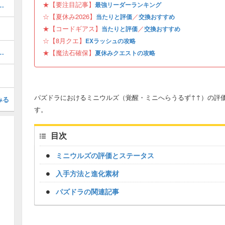
★【要注目記事】
ボの当たりと評価・引くべき？
最強リーダーランキング
☆【夏休み2026】
／
当たりと評価
交換おすすめ
★【コードギアス】
／
当たりと評価
交換おすすめ
☆【8月クエ】
EXラッシュの攻略
当たりと評価・引くべき？
★【魔法石確保】
夏休みクエストの攻略
パズドラにおけるミニウルズ（覚醒・ミニへらうるず↑↑）の評
みる
す。
目次
ミニウルズの評価とステータス
入手方法と進化素材
パズドラの関連記事