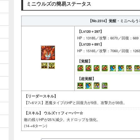
ミニウルズの簡易ステータス
【No.2314】
覚醒・ミニへらう
【Lv120＋297】
HP：13185／攻撃：6070／回復：669
【Lv120＋891】
HP：15165／攻撃：7060／回復：126
【覚醒】
【超覚醒】
【リーダースキル】
【7×6マス】悪魔タイプのHPと回復力が5倍、攻撃力が35倍。
【スキル】
ウルズ↑↑フィーバー☆
敵の残りHPが25％減少。火ドロップを強化。
(14→6ターン)