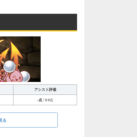
アシスト評価
-点
/ 9.9点
見る