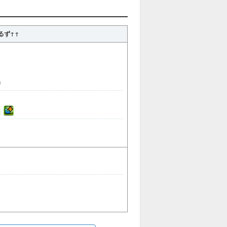
るず↑↑
3