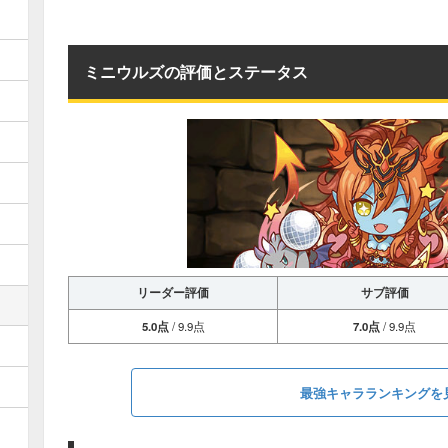
ミニウルズの評価とステータス
リーダー評価
サブ評価
5.0点
/ 9.9点
7.0点
/ 9.9点
最強キャラランキングを