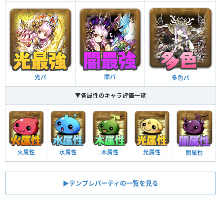
闇パ
光パ
多色パ
▼各属性のキャラ評価一覧
火属性
水属性
木属性
光属性
闇属性
▶︎テンプレパーティの一覧を見る