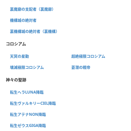
裏魔廊の支配者（裏魔廊）
機構城の絶対者
裏機構城の絶対者（裏機構）
コロシアム
天冥の星動
超絶極限コロシアム
壊滅極限コロシアム
蒼潜の戦帝
神々の聖跡
転生ヘラLUNA降臨
転生ヴァルキリーCIEL降臨
転生アテナNON降臨
転生ゼウスGIGA降臨