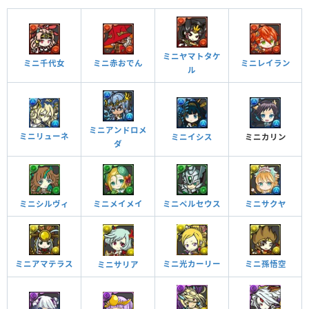
ミニヤマトタケ
ミニ千代女
ミニ赤おでん
ミニレイラン
ル
ミニアンドロメ
ミニリューネ
ミニイシス
ミニカリン
ダ
ミニシルヴィ
ミニメイメイ
ミニペルセウス
ミニサクヤ
ミニアマテラス
ミニ光カーリー
ミニ孫悟空
ミニサリア