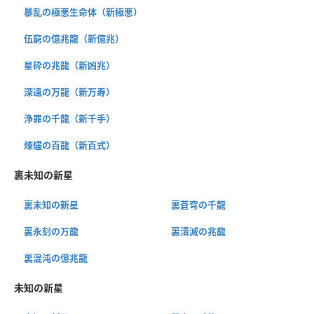
暴乱の極悪生命体（新極悪）
伍窮の億兆龍（新億兆）
星砕の兆龍（新凶兆）
深遠の万龍（新万寿）
浄罪の千龍（新千手）
煉燼の百龍（新百式）
裏未知の新星
裏未知の新星
裏蒼穹の千龍
裏永刻の万龍
裏潰滅の兆龍
裏混沌の億兆龍
未知の新星