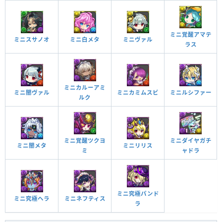
ミニ覚醒アマテ
ミニスサノオ
ミニ白メタ
ミニヴァル
ラス
ミニカルーアミ
ミニカミムスビ
ミニ闇ヴァル
ミニルシファー
ルク
ミニダイヤガチ
ミニ覚醒ツクヨ
ミニ闇メタ
ミニリリス
ャドラ
ミ
ミニ究極パンド
ミニネフティス
ミニ究極ヘラ
ラ