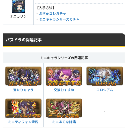
【入手方法】
・
ぷぎゅコレガチャ
ミニカリン
・
ミニキャラシリーズガチャ
パズドラの関連記事
ミニキャラシリーズの関連記事
当たりキャラ
交換おすすめ
コロシアム
-
ミニティフォン降臨
ミニあてな降臨