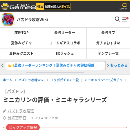
パズドラ攻略Wiki
攻略TOP
最強リーダー
最強サブ
夏休みガチャ
コードギアスコラボ
ガチャおすすめ
夏休みクエスト
EXラッシュ
テンプレ一覧
最強リーダーランキング！夏休みガチャの評価掲載
もっとみる
夏休みガ
1
2
ホーム
パズドラ攻略Wiki
コラボガチャの一覧
ミニキャラシリーズガチャ
【パズドラ】
ミニカリンの評価・ミニキャラシリーズ
パズドラ攻略班
最終更新日：2026.04.10 23:38
ピックアップ情報