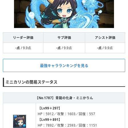
リーダー評価
サブ評価
アシスト評価
-点
/ 9.9点
-点
/ 9.9点
-点
/ 9.9点
最強キャラランキングを見る
ミニカリンの簡易ステータス
【No.1787】
青龍の化身・ミニかりん
【Lv99＋297】
HP：5912／攻撃：1603／回復：557
【Lv99＋891】
HP：7892／攻撃：2593／回復：1151