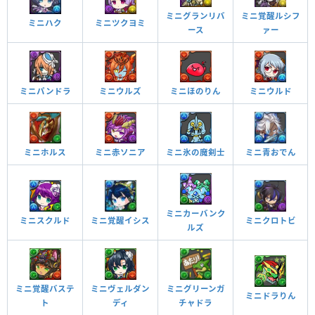
ミニグランリバ
ミニ覚醒ルシフ
ミニハク
ミニツクヨミ
ース
ァー
ミニパンドラ
ミニウルズ
ミニほのりん
ミニウルド
ミニホルス
ミニ青おでん
ミニ赤ソニア
ミニ氷の魔剣士
ミニカーバンク
ミニ覚醒イシス
ミニクロトビ
ミニスクルド
ルズ
ミニグリーンガ
ミニ覚醒バステ
ミニヴェルダン
ミニドラりん
チャドラ
ト
ディ