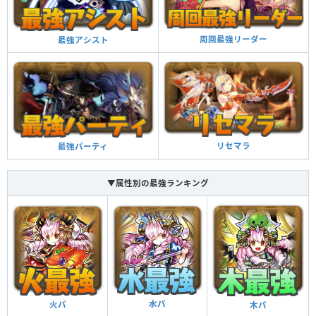
周回最強リーダー
最強アシスト
リセマラ
最強パーティ
▼属性別の最強ランキング
水パ
火パ
木パ