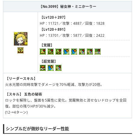
【No.3099】
秘女神・ミニかーりー
【Lv120＋297】
HP：11721／攻撃：4887／回復：1828
【Lv120＋891】
HP：13701／攻撃：5877／回復：2422
【覚醒】
【超覚醒】
【リーダースキル】
火水光闇の同時攻撃でダメージを70％軽減、攻撃力が20倍。
【スキル】
五色の秘術
ロックを解除し、盤面を5属性に変化。覚醒無効と消せないドロップを全回
復。部位の残りHPが30％減少。
(12→4ターン)
シンプルだが微妙なリーダー性能