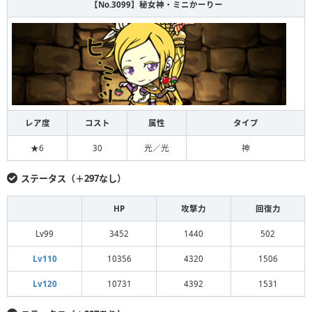
【No.3099】秘女神・ミニかーりー
レア度
コスト
属性
タイプ
★6
30
光／光
神
ステータス（＋297なし）
HP
攻撃力
回復力
Lv99
3452
1440
502
Lv110
10356
4320
1506
Lv120
10731
4392
1531