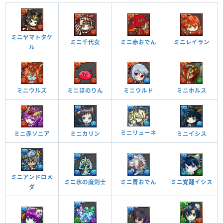
ミニヤマトタケ
ミニ千代女
ミニ赤おでん
ミニレイラン
ル
ミニホルス
ミニウルズ
ミニほのりん
ミニウルド
ミニリューネ
ミニカリン
ミニイシス
ミニ赤ソニア
ミニアンドロメ
ミニ青おでん
ミニ覚醒イシス
ミニ氷の魔剣士
ダ