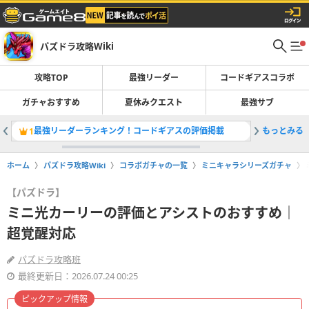
パズドラ攻略Wiki
攻略TOP
最強リーダー
コードギアスコラボ
ガチャおすすめ
夏休みクエスト
最強サブ
最強リーダーランキング！コードギアスの評価掲載
もっとみる
コードギ
1
2
ホーム
パズドラ攻略Wiki
コラボガチャの一覧
ミニキャラシリーズガチャ
【パズドラ】
ミニ光カーリーの評価とアシストのおすすめ｜
超覚醒対応
パズドラ攻略班
最終更新日：2026.07.24 00:25
ピックアップ情報