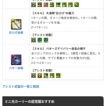
【スキル】
大海賊"白ひげ"の薙刀
1ターンの間、ダメージ吸収を無効化。1ターンの間、
受けるダメージを半減。
(7→7ターン)
白ひげ装備
【アシスト覚醒】
【スキル】
バギーズデリバリー座長の帽子
全ドロップのロックを解除し、5属性＋回復に変化。4
ターンの間、サブと悪魔タイプの攻撃力が3倍。
(12→12ターン)
バギー装備
【アシスト覚醒】
アシスト武器の一覧と解説
ミニ光カーリーの超覚醒おすすめ