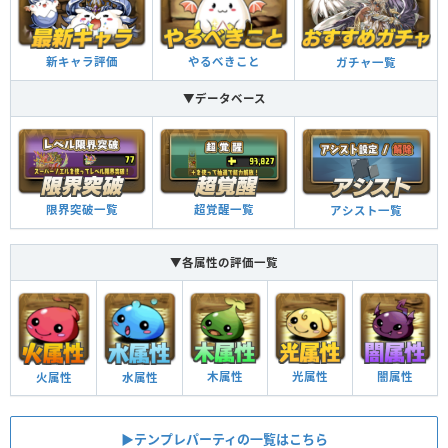
新キャラ評価
やるべきこと
ガチャ一覧
▼データベース
限界突破一覧
超覚醒一覧
アシスト一覧
▼各属性の評価一覧
木属性
光属性
闇属性
火属性
水属性
▶︎テンプレパーティの一覧はこちら