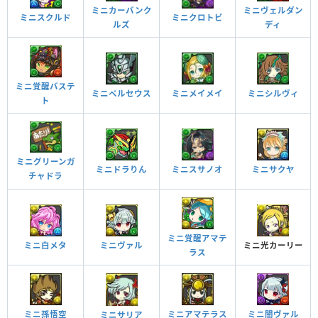
ミニカーバンク
ミニヴェルダン
ミニクロトビ
ミニスクルド
ルズ
ディ
ミニ覚醒バステ
ミニペルセウス
ミニメイメイ
ミニシルヴィ
ト
ミニグリーンガ
ミニスサノオ
ミニサクヤ
ミニドラりん
チャドラ
ミニ覚醒アマテ
ミニ光カーリー
ミニ白メタ
ミニヴァル
ラス
ミニ孫悟空
ミニアマテラス
ミニ闇ヴァル
ミニサリア