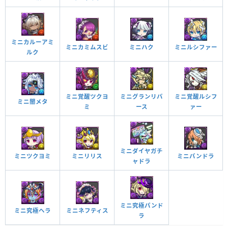
ミニカルーアミ
ミニカミムスビ
ミニハク
ミニルシファー
ルク
ミニグランリバ
ミニ覚醒ルシフ
ミニ覚醒ツクヨ
ミニ闇メタ
ース
ァー
ミ
ミニダイヤガチ
ミニパンドラ
ミニツクヨミ
ミニリリス
ャドラ
ミニ究極パンド
ミニネフティス
ミニ究極ヘラ
ラ