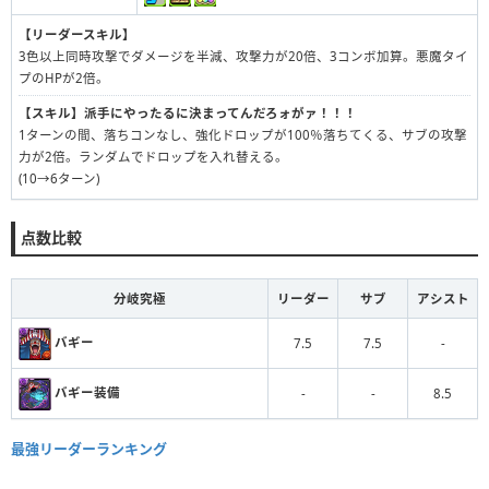
【リーダースキル】
3色以上同時攻撃でダメージを半減、攻撃力が20倍、3コンボ加算。悪魔タイ
プのHPが2倍。
【スキル】
派手にやったるに決まってんだろォがァ！！！
1ターンの間、落ちコンなし、強化ドロップが100％落ちてくる、サブの攻撃
力が2倍。ランダムでドロップを入れ替える。
(10→6ターン)
点数比較
分岐究極
リーダー
サブ
アシスト
バギー
7.5
7.5
-
バギー装備
-
-
8.5
最強リーダーランキング