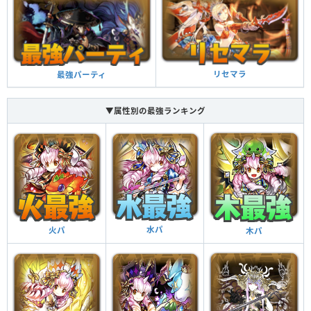
リセマラ
最強パーティ
▼属性別の最強ランキング
水パ
火パ
木パ