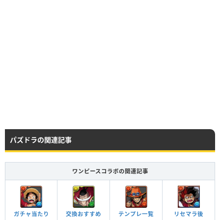
レア度
コスト
属性
タイプ
★7
70
闇
悪魔
HP
攻撃力
回復力
パズドラの関連記事
Lv99
5866
3066
606
ワンピースコラボの関連記事
HP
攻撃力
回復力
Lv99
6856
3561
903
ガチャ当たり
交換おすすめ
テンプレ一覧
リセマラ後