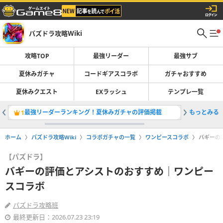
パズドラ攻略Wiki
攻略TOP
最強リーダー
最強サブ
夏休みガチャ
コードギアスコラボ
ガチャおすすめ
夏休みクエスト
EXラッシュ
テンプレ一覧
最強リーダーランキング！夏休みガチャの評価掲載
もっとみる
夏休みガ
1
2
ホーム
パズドラ攻略Wiki
コラボガチャの一覧
ワンピースコラボ
バギーの
【パズドラ】
バギーの評価とアシストのおすすめ｜ワンピー
スコラボ
パズドラ攻略班
最終更新日：2026.07.23 23:19