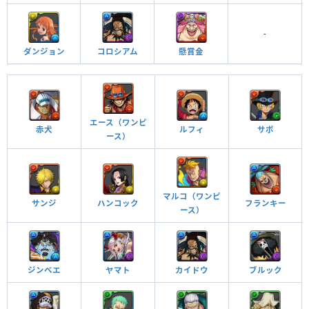
つけられる潜在キラー
-
ダンジョン
コロシアム
懸賞金
エース（ワンピ
赤犬
ルフィ
サボ
ース）
バギーズデリバリー座長の帽子 ターン数：12→12
全ドロップのロックを解除し、5属性＋回復に変化。4ターンの間、サブと悪
魔タイプの攻撃力が3倍。
マルコ（ワンピ
サンジ
ハンコック
フランキー
ース）
覚醒スキル
効果
ジンベエ
ヤマト
カイドウ
ブルック
他のモンスターにアシストすると自分の覚醒スキル
が付与される
覚醒アシスト