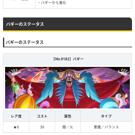
・バギーから進化
バギーのステータス
バギーのステータス
【No.9182】バギー
レア度
コスト
属性
タイプ
★6
30
闇／火
悪魔／バランス