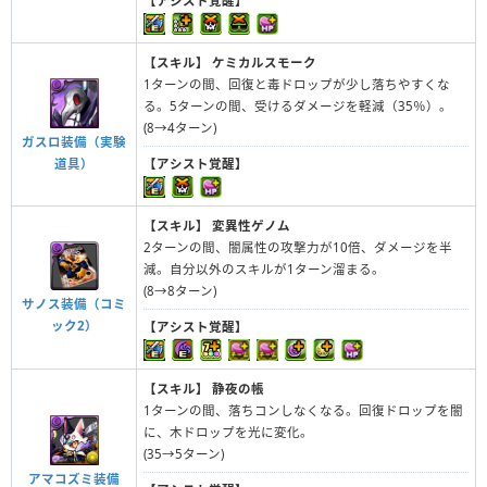
【アシスト覚醒】
【スキル】
ケミカルスモーク
1ターンの間、回復と毒ドロップが少し落ちやすくな
る。5ターンの間、受けるダメージを軽減（35％）。
(8→4ターン)
ガスロ装備（実験
道具）
【アシスト覚醒】
【スキル】
変異性ゲノム
2ターンの間、闇属性の攻撃力が10倍、ダメージを半
減。自分以外のスキルが1ターン溜まる。
(8→8ターン)
サノス装備（コミ
ック2）
【アシスト覚醒】
【スキル】
静夜の帳
1ターンの間、落ちコンしなくなる。回復ドロップを闇
に、木ドロップを光に変化。
(35→5ターン)
アマコズミ装備