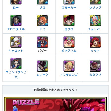
ダンジョン潜入中、悪魔タイプが追加される
ロー
ゾロ
スモーカー
ウソップ
悪魔タイプ追加
4色以上同時攻撃で攻撃力が4.5倍になる
4色攻撃強化
クロコダイル
ナミ
白ひげ
チョッパー
ドロップ操作時間が延びる（1秒）
操作時間延長＋
キャロット
バギー
ビッグマム
キッド
自分自身へのバインド攻撃を無効化する
バインド耐性＋
ロビン（ワンピ
ミホーク
ドフラミンゴ
カタクリ
ース）
▼最新情報をまとめてチェック！