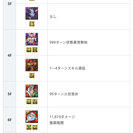
3F
なし
999ターン状態異常無効
4F
1〜4ターンスキル遅延
5F
99ターン火目覚め
11,819ダメージ
6F
盤面暗闇