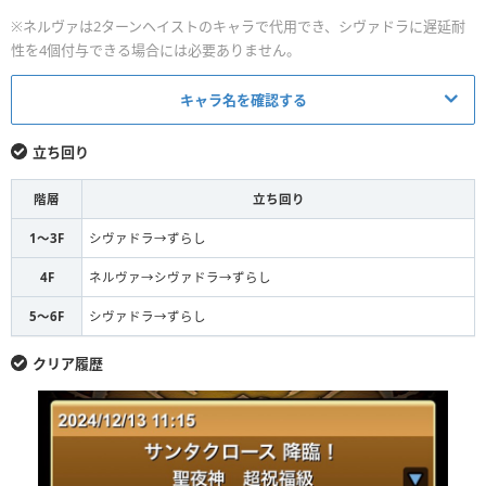
※ネルヴァは2ターンヘイストのキャラで代用でき、シヴァドラに遅延耐
性を4個付与できる場合には必要ありません。
キャラ名を確認する
キャラ
立ち回り
超転生シヴァドラ
L
階層
立ち回り
賢玉龍・ネルヴァ
S
1〜3F
シヴァドラ→ずらし
S
なし
4F
ネルヴァ→シヴァドラ→ずらし
S
なし
5〜6F
シヴァドラ→ずらし
超転生シヴァ＝ドラゴン
S
クリア履歴
超転生シヴァ＝ドラゴン
L