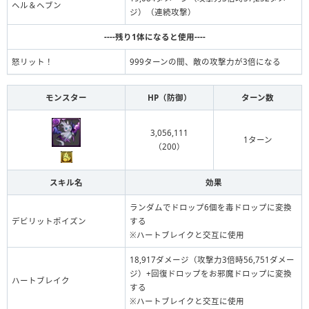
ヘル＆ヘブン
ジ）（連続攻撃）
----残り1体になると使用----
怒リット！
999ターンの間、敵の攻撃力が3倍になる
モンスター
HP（防御）
ターン数
3,056,111
1ターン
（200）
スキル名
効果
ランダムでドロップ6個を毒ドロップに変換
デビリットポイズン
する
※ハートブレイクと交互に使用
18,917ダメージ（攻撃力3倍時56,751ダメー
ジ）+回復ドロップをお邪魔ドロップに変換
ハートブレイク
する
※ハートブレイクと交互に使用