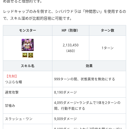
め直せると理想的です。
レッドキャップのみを倒すと、シババウドラは「仲間思い」を使用するの
で、スキル溜めが比較的容易に可能です。
モンスター
HP（防御）
ターン数
2,133,450
1ターン
（460）
スキル名
効果
【先制】
999ターンの間、状態異常を無効にする
つぶらな瞳
通常攻撃
8,190ダメージ
4,095ダメージ+ランダムで1体を2ターンの
甘噛み
間、行動不能にする
スラッシュ・ワン
9,009ダメージ