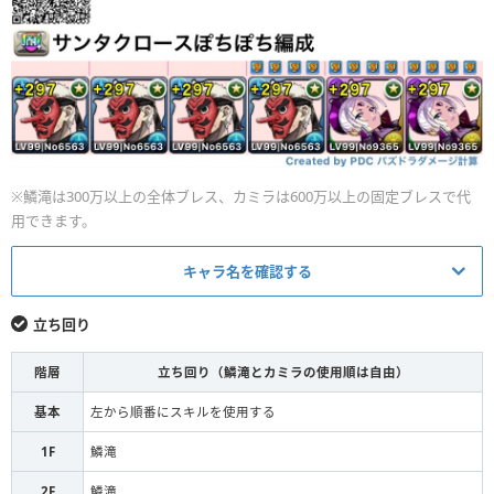
※鱗滝は300万以上の全体ブレス、カミラは600万以上の固定ブレスで代
用できます。
キャラ名を確認する
キャラ
立ち回り
鱗滝左近次
L
階層
立ち回り（鱗滝とカミラの使用順は自由）
鱗滝左近次
S
基本
左から順番にスキルを使用する
鱗滝左近次
S
1F
鱗滝
2F
鱗滝