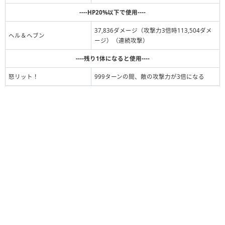
----HP20%以下で使用----
37,836ダメージ（攻撃力3倍時113,504ダメ
ヘル＆ヘブン
ージ）（連続攻撃）
----残り1体になると使用----
怒リット！
999ターンの間、敵の攻撃力が3倍になる