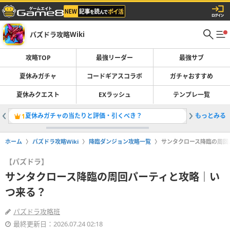
パズドラ攻略Wiki
攻略TOP
最強リーダー
最強サブ
夏休みガチャ
コードギアスコラボ
ガチャおすすめ
夏休みクエスト
EXラッシュ
テンプレ一覧
夏休みガチャの当たりと評価・引くべき？
もっとみる
最強リー
1
2
ホーム
パズドラ攻略Wiki
降臨ダンジョン攻略一覧
サンタクロース降臨の周回
【パズドラ】
サンタクロース降臨の周回パーティと攻略｜い
つ来る？
パズドラ攻略班
最終更新日：2026.07.24 02:18