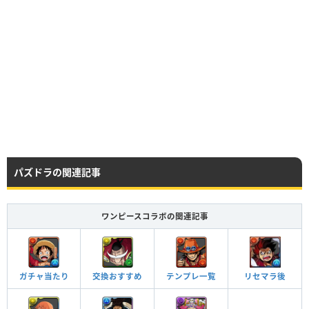
レア度
コスト
属性
タイプ
★7
70
水
攻撃
HP
攻撃力
回復力
パズドラの関連記事
Lv99
4841
4334
154
ワンピースコラボの関連記事
HP
攻撃力
回復力
Lv99
5831
4829
451
ガチャ当たり
交換おすすめ
テンプレ一覧
リセマラ後