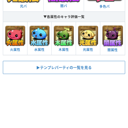
闇パ
光パ
多色パ
▼各属性のキャラ評価一覧
火属性
水属性
木属性
光属性
闇属性
▶︎テンプレパーティの一覧を見る