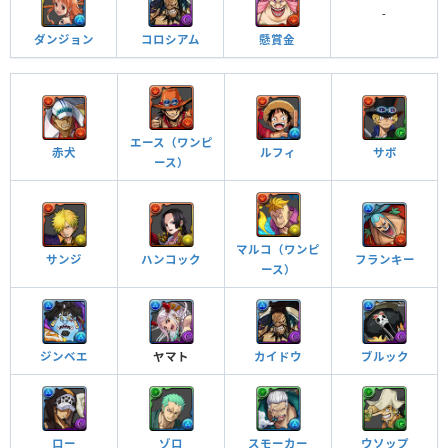
つけられる潜在キラー
-
ダンジョン
コロシアム
懸賞金
エース（ワンピ
赤犬
ルフィ
サボ
ース）
光月おでんの航海日誌 ターン数：30→30
全ドロップを強化。自分以外のスキルが5ターン溜まる。
マルコ（ワンピ
サンジ
ハンコック
フランキー
ース）
覚醒スキル
効果
他のモンスターにアシストすると自分の覚醒スキル
ジンベエ
ヤマト
カイドウ
ブルック
が付与される
覚醒アシスト
チーム全体のスキルが1ターン溜まった状態で始まる
スキルブースト
ロー
ゾロ
スモーカー
ウソップ