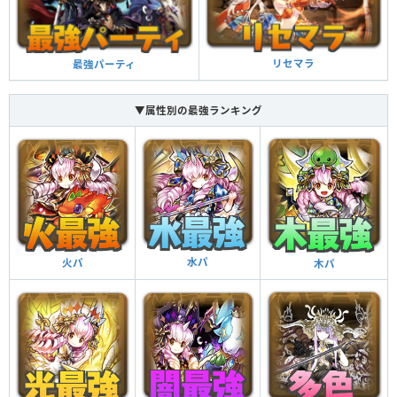
リセマラ
最強パーティ
▼属性別の最強ランキング
水パ
火パ
木パ