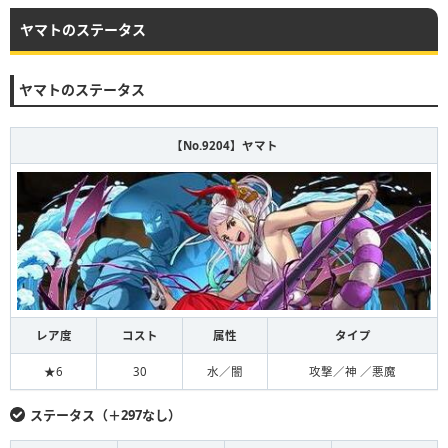
ヤマトのステータス
ヤマトのステータス
【No.9204】ヤマト
レア度
コスト
属性
タイプ
★6
30
水／闇
攻撃／神 ／悪魔
ステータス（＋297なし）