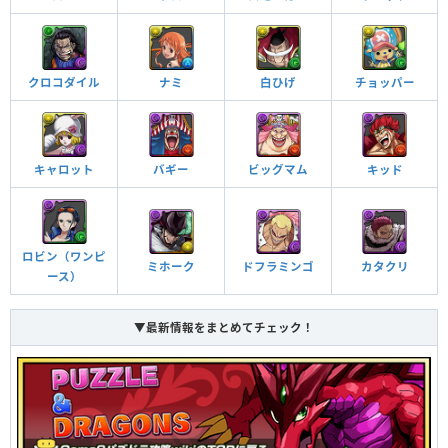
回復ドロップを縦一列でそろえて消すと固定50万ダ
メージとシールドに20％のダメージを与える
追加攻撃
クロコダイル
ナミ
白ひげ
チョッパー
暗闇攻撃を無効化することがある
暗闇耐性
お邪魔攻撃や爆弾攻撃を無効化することがある
キャロット
バギー
ビッグマム
キッド
お邪魔耐性
毒攻撃を無効化することがある
毒耐性
ロビン（ワンピ
ミホーク
ドフラミンゴ
カタクリ
ース）
▼最新情報をまとめてチェック！