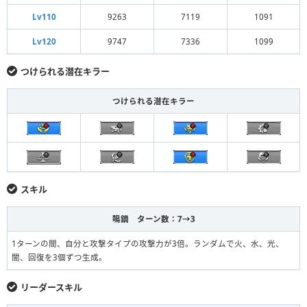
Lv110
9263
7119
1091
Lv120
9747
7336
1099
つけられる潜在キラー
つけられる潜在キラー
スキル
鳴鏑 ターン数：7→3
1ターンの間、自分と攻撃タイプの攻撃力が3倍。ランダムで火、水、光、
闇、回復を3個ずつ生成。
リーダースキル