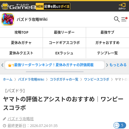
パズドラ攻略Wiki
攻略TOP
最強リーダー
最強サブ
夏休みガチャ
コードギアスコラボ
ガチャおすすめ
夏休みクエスト
EXラッシュ
テンプレ一覧
最強リーダーランキング！夏休みガチャの評価掲載
もっとみる
コードギ
1
2
ホーム
パズドラ攻略Wiki
コラボガチャの一覧
ワンピースコラボ
ヤマトの
【パズドラ】
ヤマトの評価とアシストのおすすめ｜ワンピー
スコラボ
パズドラ攻略班
5
最終更新日：2026.07.24 01:35