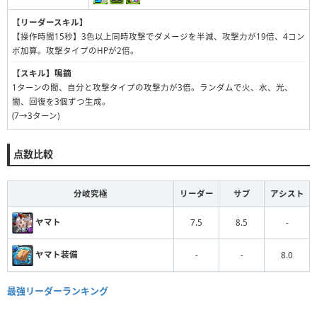
【リーダースキル】
【操作時間15秒】3色以上同時攻撃でダメージを半減、攻撃力が19倍、4コン
ボ加算。攻撃タイプのHPが2倍。
【スキル】
鳴鏑
1ターンの間、自分と攻撃タイプの攻撃力が3倍。ランダムで火、水、光、
闇、回復を3個ずつ生成。
(7→3ターン)
点数比較
分岐究極
リーダー
サブ
アシスト
ヤマト
7.5
8.5
-
ヤマト装備
-
-
8.0
最強リーダーランキング