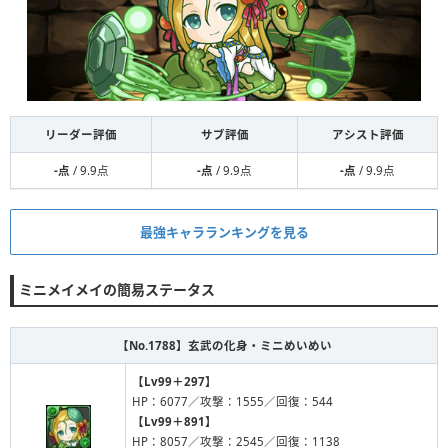
リーダー評価
サブ評価
アシスト評価
-点
/ 9.9点
-点
/ 9.9点
-点
/ 9.9点
最強キャラランキングを見る
ミニメイメイの簡易ステータス
【No.1788】
玄武の化身・ミニめいめい
【Lv99＋297】
HP：6077／攻撃：1555／回復：544
【Lv99＋891】
HP：8057／攻撃：2545／回復：1138