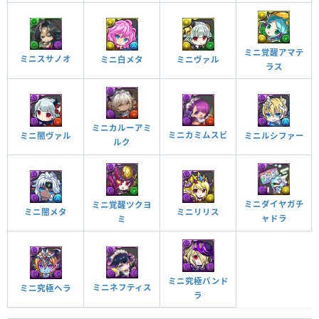
ミニ覚醒アマテ
ミニスサノオ
ミニ白メタ
ミニヴァル
ラス
ミニカルーアミ
ミニカミムスビ
ミニ闇ヴァル
ミニルシファー
ルク
ミニダイヤガチ
ミニ覚醒ツクヨ
ミニ闇メタ
ミニリリス
ャドラ
ミ
ミニ究極パンド
ミニネフティス
ミニ究極ヘラ
ラ