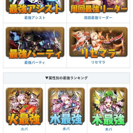
周回最強リーダー
最強アシスト
リセマラ
最強パーティ
▼属性別の最強ランキング
水パ
火パ
木パ