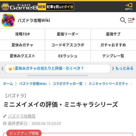
パズドラ攻略Wiki
攻略TOP
最強リーダー
最強サブ
夏休みガチャ
コードギアスコラボ
ガチャおすすめ
夏休みクエスト
EXラッシュ
テンプレ一覧
夏休みガチャの当たりと評価・引くべき？
もっとみる
最強リー
1
2
ホーム
パズドラ攻略Wiki
コラボガチャの一覧
ミニキャラシリーズガチャ
【パズドラ】
ミニメイメイの評価・ミニキャラシリーズ
パズドラ攻略班
最終更新日：2026.04.10 23:23
ピックアップ情報