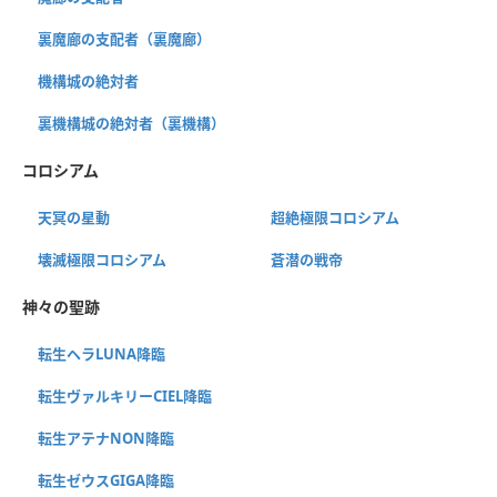
裏魔廊の支配者（裏魔廊）
機構城の絶対者
裏機構城の絶対者（裏機構）
コロシアム
天冥の星動
超絶極限コロシアム
壊滅極限コロシアム
蒼潜の戦帝
神々の聖跡
転生ヘラLUNA降臨
転生ヴァルキリーCIEL降臨
転生アテナNON降臨
転生ゼウスGIGA降臨