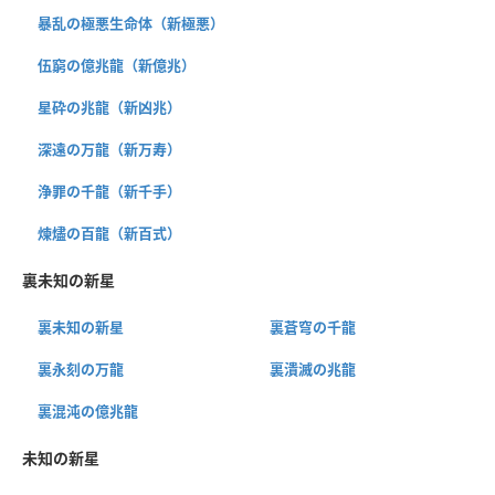
暴乱の極悪生命体（新極悪）
伍窮の億兆龍（新億兆）
星砕の兆龍（新凶兆）
深遠の万龍（新万寿）
浄罪の千龍（新千手）
煉燼の百龍（新百式）
裏未知の新星
裏未知の新星
裏蒼穹の千龍
裏永刻の万龍
裏潰滅の兆龍
裏混沌の億兆龍
未知の新星