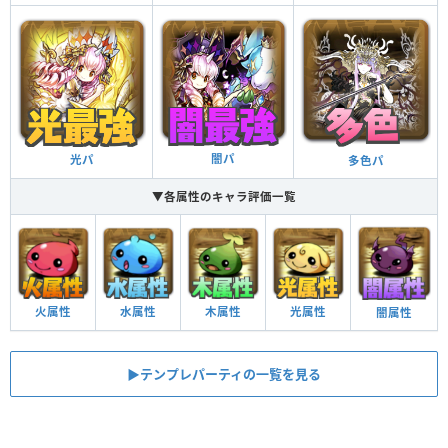
闇パ
光パ
多色パ
▼各属性のキャラ評価一覧
火属性
水属性
木属性
光属性
闇属性
▶︎テンプレパーティの一覧を見る