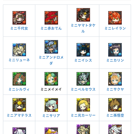
ミニヤマトタケ
ミニ千代女
ミニ赤おでん
ミニレイラン
ル
ミニアンドロメ
ミニリューネ
ミニイシス
ミニカリン
ダ
ミニシルヴィ
ミニメイメイ
ミニペルセウス
ミニサクヤ
ミニアマテラス
ミニ光カーリー
ミニ孫悟空
ミニサリア