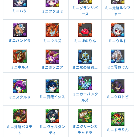
ミニグランリバ
ミニ覚醒ルシフ
ミニハク
ミニツクヨミ
ース
ァー
ミニパンドラ
ミニウルズ
ミニほのりん
ミニウルド
ミニホルス
ミニ青おでん
ミニ赤ソニア
ミニ氷の魔剣士
ミニカーバンク
ミニ覚醒イシス
ミニクロトビ
ミニスクルド
ルズ
ミニグリーンガ
ミニ覚醒バステ
ミニヴェルダン
ミニドラりん
チャドラ
ト
ディ