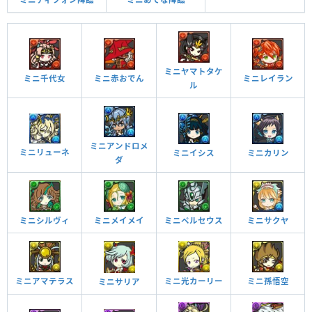
ミニヤマトタケ
ミニ千代女
ミニ赤おでん
ミニレイラン
ル
ミニアンドロメ
ミニリューネ
ミニイシス
ミニカリン
ダ
ミニシルヴィ
ミニメイメイ
ミニペルセウス
ミニサクヤ
ミニアマテラス
ミニ光カーリー
ミニ孫悟空
ミニサリア