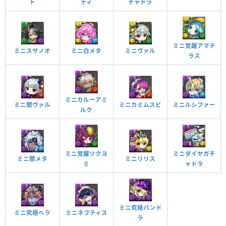
チャドラ
ト
ディ
ミニ覚醒アマテ
ミニスサノオ
ミニ白メタ
ミニヴァル
ラス
ミニカルーアミ
ミニカミムスビ
ミニ闇ヴァル
ミニルシファー
ルク
ミニダイヤガチ
ミニ覚醒ツクヨ
ミニ闇メタ
ミニリリス
ャドラ
ミ
ミニ究極パンド
ミニネフティス
ミニ究極ヘラ
ラ