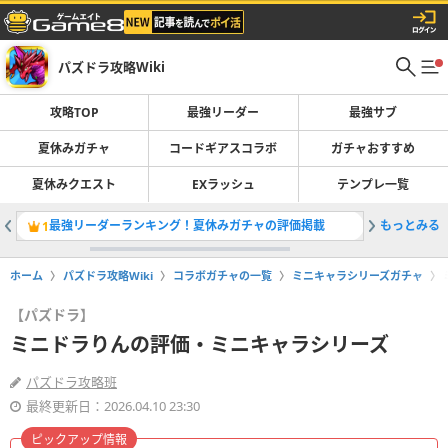
パズドラ攻略Wiki
攻略TOP
最強リーダー
最強サブ
夏休みガチャ
コードギアスコラボ
ガチャおすすめ
夏休みクエスト
EXラッシュ
テンプレ一覧
最強リーダーランキング！夏休みガチャの評価掲載
もっとみる
夏休みガ
1
2
ホーム
パズドラ攻略Wiki
コラボガチャの一覧
ミニキャラシリーズガチャ
【パズドラ】
ミニドラりんの評価・ミニキャラシリーズ
パズドラ攻略班
最終更新日：2026.04.10 23:30
ピックアップ情報