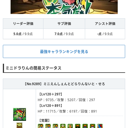
リーダー評価
サブ評価
アシスト評価
5.0点
/ 9.9点
7.0点
/ 9.9点
-点
/ 9.9点
最強キャラランキングを見る
ミニドラりんの簡易ステータス
【No.9289】
ミニえんしぇんとどらりんないと・せろ
【Lv120＋297】
HP：9735／攻撃：5207／回復：297
【Lv120＋891】
HP：11715／攻撃：6197／回復：891
【覚醒】