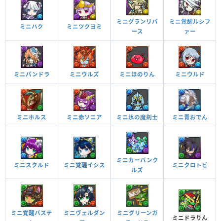
ミニグランリバ
ミニ覚醒ルシフ
ミニハク
ミニツクヨミ
ース
ァー
ミニパンドラ
ミニウルズ
ミニほのりん
ミニウルド
ミニホルス
ミニ青おでん
ミニ赤ソニア
ミニ氷の魔剣士
ミニカーバンク
ミニ覚醒イシス
ミニクロトビ
ミニスクルド
ルズ
ミニグリーンガ
ミニ覚醒バステ
ミニヴェルダン
ミニドラりん