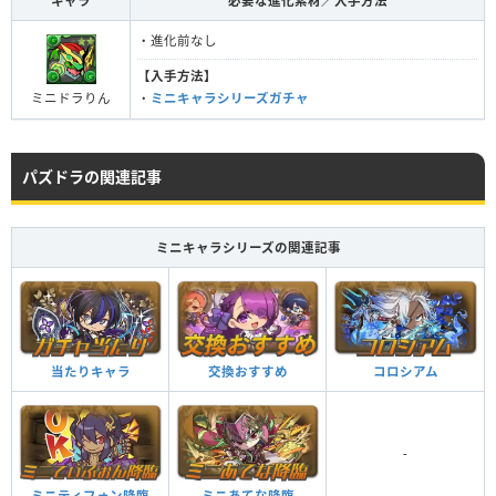
キャラ
必要な進化素材／入手方法
・進化前なし
【入手方法】
ミニドラりん
・
ミニキャラシリーズガチャ
パズドラの関連記事
ミニキャラシリーズの関連記事
当たりキャラ
交換おすすめ
コロシアム
-
ミニティフォン降臨
ミニあてな降臨