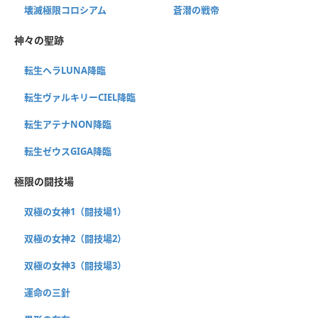
壊滅極限コロシアム
蒼潜の戦帝
神々の聖跡
転生ヘラLUNA降臨
転生ヴァルキリーCIEL降臨
転生アテナNON降臨
転生ゼウスGIGA降臨
極限の闘技場
双極の女神1（闘技場1）
双極の女神2（闘技場2）
双極の女神3（闘技場3）
運命の三針