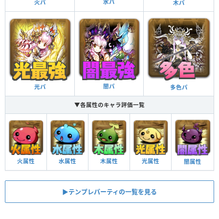
水パ
火パ
木パ
闇パ
光パ
多色パ
▼各属性のキャラ評価一覧
火属性
水属性
木属性
光属性
闇属性
▶︎テンプレパーティの一覧を見る