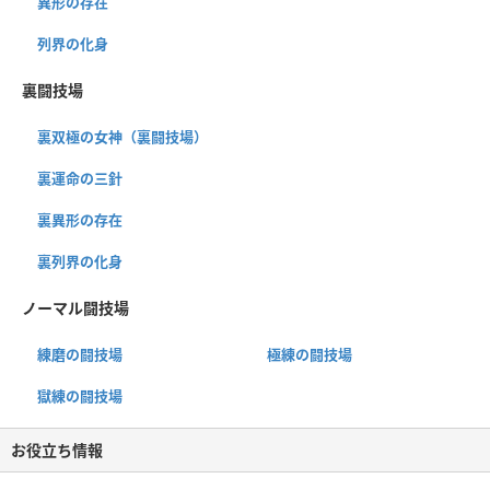
異形の存在
列界の化身
裏闘技場
裏双極の女神（裏闘技場）
裏運命の三針
裏異形の存在
裏列界の化身
ノーマル闘技場
練磨の闘技場
極練の闘技場
獄練の闘技場
お役立ち情報