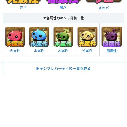
闇パ
光パ
多色パ
▼各属性のキャラ評価一覧
火属性
水属性
木属性
光属性
闇属性
▶︎テンプレパーティの一覧を見る