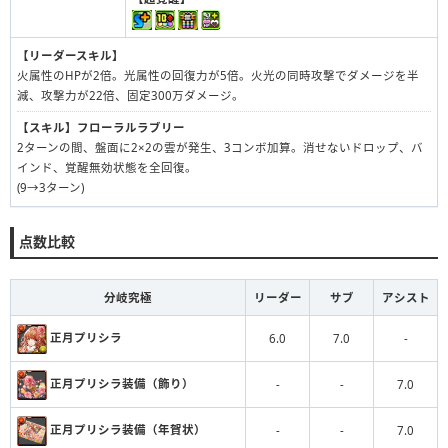
【リーダースキル】
火属性のHPが2倍。光属性の回復力が5倍。火光の同時攻撃でダメージを半
減、攻撃力が22倍、固定300万ダメージ。
【スキル】
フローラルラブリー
2ターンの間、盤面に2×2の雲が発生、3コンボ加算。消せないドロップ、バ
インド、覚醒無効状態を全回復。
(9→3ターン)
点数比較
分岐究極
リーダー
サブ
アシスト
正月プリシラ
6.0
7.0
-
正月プリシラ装備（飾り）
-
-
7.0
正月プリシラ装備（年賀状）
-
-
7.0