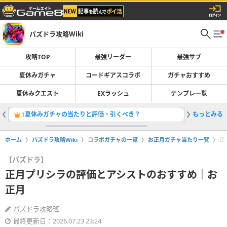
パズドラ攻略Wiki
攻略TOP
最強リーダー
最強サブ
夏休みガチャ
コードギアスコラボ
ガチャおすすめ
夏休みクエスト
EXラッシュ
テンプレ一覧
夏休みガチャの当たりと評価・引くべき？
もっとみる
最強リー
1
2
ホーム
パズドラ攻略Wiki
コラボガチャの一覧
お正月ガチャ当たり一覧
正
【パズドラ】
正月プリシラの評価とアシストのおすすめ｜お
正月
パズドラ攻略班
最終更新日：2026.07.23 23:24