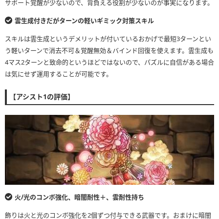
サポート覚醒が少ないので、背負える役割が少ないのが事実になります。
雲生成付きだがターンの軽いギミック対策スキル
スキルは雲生成というデメリットが付いているおかげで最短3ターンとい
う軽いターンで消去不可＆覚醒無効＆バインド回復を使えます。雲生成も
4マス2ターンと致命的というほどではないので、パズルに自信がある場合
は気にせず運用することが可能です。
【アシスト1の評価】
火/光のコンボ強化、暗闇耐性＋、雲耐性持ち
飾りは火と光のコンボ強化を2個ずつ付与できる武器です。おまけに暗闇