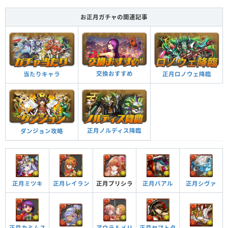
Lv99
4204
2652
351
お正月ガチャの関連記事
HP
攻撃力
回復力
Lv99
10990
4495
298
つけられる潜在キラー
交換おすすめ
正月ロノウェ降臨
当たりキャラ
つけられる潜在キラー
正月ノルディス降臨
ダンジョン攻略
フローラルブレッシング ターン数：10→10
2ターンの間、最大HPが4倍。消せないドロップ、バインド、覚醒無効状態を
全回復。
フローラルラブリー ターン数：9→3
正月ミツキ
正月レイラン
正月プリシラ
正月シヴァ
正月バアル
2ターンの間、盤面に2×2の雲が発生、3コンボ加算。消せないドロップ、バ
インド、覚醒無効状態を全回復。
覚醒スキル
効果
アウラ＆メリ
正月カミムス
正月ヤマトタ