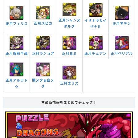
スキル封印攻撃を無効化することがある
封印耐性
正月ジャンヌ
イザナギ＆イ
正月スピカ
正月フィリス
正月アテン
ダルク
ザナミ
正月ベリアル
正月服部半蔵
正月ラジョア
正月ヨミ
正月チュアン
闇メタ＆白メ
正月アルラト
正月エリス
タ
ゥ
▼最新情報をまとめてチェック！