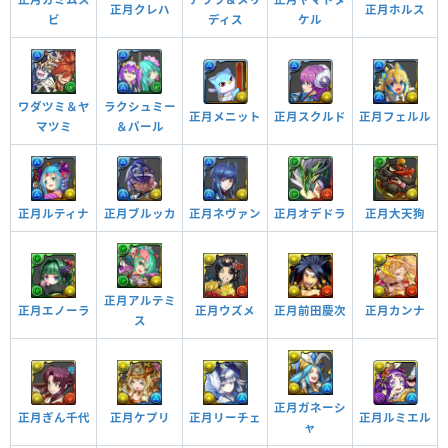
正月クレハ
正月ホルス
他のモンスターにアシストすると自分の覚醒スキル
ディス
ビ
ケル
が付与される
覚醒アシスト
覚醒スキル
効果
火ドロップで2コンボ以上すると、火属性の攻撃力が
他のモンスターにアシストすると自分の覚醒スキル
アップする（60％、火コンボ強化2個分の効果）
火コンボ強化＋
ラクシュミー
ワダツミ＆ヤ
が付与される
覚醒アシスト
正月メニット
正月スクルド
正月フェルル
＆パール
マツミ
光ドロップで2コンボ以上すると、光属性の攻撃力が
強化された回復ドロップの出現率（40％上昇）と回
アップする（60％、光コンボ強化2個分の効果）
光コンボ強化＋
復力（14％）がかなりアップする。回復の4個消しで
回復ドロップ強化＋
回復力がアップする。（2.25倍）
暗闇攻撃を無効化する
正月ブルッカ
正月ネヴァン
正月オデドラ
正月大天狗
正月ルティナ
暗闇耐性＋
ドロップ操作時間が延びる（1秒）
操作時間延長＋
雲攻撃を無効化する
雲耐性
正月アルテミ
ドロップ操作時間が延びる（1秒）
正月ウズメ
正月エノーラ
正月前田慶次
正月カンナ
操作時間延長＋
ス
強化された回復ドロップの出現率（40％上昇）と回
復力（14％）がかなりアップする。回復の4個消しで
回復ドロップ強化＋
ドロップ操作時間が延びる（1秒）
回復力がアップする。（2.25倍）
操作時間延長＋
正月ガネーシ
チーム全体のスキルが1ターン溜まった状態で始まる
正月ぎん千代
正月ルミエル
正月ケプリ
正月リーチェ
ャ
スキル封印攻撃を無効化することがある
スキルブースト
封印耐性