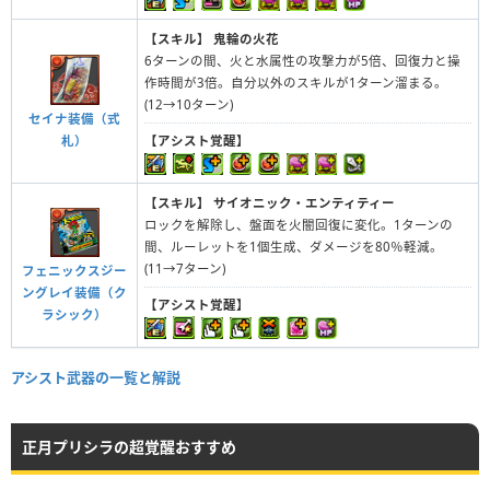
【スキル】
鬼輪の火花
6ターンの間、火と水属性の攻撃力が5倍、回復力と操
作時間が3倍。自分以外のスキルが1ターン溜まる。
(12→10ターン)
セイナ装備（式
札）
【アシスト覚醒】
【スキル】
サイオニック・エンティティー
ロックを解除し、盤面を火闇回復に変化。1ターンの
間、ルーレットを1個生成、ダメージを80％軽減。
(11→7ターン)
フェニックスジー
ングレイ装備（ク
【アシスト覚醒】
ラシック）
アシスト武器の一覧と解説
正月プリシラの超覚醒おすすめ