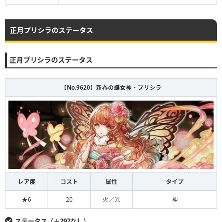
正月プリシラのステータス
正月プリシラのステータス
【No.9620】新春の蝶女神・プリシラ
レア度
コスト
属性
タイプ
★6
20
火／光
神
ステータス（＋297なし）