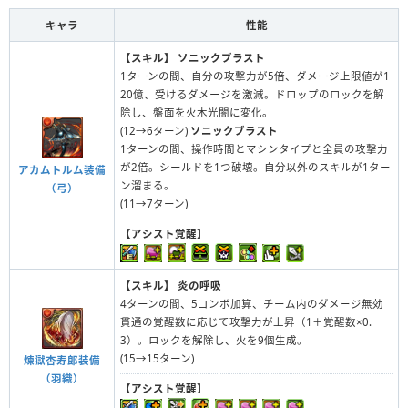
キャラ
性能
【スキル】
ソニックブラスト
1ターンの間、自分の攻撃力が5倍、ダメージ上限値が1
20億、受けるダメージを激減。ドロップのロックを解
除し、盤面を火木光闇に変化。
(12→6ターン)
ソニックブラスト
1ターンの間、操作時間とマシンタイプと全員の攻撃力
が2倍。シールドを1つ破壊。自分以外のスキルが1ター
アカムトルム装備
ン溜まる。
（弓）
(11→7ターン)
【アシスト覚醒】
【スキル】
炎の呼吸
4ターンの間、5コンボ加算、チーム内のダメージ無効
貫通の覚醒数に応じて攻撃力が上昇（1＋覚醒数×0.
3）。ロックを解除し、火を9個生成。
(15→15ターン)
煉獄杏寿郎装備
（羽織）
【アシスト覚醒】