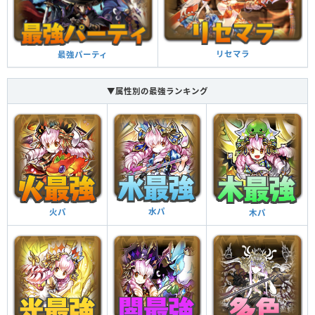
リセマラ
最強パーティ
▼属性別の最強ランキング
水パ
火パ
木パ