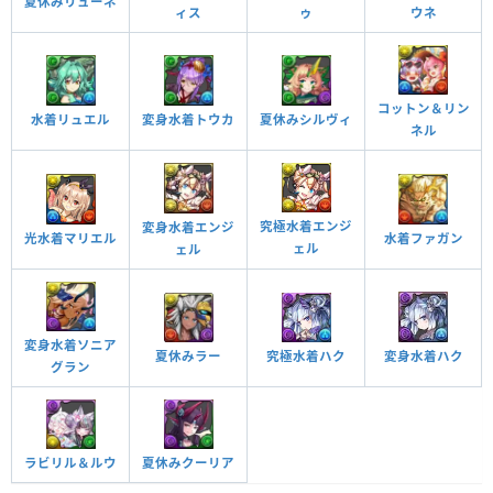
夏休みリューネ
ィス
ウネ
ゥ
コットン＆リン
水着リュエル
変身水着トウカ
夏休みシルヴィ
ネル
究極水着エンジ
変身水着エンジ
水着ファガン
光水着マリエル
ェル
ェル
変身水着ソニア
変身水着ハク
夏休みラー
究極水着ハク
グラン
ラビリル＆ルウ
夏休みクーリア