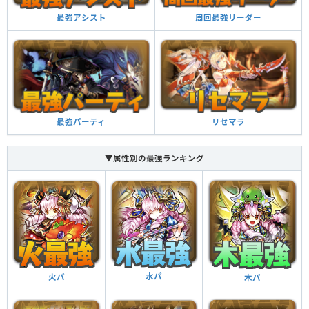
周回最強リーダー
最強アシスト
リセマラ
最強パーティ
▼属性別の最強ランキング
水パ
火パ
木パ