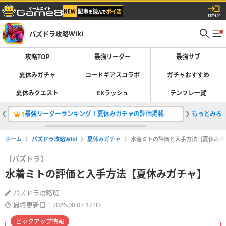
パズドラ攻略Wiki
攻略TOP
最強リーダー
最強サブ
夏休みガチャ
コードギアスコラボ
ガチャおすすめ
夏休みクエスト
EXラッシュ
テンプレ一覧
最強リーダーランキング！夏休みガチャの評価掲載
もっとみる
コードギ
1
2
ホーム
パズドラ攻略Wiki
夏休みガチャ
水着ミトの評価と入手方法【夏休みガ
【パズドラ】
水着ミトの評価と入手方法【夏休みガチャ】
パズドラ攻略班
最終更新日：2026.08.07 17:33
ピックアップ情報