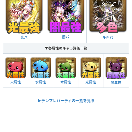
闇パ
光パ
多色パ
▼各属性のキャラ評価一覧
火属性
水属性
木属性
光属性
闇属性
▶︎テンプレパーティの一覧を見る