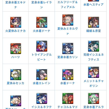
エルフリーデ＆
変身水着レイラ
変身水着エキド
水着ヘスティア
フィアメル
ン
ナ
夏休みミネルヴ
火夏休みミナカ
火水着ドーナ
織姫＆彦星
ァ
トライアングル
究極イシス＆ネ
変身水着カリン
ハーツ
ビート
フティス
メニット＆チャ
夏休みセッカ
水着ドーナ
水着エレイン
オリン
イシス＆ネフテ
変身水着アルラ
チャコル＆マド