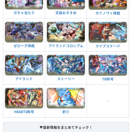
ガチャ当たり
交換おすすめ
ガイノウト降臨
アイランドコロシアム
ゼローグ降臨
ライブステージ
アイランド
ストーリー
TB称号
-
HEARTS称号
釣り
▼最新情報をまとめてチェック！