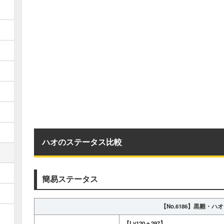
ハオのステータス比較
簡易ステータス
【No.6186】
黒雛・ハオ
【Lv120＋297】