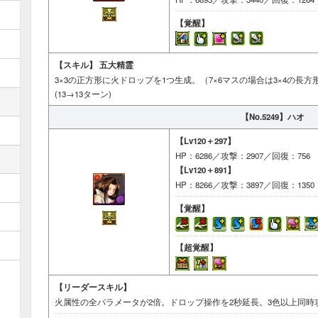
【覚醒】
【スキル】
五大精霊
3×3の正方形に火ドロップを1つ生成。（7×6マスの場合は3×4の長方
(13→13ターン)
【No.5249】
ハオ
【Lv120＋297】
HP：6286／攻撃：2907／回復：756
【Lv120＋891】
HP：8266／攻撃：3897／回復：1350
【覚醒】
【超覚醒】
【リーダースキル】
火属性の全パラメータが2倍。ドロップ操作を2秒延長。3色以上同時