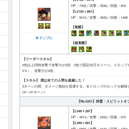
HP：7432／攻撃：3536／回復：904
【Lv120＋891】
HP：9412／攻撃：4526／回復：1498
【覚醒】
▶︎テンプレ
【超覚醒】
【リーダースキル】
4色以上同時攻撃で攻撃力が5倍、5色で固定50万ダメージ。ドロップ
5％）、攻撃力が4倍。
【スキル】
僕は全ての人間を超越した！
3ターンの間、ダメージ無効を貫通する。全ドロップのロックを解除
(31→31ターン)
【No.5251】
持霊・スピリットオ
【Lv99＋297】
HP：4913／攻撃：2450／回復：670
【Lv99＋891】
HP：6893／攻撃：3440／回復：1264