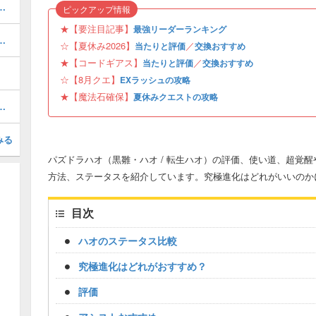
当たりと評価・引くべき？
ピックアップ情報
★【要注目記事】
最強リーダーランキング
ボの当たりと評価・引くべき？
☆【夏休み2026】
／
当たりと評価
交換おすすめ
★【コードギアス】
／
当たりと評価
交換おすすめ
☆【8月クエ】
EXラッシュの攻略
★【魔法石確保】
夏休みクエストの攻略
と当たり・どれを引くべき？
みる
パズドラハオ（黒雛・ハオ / 転生ハオ）の評価、使い道、超覚
方法、ステータスを紹介しています。究極進化はどれがいいのか
目次
ハオのステータス比較
究極進化はどれがおすすめ？
評価