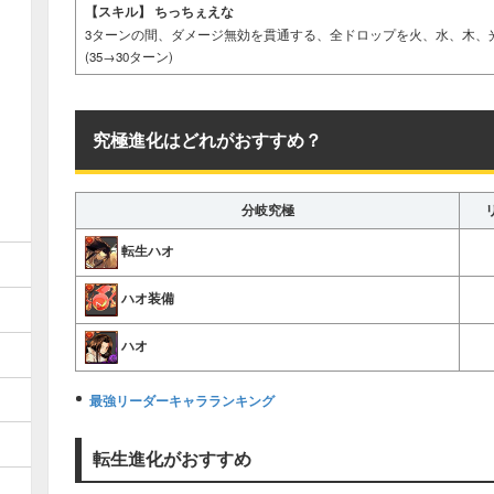
【スキル】
ちっちぇえな
3ターンの間、ダメージ無効を貫通する、全ドロップを火、水、木、
(35→30ターン)
究極進化はどれがおすすめ？
分岐究極
転生ハオ
ハオ装備
ハオ
最強リーダーキャラランキング
転生進化がおすすめ