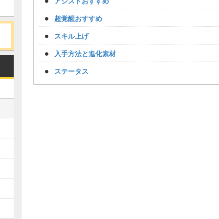
アシストおすすめ
超覚醒おすすめ
スキル上げ
入手方法と進化素材
ステータス
Loaded
:
/
Unmute
34.94%