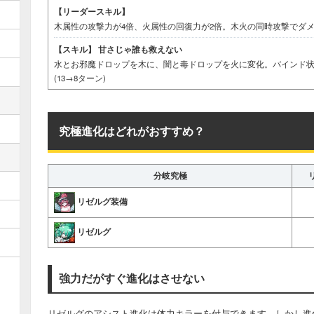
【リーダースキル】
木属性の攻撃力が4倍、火属性の回復力が2倍。木火の同時攻撃でダメー
【スキル】
甘さじゃ誰も救えない
水とお邪魔ドロップを木に、闇と毒ドロップを火に変化。バインド状
(13→8ターン)
究極進化はどれがおすすめ？
分岐究極
リゼルグ装備
リゼルグ
強力だがすぐ進化はさせない
リゼルグのアシスト進化は体力キラーを付与できます。しかし進