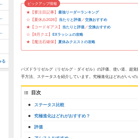
ボの当たりと評価・引くべき？
ピックアップ情報
★【要注目記事】
最強リーダーランキング
当たりと評価・引くべき？
☆【夏休み2026】
／
当たりと評価
交換おすすめ
★【コードギアス】
／
当たりと評価
交換おすすめ
プレパーティ（水着ヘスティアパ）
☆【8月クエ】
EXラッシュの攻略
★【魔法石確保】
夏休みクエストの攻略
みる
パズドラリゼルグ（リゼルグ・ダイゼル）の評価、使い道、超覚
手方法、ステータスを紹介しています。究極進化はどれがいいの
目次
ステータス比較
究極進化はどれがおすすめ？
評価
アシストおすすめ