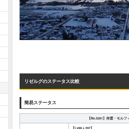
リゼルグのステータス比較
簡易ステータス
【No.5261】
持霊・モルフ
【Lv99＋297】