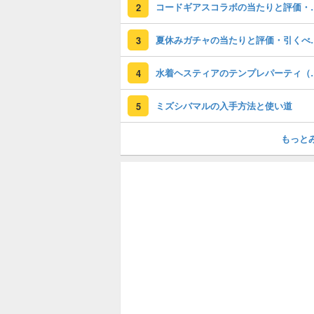
コードギアスコラ
2
夏休みガチャの
3
水着ヘスティアのテン
4
ミズシバマルの入手方法と使い道
5
もっと