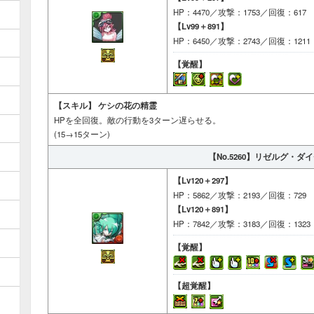
HP：4470／攻撃：1753／回復：617
【Lv99＋891】
HP：6450／攻撃：2743／回復：1211
【覚醒】
【スキル】
ケシの花の精霊
HPを全回復。敵の行動を3ターン遅らせる。
(15→15ターン)
【No.5260】
リゼルグ・ダイ
【Lv120＋297】
HP：5862／攻撃：2193／回復：729
【Lv120＋891】
HP：7842／攻撃：3183／回復：1323
【覚醒】
【超覚醒】