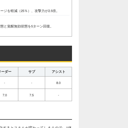
ジを軽減（25％）、攻撃力が2.5倍。
態と覚醒無効状態を5ターン回復。
リーダー
サブ
アシスト
-
-
8.0
7.0
7.5
-
化するとスキルが変わってしまうので、1体