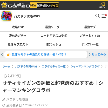
パズドラ攻略Wiki
攻略TOP
最強リーダー
最強サブ
夏休みガチャ
コードギアスコラボ
ガチャおすすめ
夏休みクエスト
EXラッシュ
テンプレ一覧
夏休みガチャの当たりと評価・引くべき？
もっとみる
最強リー
1
2
ホーム
パズドラ攻略Wiki
コラボガチャの一覧
シャーマンキングコラボ
サ
【パズドラ】
サティサイガンの評価と超覚醒のおすすめ｜シ
ャーマンキングコラボ
パズドラ攻略班
最終更新日：2026.07.23 22:50