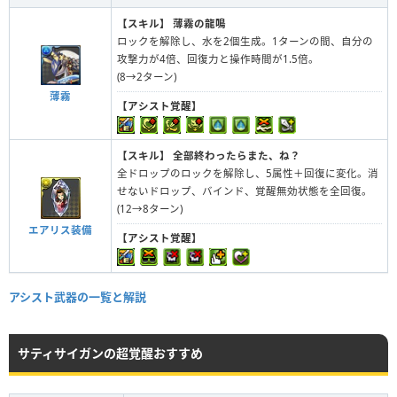
【スキル】
薄霧の龍鳴
ロックを解除し、水を2個生成。1ターンの間、自分の
攻撃力が4倍、回復力と操作時間が1.5倍。
(8→2ターン)
薄霧
【アシスト覚醒】
【スキル】
全部終わったらまた、ね？
全ドロップのロックを解除し、5属性＋回復に変化。消
せないドロップ、バインド、覚醒無効状態を全回復。
(12→8ターン)
エアリス装備
【アシスト覚醒】
アシスト武器の一覧と解説
サティサイガンの超覚醒おすすめ