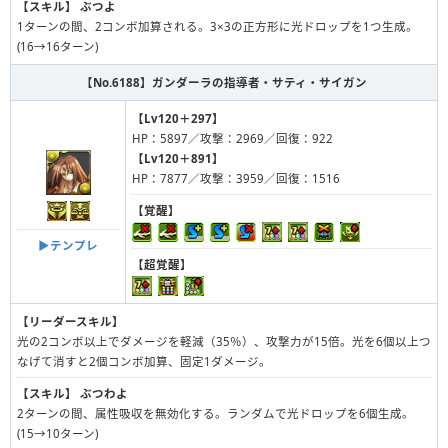
【スキル】
ぶつよ
1ターンの間、2コンボ加算される。3×3の正方形に光ドロップを1つ生成。
(16→16ターン)
【No.6188】
ガンダーラの指導者・サティ・サイガン
【Lv120＋297】
HP：5897／攻撃：2969／回復：922
【Lv120＋891】
HP：7877／攻撃：3959／回復：1516
【覚醒】
▶︎テンプレ
【超覚醒】
【リーダースキル】
光の2コンボ以上でダメージを軽減（35％）、攻撃力が15倍。光を6個以上つ
なげて消すと2個コンボ加算、固定1ダメージ。
【スキル】
ぶつわよ
2ターンの間、属性吸収を無効化する。ランダムで光ドロップを6個生成。
(15→10ターン)