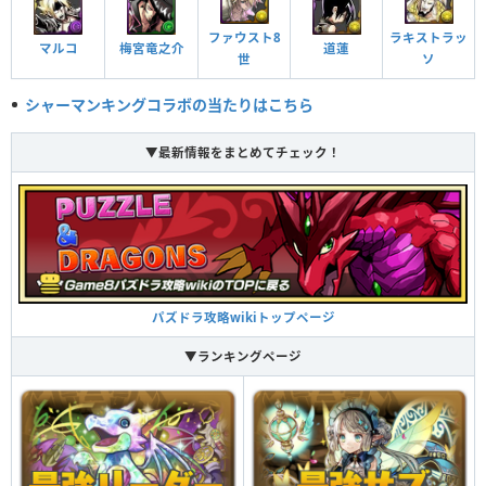
ファウスト8
ラキストラッ
1ターンの間、2コンボ加算される。3×3の正方形に光ドロップを1つ生成。
梅宮竜之介
マルコ
道蓮
つけられる潜在キラー
世
ソ
シャーマンキングコラボの当たりはこちら
覚醒スキル
効果
▼最新情報をまとめてチェック！
他のモンスターにアシストすると自分の覚醒スキル
が付与される
覚醒アシスト
ぶつわよ ターン数：15→10
自分自身へのバインド攻撃を無効化する
バインド耐性＋
2ターンの間、属性吸収を無効化する。ランダムで光ドロップを6個生成。
パズドラ攻略wikiトップページ
操作不可攻撃を無効化する
操作不可耐性
▼ランキングページ
巫力無効化
HPが500アップする
HP強化
神タイプの全パラメータが1.5倍。ドロップ操作を3秒延長。4コンボ以上で
攻撃力が上昇、最大10倍。