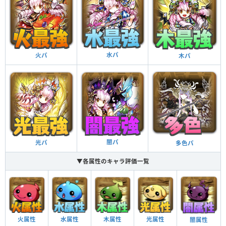
ドロップ操作時間が少し延びる（0.5秒）
操作時間延長
7コンボ以上で攻撃力が2倍、14コンボ以上で攻撃力
が3倍になる
コンボ強化
水パ
火パ
木パ
7コンボ以上で攻撃力が2倍、14コンボ以上で攻撃力
が3倍になる
コンボ強化
超覚醒
効果
闇パ
光パ
多色パ
7コンボ以上で攻撃力が2倍、14コンボ以上で攻撃力
が3倍になる
▼各属性のキャラ評価一覧
コンボ強化
自分と同じ属性のドロップを3×3の正方形で消すと攻
撃力がアップ（3.5倍）し、ダメージ無効を貫通する
ダメージ無効貫通
自分と同じ属性のドロップをL字型に消すと攻撃力が
火属性
水属性
木属性
光属性
闇属性
アップ（2.2倍）し、ロック状態を解除する