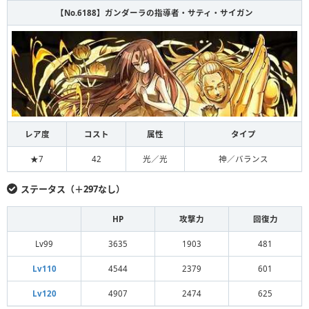
【No.6188】ガンダーラの指導者・サティ・サイガン
レア度
コスト
属性
タイプ
★7
42
光／光
神／バランス
ステータス（＋297なし）
HP
攻撃力
回復力
Lv99
3635
1903
481
Lv110
4544
2379
601
Lv120
4907
2474
625