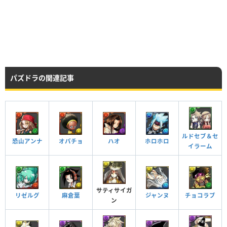
★6
32
光
神／バランス
HP
攻撃力
回復力
Lv99
3635
1903
481
HP
攻撃力
回復力
Lv99
3535
1853
481
パズドラの関連記事
HP
攻撃力
回復力
Lv110
4419
2316
601
Lv99
4625
2398
778
Lv120
4772
2409
625
ルドセブ＆セ
つけられる潜在キラー
恐山アンナ
オパチョ
ハオ
ホロホロ
イラーム
HP
攻撃力
回復力
Lv99
4525
2348
778
サティサイガ
Lv110
5409
2811
898
麻倉葉
リゼルグ
ジャンヌ
チョコラブ
ン
Lv120
5762
2904
922
ぶつよ ターン数：16→16