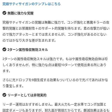
究極サティサイガンのテンプレはこちら
無難に強力な覚醒
究極サティサイガンの覚醒は無難に強力で、コンボ強化と悪魔キラーの攻
撃的覚醒とお邪魔耐性＋のサポート的覚醒を持ちます。素の攻撃力が低い
ので強力アタッカーとまでは言えませんが、コンボ強化があるのとない
のではかなり大きな差が生まれます。
2ターン属性吸収無効スキル
2ターンの属性吸収無効スキルは強力です。もはや属性吸収無効自体は珍
しくありませんが、特に強力な点は最短10ターンで使用出来る所にあり
ます。
さらに光ドロップを6個生成する効果もついているので光パであればかな
り重宝します。
リーダーとしては非現実的
リーダー運用はおすすめしません。最大火力も一定水準でコンボ加算と
固定ダメージもありますが、耐久面が貧弱だからです。軽減効果はあるも