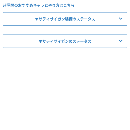
超覚醒のおすすめキャラとやり方はこちら
▼サティサイガン装備のステータス
▼サティサイガンのステータス
【No.6189】持霊・ダイニチ
【No.6187】サティ・サイガン
レア度
コスト
属性
タイプ
★7
70
光
神
レア度
コスト
属性
タイプ