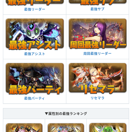
最強サブ
最強リーダー
覚醒スキル
効果
自分自身へのバインド攻撃を無効化することがある
バインド耐性
自分自身へのバインド攻撃を無効化することがある
バインド耐性
周回最強リーダー
最強アシスト
チーム全体のスキルが1ターン溜まった状態で始まる
スキルブースト
チーム全体のスキルが1ターン溜まった状態で始まる
スキルブースト
リセマラ
最強パーティ
ドロップ操作時間が少し延びる（0.5秒）
操作時間延長
▼属性別の最強ランキング
ドロップ操作時間が少し延びる（0.5秒）
操作時間延長