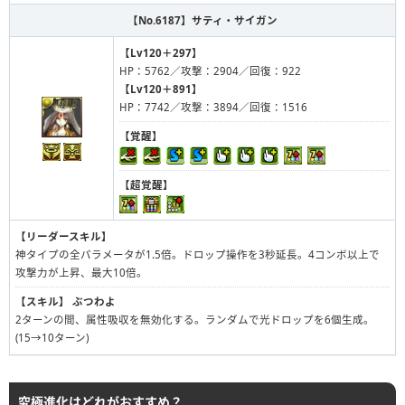
【No.6187】
サティ・サイガン
【Lv120＋297】
HP：5762／攻撃：2904／回復：922
【Lv120＋891】
HP：7742／攻撃：3894／回復：1516
【覚醒】
【超覚醒】
【リーダースキル】
神タイプの全パラメータが1.5倍。ドロップ操作を3秒延長。4コンボ以上で
攻撃力が上昇、最大10倍。
【スキル】
ぶつわよ
2ターンの間、属性吸収を無効化する。ランダムで光ドロップを6個生成。
(15→10ターン)
究極進化はどれがおすすめ？