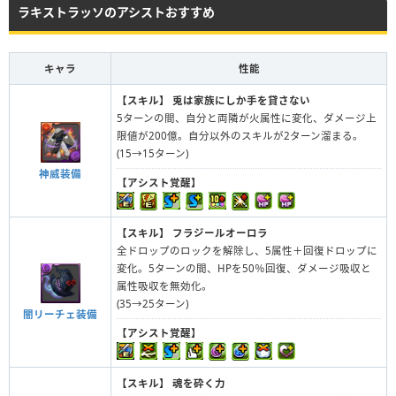
ラキストラッソのアシストおすすめ
キャラ
性能
【スキル】
兎は家族にしか手を貸さない
5ターンの間、自分と両隣が火属性に変化、ダメージ上
限値が200億。自分以外のスキルが2ターン溜まる。
(15→15ターン)
神威装備
【アシスト覚醒】
【スキル】
フラジールオーロラ
全ドロップのロックを解除し、5属性＋回復ドロップに
変化。5ターンの間、HPを50％回復、ダメージ吸収と
属性吸収を無効化。
(35→25ターン)
闇リーチェ装備
【アシスト覚醒】
【スキル】
魂を砕く力