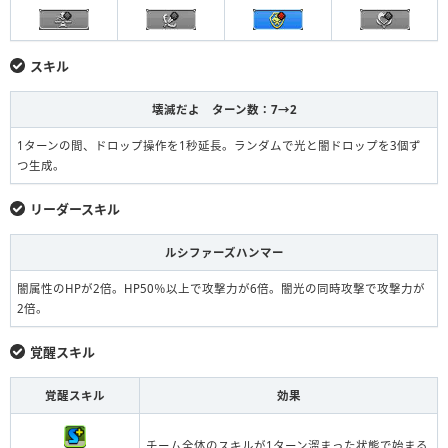
スキル
壊滅だよ ターン数：7→2
1ターンの間、ドロップ操作を1秒延長。ランダムで光と闇ドロップを3個ず
つ生成。
リーダースキル
ルシファーズハンマー
闇属性のHPが2倍。HP50％以上で攻撃力が6倍。闇光の同時攻撃で攻撃力が
2倍。
覚醒スキル
覚醒スキル
効果
チーム全体のスキルが1ターン溜まった状態で始まる