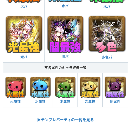
水パ
火パ
木パ
闇パ
光パ
多色パ
▼各属性のキャラ評価一覧
火属性
水属性
木属性
光属性
闇属性
▶︎テンプレパーティの一覧を見る