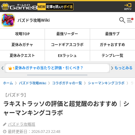
パズドラ攻略Wiki
攻略TOP
最強リーダー
最強サブ
夏休みガチャ
コードギアスコラボ
ガチャおすすめ
夏休みクエスト
EXラッシュ
テンプレ一覧
夏休みガチャの当たりと評価・引くべき？
もっとみる
最強リー
1
2
ホーム
パズドラ攻略Wiki
コラボガチャの一覧
シャーマンキングコラボ
ラ
【パズドラ】
ラキストラッソの評価と超覚醒のおすすめ｜シ
ャーマンキングコラボ
パズドラ攻略班
最終更新日：2026.07.23 22:48