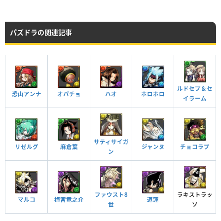
HP
攻撃力
回復力
Lv99
2053
2015
294
パズドラの関連記事
HP
攻撃力
回復力
Lv99
3043
2510
591
ルドセブ＆セ
恐山アンナ
オパチョ
ハオ
ホロホロ
イラーム
つけられる潜在キラー
サティサイガ
麻倉葉
リゼルグ
ジャンヌ
チョコラブ
ン
ファウスト8
ラキストラッ
梅宮竜之介
マルコ
道蓮
世
ソ
魂を砕く力 ターン数：20→20