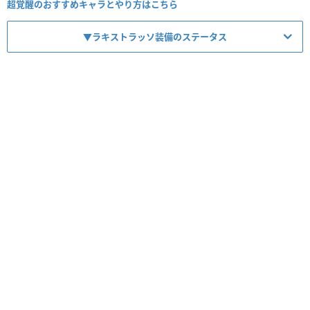
超覚醒のおすすめキャラとやり方はこちら
▼ラキストラッソ装備のステータス
【No.6194】持霊・ルシフェル
レア度
コスト
属性
タイプ
★6
60
闇
攻撃／神