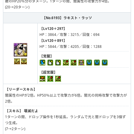
敵のHP20％分のダメージ。1ターンの間、闇属性の攻撃力が4倍。
(20→20ターン)
【No.6193】
ラキスト・ラッソ
【Lv120＋297】
HP：3864／攻撃：3215／回復：694
【Lv120＋891】
HP：5844／攻撃：4205／回復：1288
【覚醒】
【超覚醒】
【リーダースキル】
闇属性のHPが2倍。HP50％以上で攻撃力が6倍。闇光の同時攻撃で攻撃力が
2倍。
【スキル】
壊滅だよ
1ターンの間、ドロップ操作を1秒延長。ランダムで光と闇ドロップを3個ず
つ生成。
(7→2ターン)