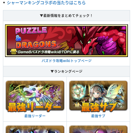
シャーマンキングコラボの当たりはこちら
敵のHP20％分のダメージ。1ターンの間、闇属性の攻撃力が4倍。
▼最新情報をまとめてチェック！
覚醒スキル
効果
他のモンスターにアシストすると自分の覚醒スキル
が付与される
覚醒アシスト
パズドラ攻略wikiトップページ
闇ドロップを横一列でそろえて消すと闇属性の攻撃
力がアップする（30％）
闇列強化
▼ランキングページ
闇ドロップを横一列でそろえて消すと闇属性の攻撃
力がアップする（30％）
闇列強化
闇ドロップを横一列でそろえて消すと闇属性の攻撃
力がアップする（30％）
闇列強化
最強サブ
最強リーダー
強化された闇ドロップの出現率（40％）とダメージ
がかなりアップする（1.1449倍）
闇ドロップ強化＋