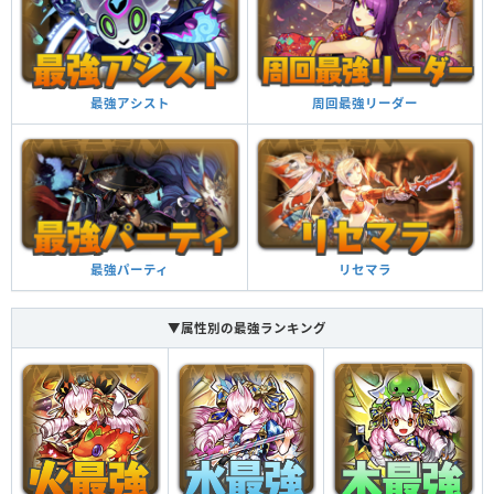
強化された闇ドロップの出現率（40％）とダメージ
がかなりアップする（1.1449倍）
闇ドロップ強化＋
周回最強リーダー
最強アシスト
攻撃が100アップする
攻撃強化
リセマラ
最強パーティ
▼属性別の最強ランキング