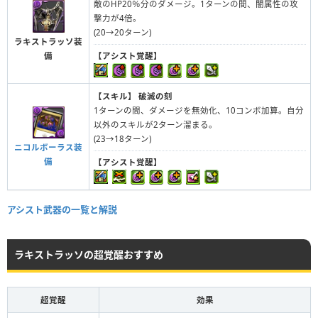
敵のHP20％分のダメージ。1ターンの間、闇属性の攻
撃力が4倍。
(20→20ターン)
ラキストラッソ装
備
【アシスト覚醒】
【スキル】
破滅の刻
1ターンの間、ダメージを無効化、10コンボ加算。自分
以外のスキルが2ターン溜まる。
(23→18ターン)
ニコルボーラス装
備
【アシスト覚醒】
アシスト武器の一覧と解説
ラキストラッソの超覚醒おすすめ
超覚醒
効果