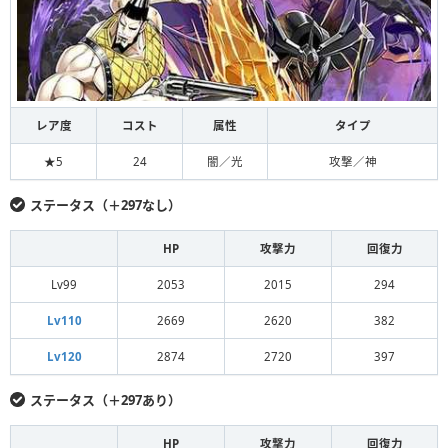
レア度
コスト
属性
タイプ
★5
24
闇／光
攻撃／神
ステータス（＋297なし）
HP
攻撃力
回復力
Lv99
2053
2015
294
Lv110
2669
2620
382
Lv120
2874
2720
397
ステータス（＋297あり）
HP
攻撃力
回復力