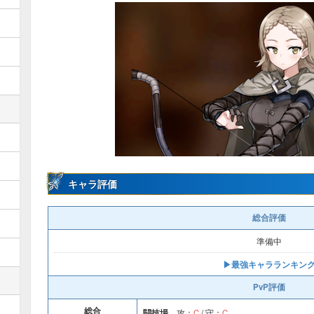
キャラ評価
総合評価
準備中
▶︎最強キャラランキン
PvP評価
総合
闘技場
攻：
C
/ 守：
C