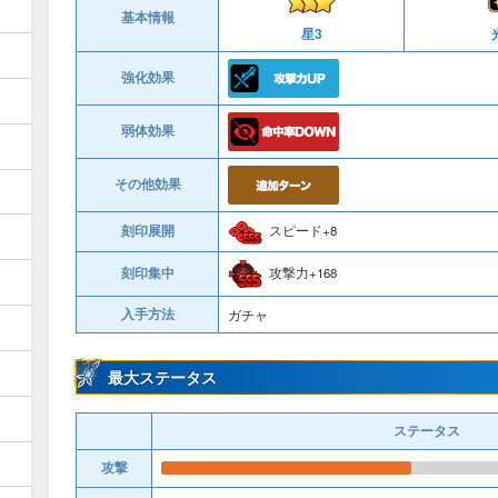
基本情報
星3
強化効果
弱体効果
その他効果
刻印展開
スピード+8
攻撃力+168
刻印集中
入手方法
ガチャ
最大ステータス
ステータス
攻撃