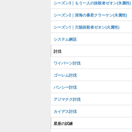
シーズン3｜もう一人の抹殺者ゼオン(氷属性)
シーズン2｜深海の暴君クラーケン(木属性)
シーズン1｜欠陥抹殺者ゼオン(火属性)
システム解説
討伐
ワイバーン討伐
ゴーレム討伐
バンシー討伐
アジマナク討伐
カイデス討伐
星座の試練