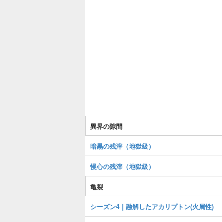
異界の隙間
暗黒の残滓（地獄級）
慢心の残滓（地獄級）
亀裂
シーズン4｜融解したアカリプトン(火属性)