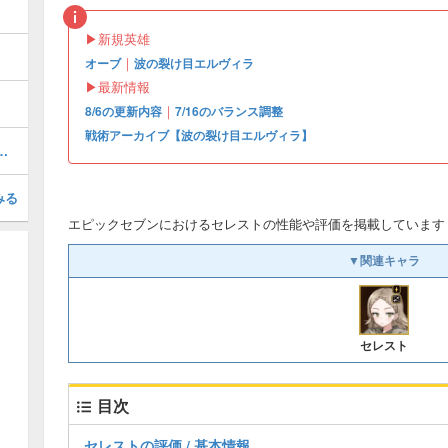
▶︎新規英雄
｜
オーブ
波の裂け目エルヴィラ
▶︎最新情報
｜
8/6の更新内容
7/16のバランス調整
戦術アーカイブ【波の裂け目エルヴィラ】
｜おすすめ装備・目標ステータスまとめ
みる
エピックセブンにおけるセレストの性能や評価を掲載しています
▼関連キャラ
セレスト
目次
セレストの評価 / 基本情報