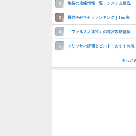
亀裂の攻略情報一覧｜システム解説
2
最強PvPキャラランキング｜Tier表
3
『ファルス大迷宮』の迷宮攻略情報
4
メリッサの評価とビルド
5
もっと