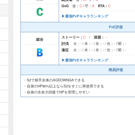
GvG
攻：
C
/ 守：
A
RTA：
C
▶︎最強PvPキャラランキング
PvE評価
ストーリー：
C
/
深淵：
－
総合
討伐
火：- / 木：- / 氷：- / 光：- / 闇：-
遠征
火：- / 木：- / 氷：- / 光：- / 闇：-
▶︎最強PvEキャラランキング
簡易評価
・S2で相手全体のAGDOWNGAできる
・自身のHP80%以上ならS2をすぐに再使用できる
・自身の生命力回復でHPを管理しやすい