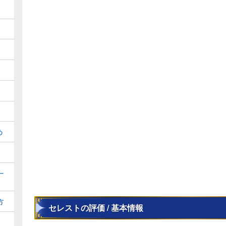
め
一
方
セレストの評価 / 基本情報