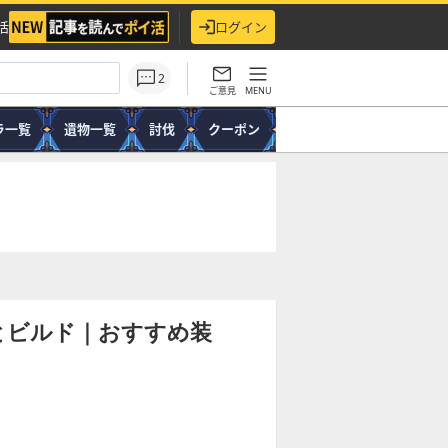
活
ログイン
2
ご意見
MENU
ラ一覧
遺物一覧
討伐
クーポン
とビルド｜おすすめ装