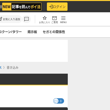
活
ログイン
お気に入り追加
ご意見
MENU
お気に入り
コクーン/タワー
掲示板
セガとの関係性
ス
書き込み
0