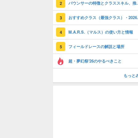
バウンサーの特徴
2
おすすめク
3
M.A.R.S.（マルス）の使い方と情報
4
フィールドレースの解説と場所
5
超・夢幻祭'26のやるべきこと
もっと