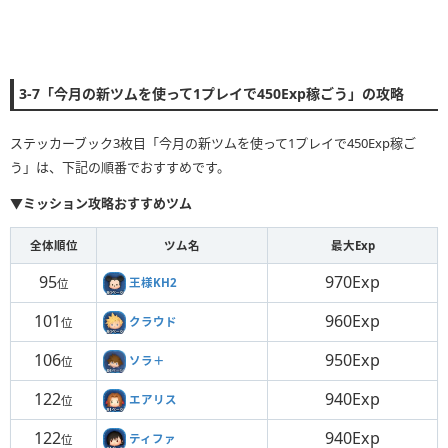
3-7「今月の新ツムを使って1プレイで450Exp稼ごう」の攻略
ステッカーブック3枚目「今月の新ツムを使って1プレイで450Exp稼ご
う」は、下記の順番でおすすめです。
▼ミッション攻略おすすめツム
全体順位
ツム名
最大Exp
95
970Exp
王様KH2
位
101
960Exp
クラウド
位
106
950Exp
ソラ＋
位
122
940Exp
エアリス
位
122
940Exp
ティファ
位