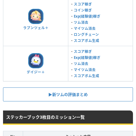
・
スコア稼ぎ
・
コイン稼ぎ
・
Exp(経験値)稼ぎ
・
ツム消去
ラプンツェル＋
・
マイツム消去
・
ロングチェーン
・
スコアボム生成
・
スコア稼ぎ
・
Exp(経験値)稼ぎ
・
ツム消去
・
マイツム消去
デイジー＋
・
スコアボム生成
▶新ツムの評価まとめ
ステッカーブック3枚目のミッション一覧