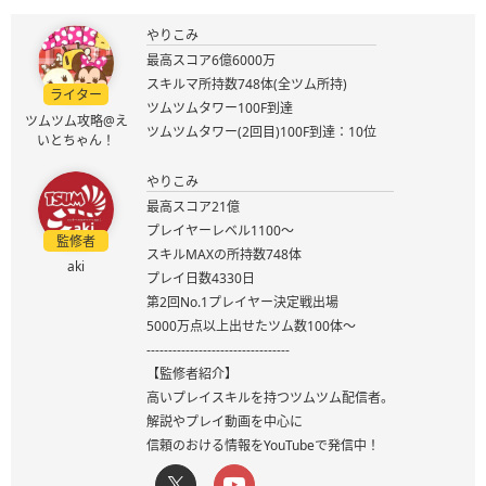
やりこみ
最高スコア6億6000万
スキルマ所持数748体(全ツム所持)
ライター
ツムツムタワー100F到達
ツムツム攻略@え
ツムツムタワー(2回目)100F到達：10位
いとちゃん！
やりこみ
最高スコア21億
プレイヤーレベル1100～
監修者
スキルMAXの所持数748体
aki
プレイ日数4330日
第2回No.1プレイヤー決定戦出場
5000万点以上出せたツム数100体～
---------------------------------
【監修者紹介】
高いプレイスキルを持つツムツム配信者。
解説やプレイ動画を中心に
信頼のおける情報をYouTubeで発信中！