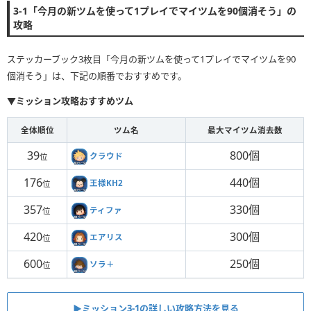
3-1「今月の新ツムを使って1プレイでマイツムを90個消そう」の
攻略
ステッカーブック3枚目「今月の新ツムを使って1プレイでマイツムを90
個消そう」は、下記の順番でおすすめです。
▼ミッション攻略おすすめツム
全体順位
ツム名
最大マイツム消去数
39
800個
クラウド
位
176
440個
王様KH2
位
357
330個
ティファ
位
420
300個
エアリス
位
600
250個
ソラ＋
位
▶ミッション3-1の詳しい攻略方法を見る