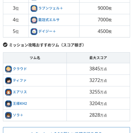
3
9000
ラプンツェル＋
位
枚
4
7000
戴冠式エルサ
位
枚
5
4500
デイジー＋
位
枚
ミッション攻略おすすめツム（スコア稼ぎ）
ツム名
最大スコア
3845
クラウド
万点
3272
ティファ
万点
3255
エアリス
万点
3204
王様KH2
万点
2828
ソラ＋
万点