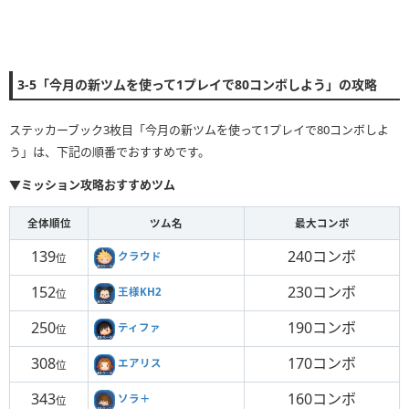
3-5「今月の新ツムを使って1プレイで80コンボしよう」の攻略
ステッカーブック3枚目「今月の新ツムを使って1プレイで80コンボしよ
う」は、下記の順番でおすすめです。
▼ミッション攻略おすすめツム
全体順位
ツム名
最大コンボ
139
240コンボ
クラウド
位
152
230コンボ
王様KH2
位
250
190コンボ
ティファ
位
308
170コンボ
エアリス
位
343
160コンボ
ソラ＋
位