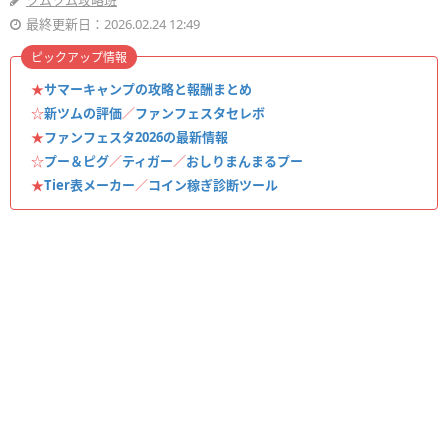
ツムツム攻略班
最終更新日：2026.02.24 12:49
ピックアップ情報
★
サマーキャンプの攻略と報酬まとめ
☆
新ツムの評価
／
ファンフェスタセレボ
★
ファンフェスタ2026の最新情報
☆
プー＆ピグ
／
ティガー
／
おしりまんまるプー
★
Tier表メーカー
／
コイン稼ぎ診断ツール