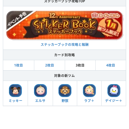
ステッカーブック攻略TOP
ステッカーブックの攻略と報酬
カード別攻略
1枚目
2枚目
3枚目
4枚目
対象の新ツム
ミッキー
エルサ
野獣
ラプ＋
デイジー＋