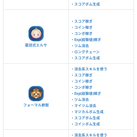
・
スコアボム生成
・
スコア稼ぎ
・
コイン稼ぎ
・
コンボ稼ぎ
・
Exp(経験値)稼ぎ
戴冠式エルサ
・
ツム消去
・
ロングチェーン
・
スコアボム生成
・
消去系スキルを使う
・
スコア稼ぎ
・
コイン稼ぎ
・
コンボ稼ぎ
・
Exp(経験値)稼ぎ
・
ツム消去
フォーマル野獣
・
マイツム消去
・
マジカルボム生成
・
スコアボム生成
・
コインボム生成
・
消去系スキルを使う