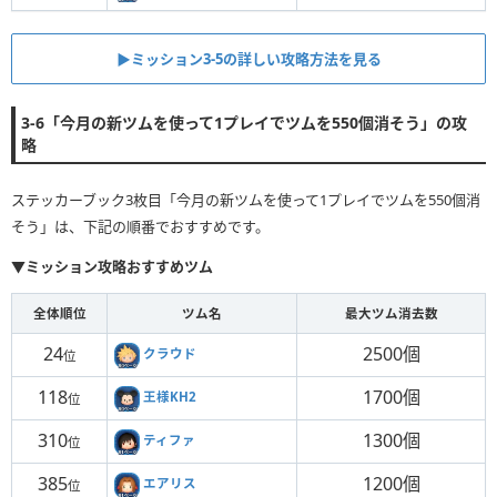
▶ミッション3-5の詳しい攻略方法を見る
3-6「今月の新ツムを使って1プレイでツムを550個消そう」の攻
略
ステッカーブック3枚目「今月の新ツムを使って1プレイでツムを550個消
そう」は、下記の順番でおすすめです。
▼ミッション攻略おすすめツム
全体順位
ツム名
最大ツム消去数
24
2500個
クラウド
位
118
1700個
王様KH2
位
310
1300個
ティファ
位
385
1200個
エアリス
位