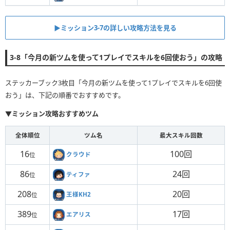
▶ミッション3-7の詳しい攻略方法を見る
3-8「今月の新ツムを使って1プレイでスキルを6回使おう」の攻略
ステッカーブック3枚目「今月の新ツムを使って1プレイでスキルを6回使
おう」は、下記の順番でおすすめです。
▼ミッション攻略おすすめツム
全体順位
ツム名
最大スキル回数
16
100回
クラウド
位
86
24回
ティファ
位
208
20回
王様KH2
位
389
17回
エアリス
位