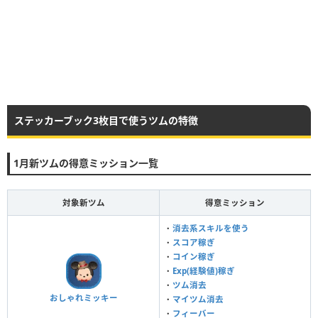
ステッカーブック3枚目で使うツムの特徴
1月新ツムの得意ミッション一覧
対象新ツム
得意ミッション
・
消去系スキルを使う
・
スコア稼ぎ
・
コイン稼ぎ
・
Exp(経験値)稼ぎ
・
ツム消去
おしゃれミッキー
・
マイツム消去
・
フィーバー