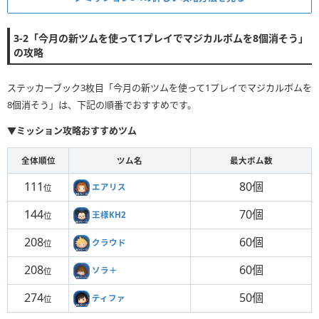
3-2「今月の新ツムを使って1プレイでマジカルボムを8個消そう」
の攻略
ステッカーブック3枚目「今月の新ツムを使って1プレイでマジカルボムを
8個消そう」は、下記の順番でおすすめです。
▼ミッション攻略おすすめツム
全体順位
ツム名
最大ボム数
111
80個
エアリス
位
144
70個
王様KH2
位
208
60個
クラウド
位
208
60個
ソラ＋
位
274
50個
ティファ
位