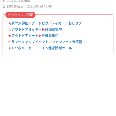
ツムツム攻略班
最終更新日：2026.06.24 12:46
ピックアップ情報
★
新ツム評価
／
プー＆ピグ
／
ティガー
／
おしりプー
☆
アウトドアミッキー
▶︎
評価募集中
★
アウトドアピート
▶︎
評価募集中
☆
サマーキャンプイベント
／
ファンフェスタ情報
★
Tier表メーカー
／
コイン稼ぎ診断ツール