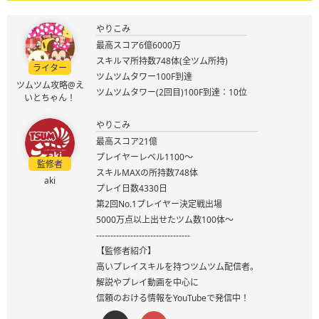
やりこみ
最高スコア6億6000万
スキルマ所持数748体(全ツム所持)
ライター
ツムツムタワー100F到達
ツムツム攻略@え
ツムツムタワー(2回目)100F到達：10位
いとちゃん！
やりこみ
最高スコア21億
プレイヤーレベル1100～
監修者
スキルMAXの所持数748体
aki
プレイ日数4330日
第2回No.1プレイヤー決定戦出場
5000万点以上出せたツム数100体～
---------------------------------
【監修者紹介】
高いプレイスキルを持つツムツム配信者。
解説やプレイ動画を中心に
信頼のおける情報をYouTubeで発信中！