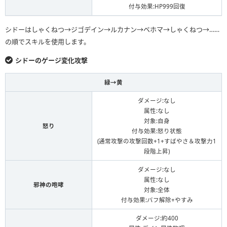
付与効果:HP999回復
シドーはしゃくねつ→ジゴデイン→ルカナン→ベホマ→しゃくねつ→……
の順でスキルを使用します。
シドーのゲージ変化攻撃
緑→黄
ダメージ:なし
属性:なし
対象:自身
怒り
付与効果:怒り状態
(通常攻撃の攻撃回数+1+すばやさ＆攻撃力1
段階上昇)
ダメージ:なし
属性:なし
邪神の咆哮
対象:全体
付与効果:バフ解除+やすみ
ダメージ:約400