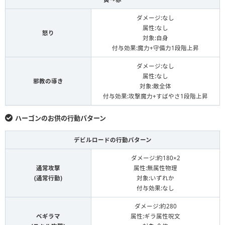
ダメージ:なし
属性:なし
怒り
対象:自身
付与効果:魔力+守備力1段階上昇
ダメージ:なし
属性:なし
邪教の導き
対象:敵全体
付与効果:攻撃魔力+すばやさ1段階上昇
ハーゴンのお供の行動パターン
デビルロードの行動パターン
ダメージ:約180×2
通常攻撃
属性:無属性物理
(通常行動)
対象:いずれか
付与効果:なし
ダメージ:約280
ベギラマ
属性:ギラ属性呪文