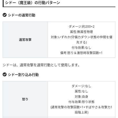
シドー（魔王級）の行動パターン
シドーの通常行動
ダメージ:約200×2
属性:無属性物理
対象:いずれか(守備力ダウン状態の仲間を優
通常攻撃
先する)
付与効果:なし
備考:怒り＆激怒時攻撃回数+1
シドーは、通常攻撃を通常行動として使用します。
シドー割り込み行動
ダメージ:なし
属性:なし
対象:自身
怒り
付与効果:怒り状態
(通常攻撃の攻撃回数+1+すばやさ＆攻撃力1
段階上昇)