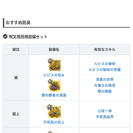
おすすめ防具
呪文周回用装備セット
部位
装備名
有効なスキル
ルビスの秘術
ルビスの秘術の覚醒
ルビスの冠★
頭
漆黒の世界
大魔王の極意
闇の障壁
闇の覇者の黒面
心技一体
鎧上
不死鳥結界
不死鳥の衣上