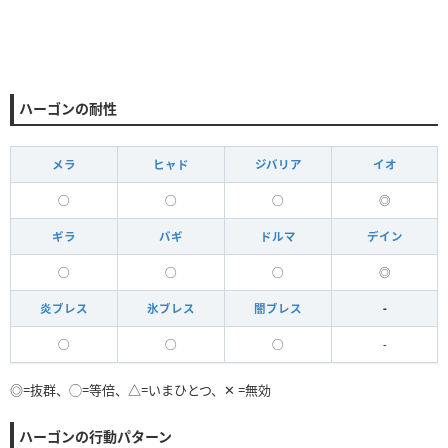
ハーゴンの耐性
メラ
ヒャド
ジバリア
イオ
◯
◯
◯
◎
ギラ
バギ
ドルマ
デイン
◯
◯
◯
◎
炎ブレス
氷ブレス
闇ブレス
-
◯
◯
◯
-
◎=抜群、◯=等倍、△=いまひとつ、✕ =無効
ハーゴンの行動パターン