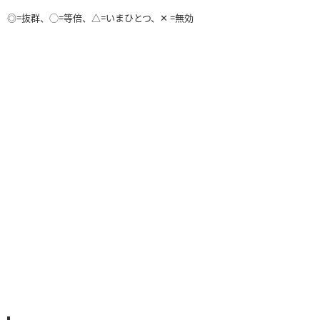
◎=抜群、◯=等倍、△=いまひとつ、✕ =無効