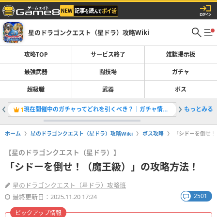
星のドラゴンクエスト（星ドラ）攻略Wiki
攻略TOP
サービス終了
雑談掲示板
最強武器
闘技場
ガチャ
超級職
武器
ボス
現在開催中のガチャってどれを引くべき？｜ガチャ情報一覧
もっとみる
守護騎士
1
2
ホーム
星のドラゴンクエスト（星ドラ）攻略Wiki
ボス攻略
「シドーを倒せ！
【星のドラゴンクエスト（星ドラ）】
「シドーを倒せ！（魔王級）」の攻略方法！
星のドラゴンクエスト（星ドラ）攻略班
2501
最終更新日：2025.11.20 17:24
ピックアップ情報