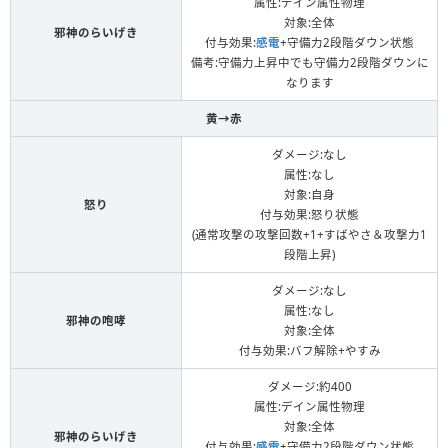
属性:デイン属性物理
対象:全体
邪神のらいげき
付与効果:
感電
+守備力2段階ダウン状態
備考:守備力上昇中でも守備力2段階ダウンに
なります
黄→赤
ダメージ:なし
属性:なし
対象:自身
怒り
付与効果:怒り状態
(通常攻撃の攻撃回数+1+すばやさ＆攻撃力1
段階上昇)
ダメージ:なし
属性:なし
邪神の咆哮
対象:全体
付与効果:バフ解除+やすみ
ダメージ:約400
属性:デイン属性物理
対象:全体
邪神のらいげき
付与効果:
感電
+守備力2段階ダウン状態