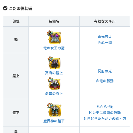
こだま役装備
部位
装備名
有効なスキル
電光石火
頭
会心一閃
竜の女王の冠
冥府の光
冥府の鎧上
鎧上
命竜の脈動
命竜の衣上
ちから+強
鎧下
ピンチに深淵の鼓動
ときどきたたかいの歌・強
魔界神の鎧下
盾
-
-