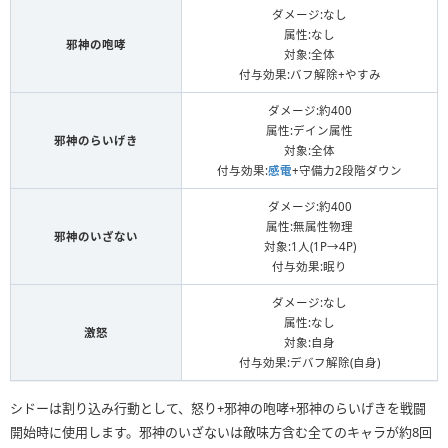
ダメージ:なし
属性:なし
邪神の咆哮
対象:全体
付与効果:バフ解除+やすみ
ダメージ:約400
属性:デイン属性
邪神のらいげき
対象:全体
付与効果:
感電
+守備力2段階ダウン
ダメージ:約400
属性:無属性物理
邪神のいざない
対象:1人(1P→4P)
付与効果:眠り
ダメージ:なし
属性:なし
激怒
対象:自身
付与効果:デバフ解除(自身)
シドーは割り込み行動として、怒り+邪神の咆哮+邪神のらいげきを戦闘
開始時に使用します。邪神のいざないは敵味方含む全てのキャラが約8回