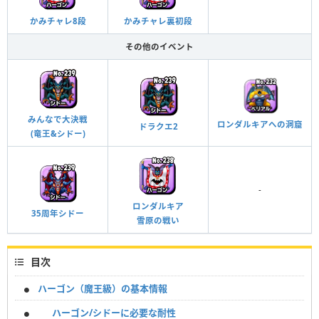
かみチャレ8段
かみチャレ裏初段
その他のイベント
みんなで大決戦
ロンダルキアへの洞窟
ドラクエ2
(竜王&シドー)
-
ロンダルキア
35周年シドー
雪原の戦い
目次
ハーゴン（魔王級）の基本情報
ハーゴン/シドーに必要な耐性