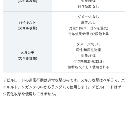
(スキル攻撃)
対象:全体
付与効果:なし
ダメージ:なし
バイキルト
属性:なし
(スキル攻撃)
対象:1体(ハーゴンを優先)
付与効果:攻撃力2段階上昇
ダメージ:約340
属性:無属性物理
メガンテ
対象:全体
(スキル攻撃)
付与効果:即死(自身)
備考:呪文として使用される
デビルロードの通常行動は通常攻撃のみです。スキル攻撃はベギラマ、バ
イキルト、メガンテの中からランダムで使用します。デビルロードはゲー
ジ変化攻撃を使用してきません。