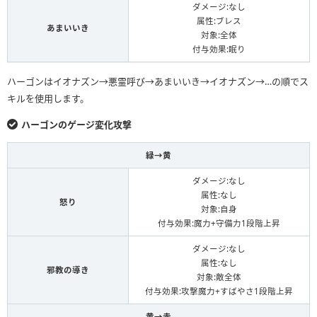
ダメージ:なし
属性:ブレス
あまいいき
対象:全体
付与効果:眠り
ハーゴンはイオナズン→悪霊呼び→あまいいき→イオナズン→…の順でス
キルを使用します。
ハーゴンのゲージ変化攻撃
緑→黄
ダメージ:なし
属性:なし
怒り
対象:自身
付与効果:魔力+守備力1段階上昇
ダメージ:なし
属性:なし
邪教の導き
対象:敵全体
付与効果:攻撃魔力+すばやさ1段階上昇
黄→赤