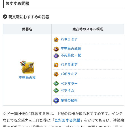
おすすめ武器
呪文職におすすめの武器
武器名
完凸時のスキル構成
バギラミア
不死鳥の威光
不死鳥化・杖
バギラミア
バギラミア
不死鳥の杖
ベホマラー
ベホイム
命竜の秘術
シドー(魔王級)に挑戦する際は、上記の武器が最もおすすめです。インテ
などで呪文威力を上げた後に「
こだまする光撃
」をかけてもらい、連続魔
導でバギラミアを発動することでハーゴン・シドーの両方のHPを一気に