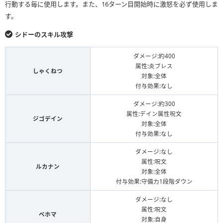
行動する毎に使用します。また、16ターン目開始時に激怒を必ず使用しま
す。
シドーのスキル攻撃
ダメージ:約400
属性:炎ブレス
しゃくねつ
対象:全体
付与効果:なし
ダメージ:約300
属性:デイン属性呪文
ジゴデイン
対象:全体
付与効果:なし
ダメージ:なし
属性:呪文
ルカナン
対象:全体
付与効果:守備力1段階ダウン
ダメージ:なし
属性:呪文
ベホマ
対象:自身