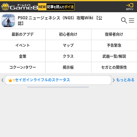
PSO2 ニュージェネシス（NGS）攻略Wiki 【公
認】
最新のアプデ
初心者向け
復帰者向け
イベント
マップ
予告緊急
金策
クラス
武器一覧/解説
コクーン/タワー
掲示板
セガとの関係性
セイガインライフルのステータス
もっとみる
ウェイカ
1
2