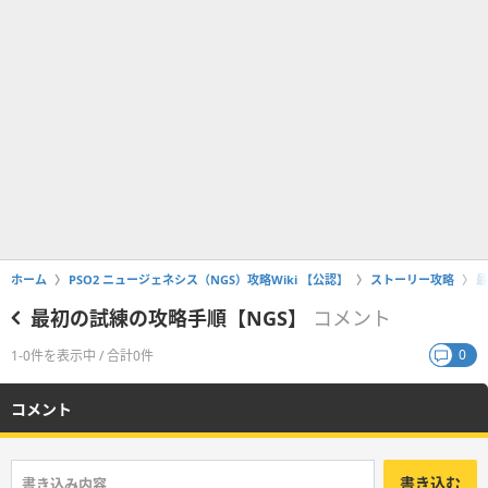
ホーム
PSO2 ニュージェネシス（NGS）攻略Wiki 【公認】
ストーリー攻略
最
最初の試練の攻略手順【NGS】
コメント
0
1-0件を表示中 / 合計0件
コメント
書き込む