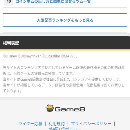
10
コインボムの出し方と簡単に出せるツム一覧
人気記事ランキングをもっと見る
権利表記
©Disney ©Disney/Pixar ©Lucasfilm ©MARVEL
当サイトのコンテンツ内で使用しているゲーム画像の著作権その他の知的財産
権は、当該ゲームの提供元に帰属しています。
当サイトはGame8編集部が独自に作成したコンテンツを提供しております。
当サイトが掲載しているデータ、画像等の無断使用・無断転載は固くお断りし
ております。
ライター応募
利用規約
プライバシーポリシー
外部送信ポリシー