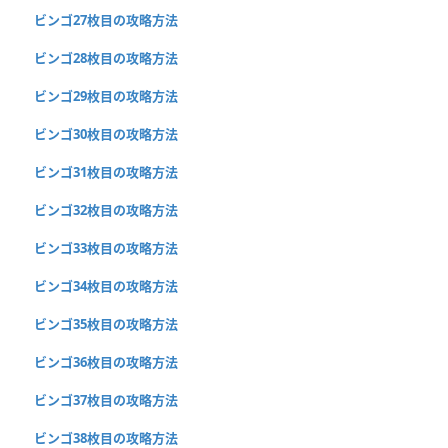
ビンゴ27枚目の攻略方法
ビンゴ28枚目の攻略方法
ビンゴ29枚目の攻略方法
ビンゴ30枚目の攻略方法
ビンゴ31枚目の攻略方法
ビンゴ32枚目の攻略方法
ビンゴ33枚目の攻略方法
ビンゴ34枚目の攻略方法
ビンゴ35枚目の攻略方法
ビンゴ36枚目の攻略方法
ビンゴ37枚目の攻略方法
ビンゴ38枚目の攻略方法