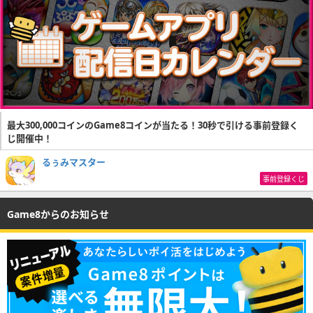
最大300,000コインのGame8コインが当たる！30秒で引ける事前登録く
じ開催中！
るぅみマスター
事前登録くじ
Game8からのお知らせ