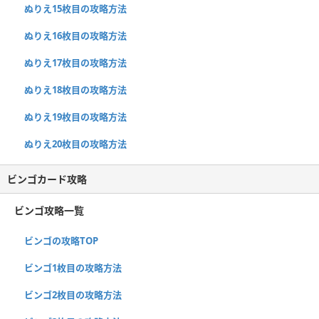
ぬりえ15枚目の攻略方法
ぬりえ16枚目の攻略方法
ぬりえ17枚目の攻略方法
ぬりえ18枚目の攻略方法
ぬりえ19枚目の攻略方法
ぬりえ20枚目の攻略方法
ビンゴカード攻略
ビンゴ攻略一覧
ビンゴの攻略TOP
ビンゴ1枚目の攻略方法
ビンゴ2枚目の攻略方法