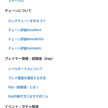
スターボム
チェーンについて
ロングチェーンを作るコツ
チェーン評価Excellent
チェーン評価Wonderful
チェーン評価Fantastic
プレイヤー情報・経験値（Exp）
レベルボーナスについて
プレイ履歴を確認する方法
Exp（経験値）とは？
Expの稼ぎ方とおすすめツム
イベント・ガチャ関連