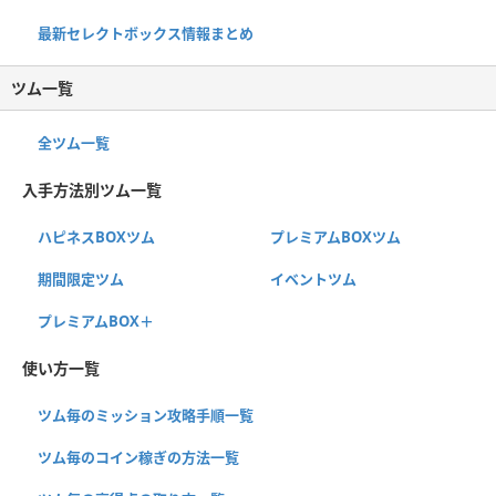
最新セレクトボックス情報まとめ
ツム一覧
全ツム一覧
入手方法別ツム一覧
ハピネスBOXツム
プレミアムBOXツム
期間限定ツム
イベントツム
プレミアムBOX＋
使い方一覧
ツム毎のミッション攻略手順一覧
ツム毎のコイン稼ぎの方法一覧