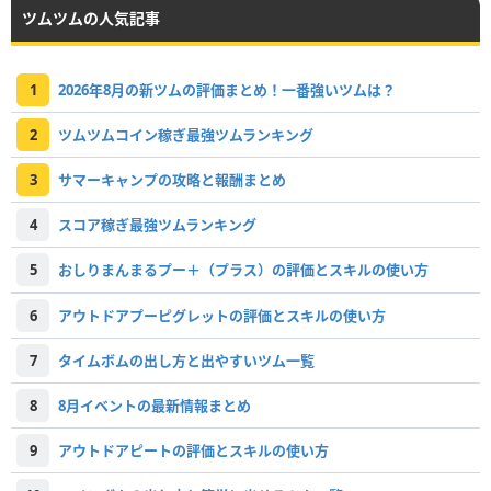
ツムツムの人気記事
1
2026年8月の新ツムの評価まとめ！一番強いツムは？
2
ツムツムコイン稼ぎ最強ツムランキング
3
サマーキャンプの攻略と報酬まとめ
4
スコア稼ぎ最強ツムランキング
5
おしりまんまるプー＋（プラス）の評価とスキルの使い方
6
アウトドアプーピグレットの評価とスキルの使い方
7
タイムボムの出し方と出やすいツム一覧
8
8月イベントの最新情報まとめ
9
アウトドアピートの評価とスキルの使い方