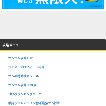
攻略メニュー
ツムツム攻略TOP
ライタープロフィール紹介
ツムの特徴検索ツール
ツムツム攻略LINE@
Tier表ランキングメーカー
手持ちツムのコイン稼ぎ最強ツム診断