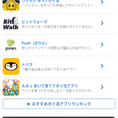
ウッディ‐守ってポイ活
「ウッディ」を守ってお世話してポイントゲット！
ビットウォーク
歩いてポイ活！日常生活でお得にポイントをもらおう
Powl（ポウル）
歩いたりアンケート回答など幅広い手段でポイントをゲット
トリマ
一攫千金も狙える歩いてポイ活アプリ
えみぅ 歩いて育ててポイ活アプリ
ペットを育ってポイ活しよう！可愛くやりがいがある新感覚アプリ
おすすめポイ活アプリランキング