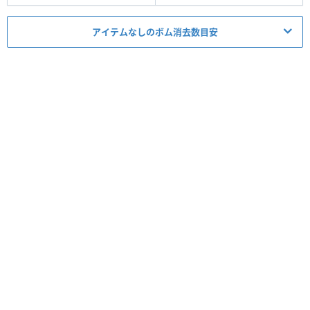
アイテムなしのボム消去数目安
ミッション適正度
必要スキルレベル
1~6
★★
☆☆☆
必須アイテム
スコア
コイン
経験値
タイム
ボム
5▶︎4
コンボ
-
スキルレベル
ボム数