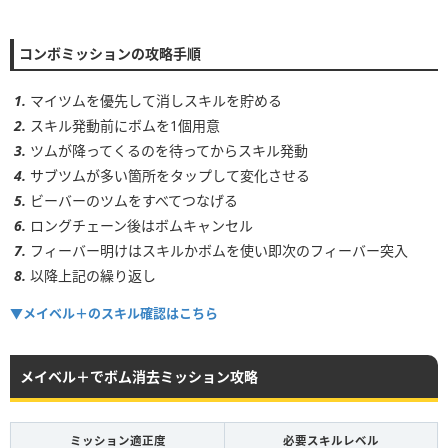
1~2
85~110コンボ
コンボミッションの攻略手順
3~4
85~110コンボ
5~6
85~110コンボ
マイツムを優先して消しスキルを貯める
スキル発動前にボムを1個用意
ツムが降ってくるのを待ってからスキル発動
サブツムが多い箇所をタップして変化させる
ビーバーのツムをすべてつなげる
ロングチェーン後はボムキャンセル
フィーバー明けはスキルかボムを使い即次のフィーバー突入
以降上記の繰り返し
▼メイベル＋のスキル確認はこちら
メイベル＋でボム消去ミッション攻略
ミッション適正度
必要スキルレベル