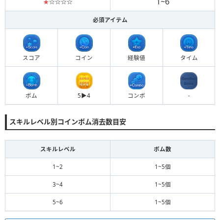
1~6
★
☆☆☆☆
必須アイテム
スコア
コイン
経験値
タイム
ボム
5▶︎4
コンボ
-
スキルレベル別コインボム消去数目安
スキルレベル
ボム数
1~2
1~5個
3~4
1~5個
5~6
1~5個