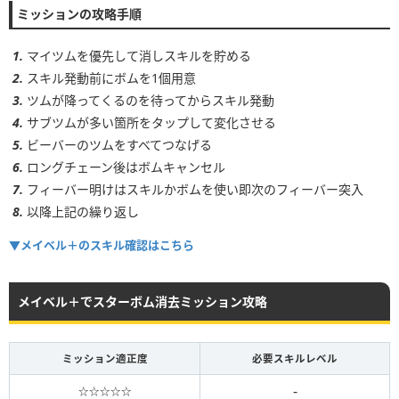
ミッションの攻略手順
3~4
0~3個
5~6
0~3個
マイツムを優先して消しスキルを貯める
スキル発動前にボムを1個用意
ツムが降ってくるのを待ってからスキル発動
サブツムが多い箇所をタップして変化させる
ビーバーのツムをすべてつなげる
ロングチェーン後はボムキャンセル
フィーバー明けはスキルかボムを使い即次のフィーバー突入
以降上記の繰り返し
▼メイベル＋のスキル確認はこちら
メイベル＋でスターボム消去ミッション攻略
ミッション適正度
必要スキルレベル
-
☆☆☆☆☆