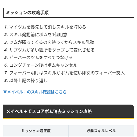
1~2
15~25個
ミッションの攻略手順
3~4
15~25個
5~6
15~25個
マイツムを優先して消しスキルを貯める
スキル発動前にボムを1個用意
ツムが降ってくるのを待ってからスキル発動
サブツムが多い箇所をタップして変化させる
ビーバーのツムをすべてつなげる
ロングチェーン後はボムキャンセル
フィーバー明けはスキルかボムを使い即次のフィーバー突入
以降上記の繰り返し
▼メイベル＋のスキル確認はこちら
メイベル＋でスコアボム消去ミッション攻略
ミッション適正度
必要スキルレベル