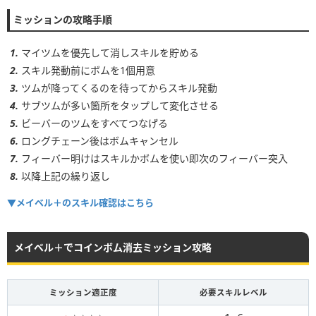
ミッションの攻略手順
3~4
4~8個
5~6
6~10個
マイツムを優先して消しスキルを貯める
スキル発動前にボムを1個用意
ツムが降ってくるのを待ってからスキル発動
サブツムが多い箇所をタップして変化させる
ビーバーのツムをすべてつなげる
ロングチェーン後はボムキャンセル
フィーバー明けはスキルかボムを使い即次のフィーバー突入
以降上記の繰り返し
▼メイベル＋のスキル確認はこちら
メイベル＋でコインボム消去ミッション攻略
ミッション適正度
必要スキルレベル