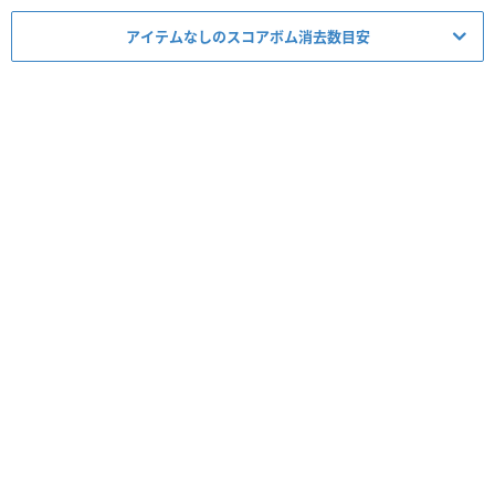
アイテムなしのスコアボム消去数目安
ミッション適正度
必要スキルレベル
1~6
★★★
☆☆
必須アイテム
スコア
コイン
経験値
タイム
ボム
5▶︎4
コンボ
-
スキルレベル
ボム数
1~2
1~5個