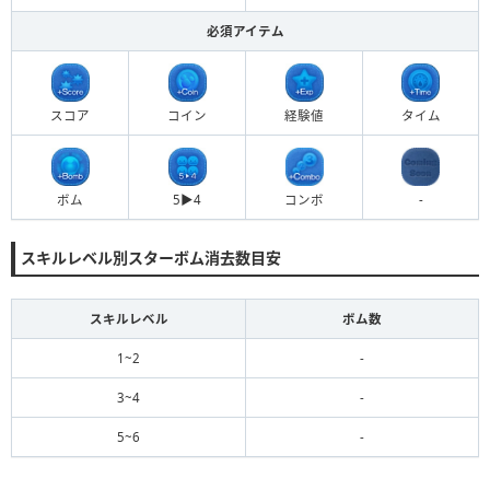
必須アイテム
スコア
コイン
経験値
タイム
ボム
5▶︎4
コンボ
-
スキルレベル別スターボム消去数目安
スキルレベル
ボム数
1~2
-
3~4
-
5~6
-