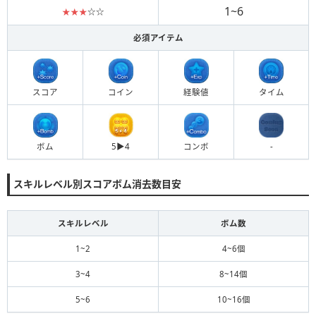
1~6
★★★
☆☆
必須アイテム
スコア
コイン
経験値
タイム
ボム
5▶︎4
コンボ
-
スキルレベル別スコアボム消去数目安
スキルレベル
ボム数
1~2
4~6個
3~4
8~14個
5~6
10~16個