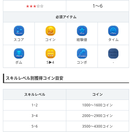
1～6
★★★
☆☆
必須アイテム
スコア
コイン
経験値
タイム
ボム
5▶︎4
コンボ
-
スキルレベル別獲得コイン目安
スキルレベル
コイン
1~2
1000～1600コイン
3~4
2000～2900コイン
5~6
3500～4300コイン