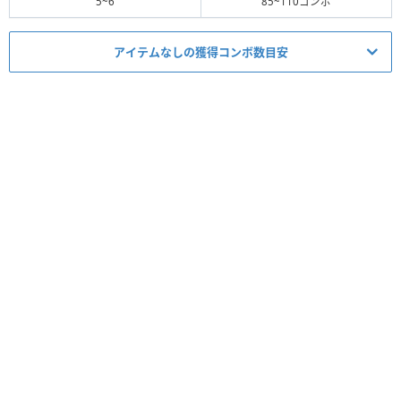
5~6
85~110コンボ
アイテムなしの獲得コンボ数目安
ミッション適正度
必要スキルレベル
1~6
★
☆☆☆☆
必須アイテム
スコア
コイン
経験値
タイム
ボム
5▶︎4
コンボ
-
スキルレベル
コンボ