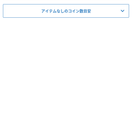
アイテムなしのコイン数目安
ミッション適正度
必要スキルレベル
1～6
★★
☆☆☆
必須アイテム
スコア
コイン
経験値
タイム
ボム
5▶︎4
コンボ
-
スキルレベル
コイン