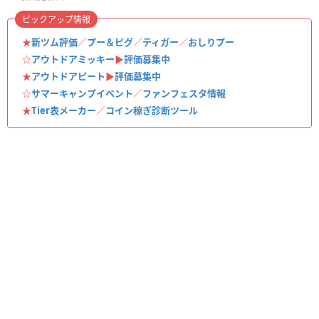
ピックアップ情報
★
新ツム評価
／
プー＆ピグ
／
ティガー
／
おしりプー
☆
アウトドアミッキー
▶︎
評価募集中
★
アウトドアピート
▶︎
評価募集中
☆
サマーキャンプイベント
／
ファンフェスタ情報
★
Tier表メーカー
／
コイン稼ぎ診断ツール