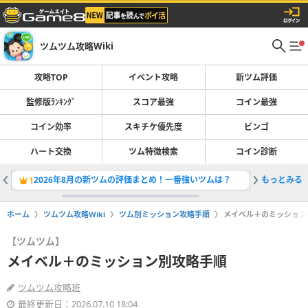
ツムツム攻略Wiki
攻略TOP
イベント攻略
新ツム評価
監修版ﾗﾝｷﾝｸﾞ
スコア最強
コイン最強
コイン効率
スキチケ優先度
ビンゴ
ハート交換
ツム特徴検索
コイン診断
2026年8月の新ツムの評価まとめ！一番強いツムは？
もっとみる
スコア稼
1
2
ホーム
ツムツム攻略Wiki
ツム別ミッション攻略手順
メイベル＋のミッション
【ツムツム】
メイベル＋のミッション別攻略手順
ツムツム攻略班
最終更新日：2026.07.10 18:04