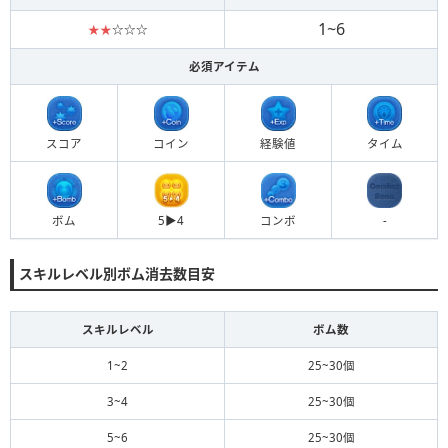
1~6
★★
☆☆☆
必須アイテム
スコア
コイン
経験値
タイム
ボム
5▶︎4
コンボ
-
スキルレベル別ボム消去数目安
スキルレベル
ボム数
1~2
25~30個
3~4
25~30個
5~6
25~30個