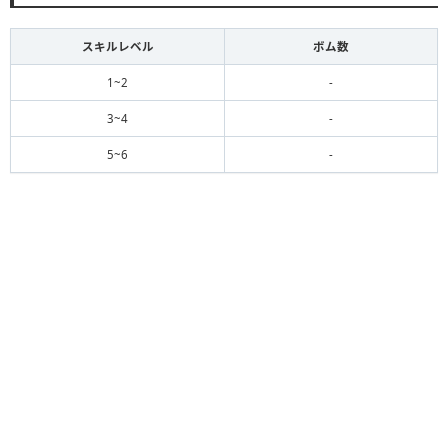
スキルレベル
ボム数
1~2
-
3~4
-
5~6
-