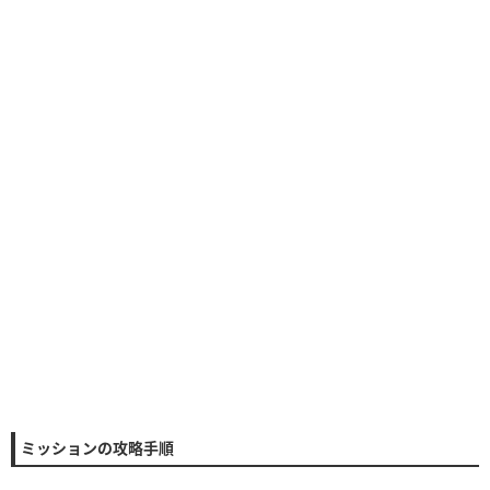
ミッション適正度
必要スキルレベル
1~6
★★★
☆☆
必須アイテム
スコア
コイン
経験値
タイム
ボム
5▶︎4
コンボ
-
スキルレベル
回数
1~2
6~8回
ミッションの攻略手順
3~4
6~8回