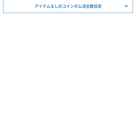
アイテムなしのコインボム消去数目安
ミッション適正度
必要スキルレベル
1~6
★
☆☆☆☆
必須アイテム
スコア
コイン
経験値
タイム
ボム
5▶︎4
コンボ
-
スキルレベル
ボム数
1~2
0~3個