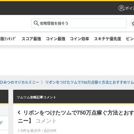
ポイ
版ﾗﾝｷﾝｸﾞ
スコア最強
コイン最強
コイン効率
スキチケ優先度
ビン
ひみつのマジカルミニー
リボンをつけたツムで750万点稼ぐ方法とおすすめツ
ツムツム攻略記事コメント
リボンをつけたツムで750万点稼ぐ方法とお
コメント
ニー】
グ
1-0件を表示中 / 合計0件