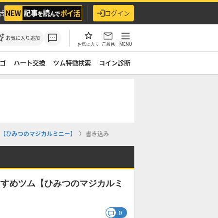
活
ログイン
お気に入り追加
ご意見
MENU
お気に入り
ゴ
ハート交換
ツム特徴検索
コイン診断
ム【ひみつのマジカルミニー】
書き込み
すすめツム【ひみつのマジカルミ
0