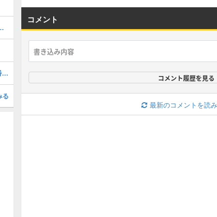
コメント
ボックスは引くべき？｜8月(第274弾)
2026年8月の新ツムの評価まとめ！一番強いツムは？
コメント履歴を見る
みる
最新のコメントを読