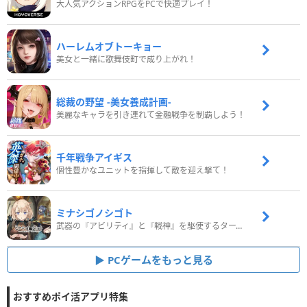
大人気アクションRPGをPCで快適プレイ！
ハーレムオブトーキョー
美女と一緒に歌舞伎町で成り上がれ！
総裁の野望 -美女養成計画-
美麗なキャラを引き連れて金融戦争を制覇しよう！
千年戦争アイギス
個性豊かなユニットを指揮して敵を迎え撃て！
ミナシゴノシゴト
武器の『アビリティ』と『戦神』を駆使するターン制コマンドバトルRPG！
PCゲームをもっと見る
おすすめポイ活アプリ特集