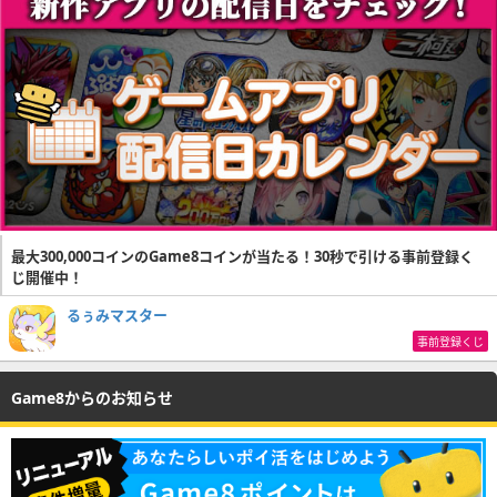
最大300,000コインのGame8コインが当たる！30秒で引ける事前登録く
じ開催中！
るぅみマスター
事前登録くじ
Game8からのお知らせ