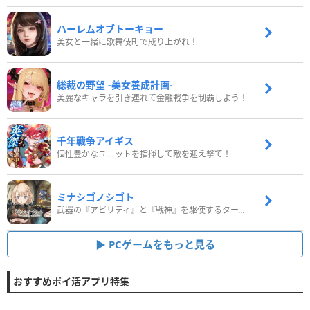
ハーレムオブトーキョー
美女と一緒に歌舞伎町で成り上がれ！
総裁の野望 -美女養成計画-
美麗なキャラを引き連れて金融戦争を制覇しよう！
千年戦争アイギス
個性豊かなユニットを指揮して敵を迎え撃て！
ミナシゴノシゴト
武器の『アビリティ』と『戦神』を駆使するターン制コマンドバトルRPG！
PCゲームをもっと見る
おすすめポイ活アプリ特集