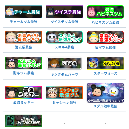
チャームツム最強
ツイステツム最強
ハピネスツム最強
消去系最強
スキル4最強
恒常ツム最強
配布ツム最強
スターウォーズ
キングダムハーツ
最強ミッキー
ミッション最強
メダル効率最強
-
-