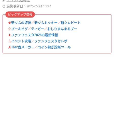
ツムツム攻略班
最終更新日：2026.05.21 13:37
ピックアップ情報
★
新ツムの評価
／
新ツムミッキー
／
新ツムピート
☆
プー＆ピグ
／
ティガー
／
おしりまんまるプー
★
ファンフェスタ2026の最新情報
☆
イベント攻略
／
ファンフェスタセレボ
★
Tier表メーカー
／
コイン稼ぎ診断ツール