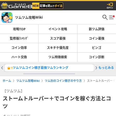
ツムツム攻略Wiki
攻略TOP
イベント攻略
新ツム評価
監修版ﾗﾝｷﾝｸﾞ
スコア最強
コイン最強
コイン効率
スキチケ優先度
ビンゴ
ハート交換
ツム特徴検索
コイン診断
ツムツムコイン稼ぎ最強ツムランキング
もっとみる
スコア稼
1
2
ホーム
ツムツム攻略Wiki
ツム別のコイン稼ぎのやり方
ストームトルーパー＋
【ツムツム】
ストームトルーパー＋でコインを稼ぐ方法とコ
ツ