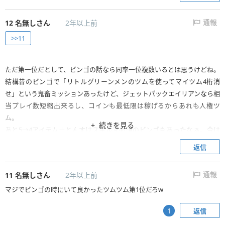
12
名無しさん
2年以上前
通報
>>11
ただ第一位だとして、ビンゴの話なら同率一位複数いるとは思うけどね。
結構昔のビンゴで「リトルグリーンメンのツムを使ってマイツム4桁消
せ」という鬼畜ミッションあったけど、ジェットパックエイリアンなら相
当プレイ数短縮出来るし、コインも最低限は稼げるからあれも人権ツ
ム。
続きを見る
あと5→4アイテム＋とんすけスキルマ必須のビンゴもあったなぁ。今は
セットツムでもいけるか知らんけど。
返信
そういった唯一無二のツムもいいけど、あとはガストンや邪悪な妖精マレ
フィセント、原種マレウス、セットツムらといった特徴を多く持つツム
11
名無しさん
2年以上前
通報
の貢献度も評価したいよね。
マジでビンゴの時にいて良かったツムツム第1位だろw
返信
1