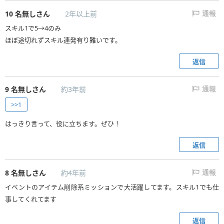
10
名無しさん
2年以上前
通報
スキル1で5→4のみ
ほぼ途切れずスキル連発有り難いです。
返信
9
名無しさん
約3年前
通報
>>1
はっきり言って、役に立ちます。ぜひ！
返信
8
名無しさん
約4年前
通報
イベントのアイテム削除系ミッションで大活躍してます。スキル1でも仕
事してくれてます
返信