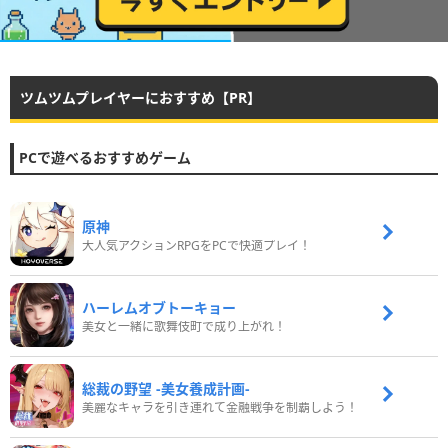
ツムツムプレイヤーにおすすめ【PR】
PCで遊べるおすすめゲーム
原神
大人気アクションRPGをPCで快適プレイ！
ハーレムオブトーキョー
美女と一緒に歌舞伎町で成り上がれ！
総裁の野望 -美女養成計画-
美麗なキャラを引き連れて金融戦争を制覇しよう！