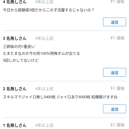
4
名無しさん
4年以上前
通報
今日から経験値3倍だからこの子活躍するじゃないの？
返信
3
名無しさん
4年以上前
通報
三姉妹の内1番良い
たまたまなのか今の所100％特殊ボムが出てる
5回しかしてないけど
返信
2
名無しさん
4年以上前
通報
スキルマでジャイロ無し5400枚 ジャイロあり6000枚 結構稼げますね
返信
1
名無しさん
4年以上前
通報