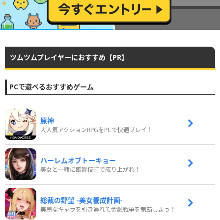
ツムツムプレイヤーにおすすめ【PR】
PCで遊べるおすすめゲーム
原神
大人気アクションRPGをPCで快適プレイ！
ハーレムオブトーキョー
美女と一緒に歌舞伎町で成り上がれ！
総裁の野望 -美女養成計画-
美麗なキャラを引き連れて金融戦争を制覇しよう！