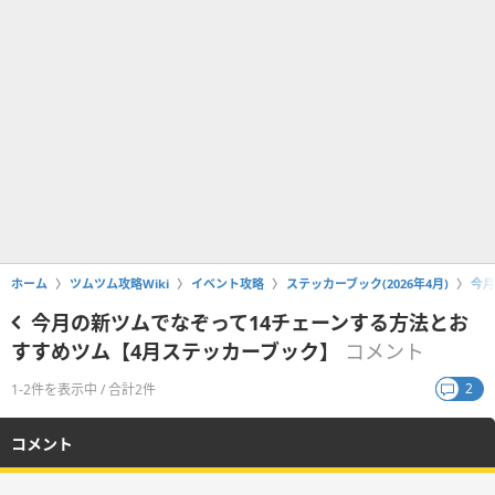
ホーム
ツムツム攻略Wiki
イベント攻略
ステッカーブック(2026年4月)
今月
今月の新ツムでなぞって14チェーンする方法とお
すすめツム【4月ステッカーブック】
コメント
2
1-2件を表示中 / 合計2件
コメント