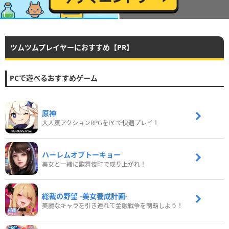
ツムツムプレイヤーにおすすめ【PR】
PCで遊べるおすすめゲーム
原神
大人気アクションRPGをPCで快適プレイ！
ハーレムオブトーキョー
美女と一緒に歌舞伎町で成り上がれ！
総裁の野望 -美女養成計画-
美麗なキャラを引き連れて金融戦争を制覇しよう！