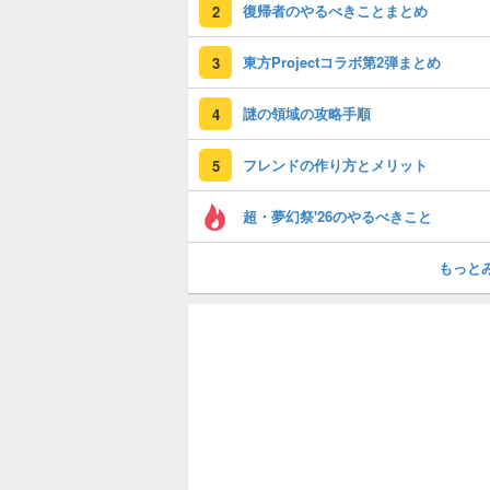
復帰者のやるべきことまとめ
2
東方Projectコラボ第2弾まとめ
3
謎の領域の攻略手順
4
フレンドの作り方とメリット
5
超・夢幻祭'26のやるべきこと
もっと