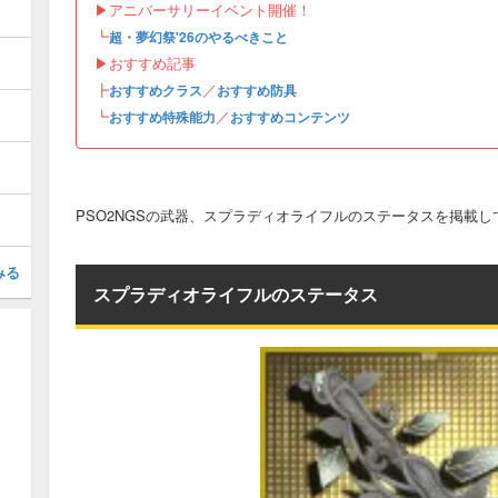
▶︎アニバーサリーイベント開催！
┗
超・夢幻祭'26のやるべきこと
▶︎おすすめ記事
┣
／
おすすめクラス
おすすめ防具
┗
／
おすすめ特殊能力
おすすめコンテンツ
PSO2NGSの武器、スプラディオライフルのステータスを掲載し
みる
スプラディオライフルのステータス