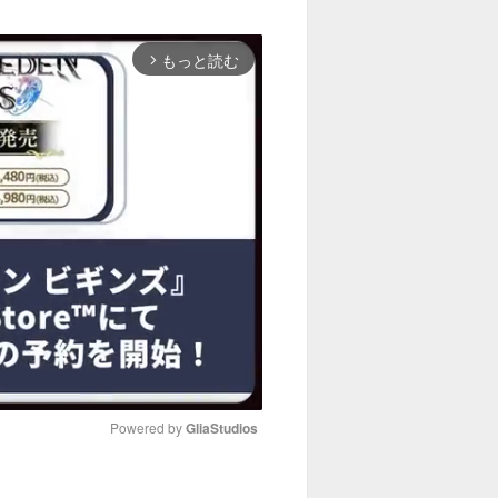
もっと読む
arrow_forward_ios
Powered by 
GliaStudios
M