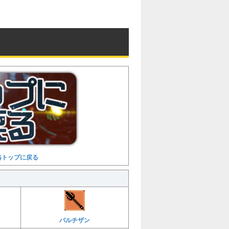
u
t
e
略トップに戻る
パルチザン