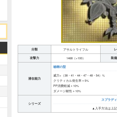
分類
レ
アサルトライフル
攻撃力
装備
1468（+100）
秘樹の型
威力+（38・41・44・47・48・54）%
潜在能力
クリティカル発生率＋5%
PP消費軽減＋10%
ダメージ耐性＋10%
スプラディ
シリーズ
▲入手方法は上記