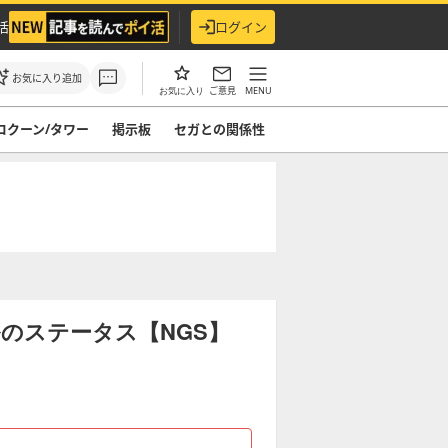
活
ログイン
お気に入り追加
ご意見
MENU
お気に入り
コクーン/タワー
掲示板
セガとの関係性
ルのステータス【NGS】