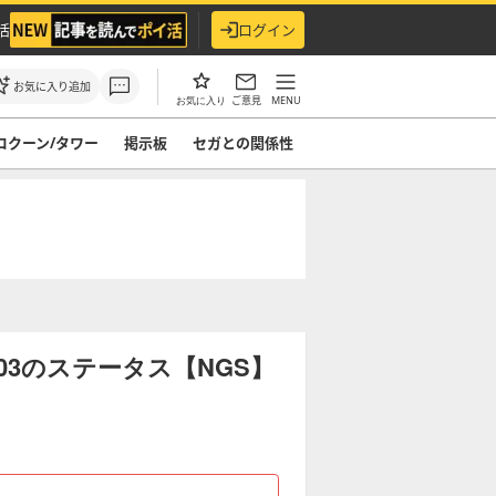
活
ログイン
お気に入り追加
ご意見
MENU
お気に入り
コクーン/タワー
掲示板
セガとの関係性
.03のステータス【NGS】