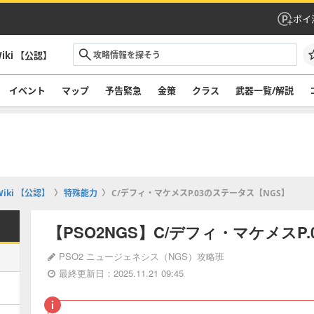
ポイ
iki 【公認】
イベント
マップ
予告緊急
金策
クラス
武器一覧/解説
iki 【公認】
特殊能力
C/デフィ・マケメスP.03のステータス【NGS】
【PSO2NGS】C/デフィ・マケメスP
PSO2 ニュージェネシス（NGS）攻略班
最終更新日：2025.11.21 09:45