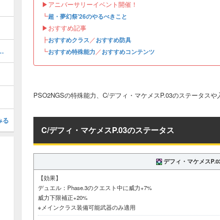
▶︎アニバーサリーイベント開催！
┗
超・夢幻祭'26のやるべきこと
▶︎おすすめ記事
┣
／
おすすめクラス
おすすめ防具
データ｜倒し方・出現場所
┗
／
おすすめ特殊能力
おすすめコンテンツ
PSO2NGSの特殊能力、C/デフィ・マケメスP.03のステータ
みる
C/デフィ・マケメスP.03のステータス
デフィ・マケメスP.0
【効果】
デュエル：Phase.3のクエスト中に威力+7%
威力下限補正+20%
※メインクラス装備可能武器のみ適用