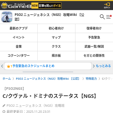
PSO2 ニュージェネシス（NGS）攻略Wiki 【公
認】
最新のアプデ
初心者向け
復帰者向け
イベント
マップ
予告緊急
金策
クラス
武器一覧/解説
コクーン/タワー
掲示板
セガとの関係性
予告緊急のスケジュールまとめ
もっとみる
クラス一
1
2
ホーム
PSO2 ニュージェネシス（NGS）攻略Wiki 【公認】
特殊能力
C/クヴ
【PSO2NGS】
C/クヴァル・ドミナのステータス【NGS】
PSO2 ニュージェネシス（NGS）攻略班
最終更新日：2025.11.20 23:31