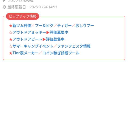
ツムツム攻略班
最終更新日：2026.03.24 14:53
ピックアップ情報
★
新ツム評価
／
プー＆ピグ
／
ティガー
／
おしりプー
☆
アウトドアミッキー
▶︎
評価募集中
★
アウトドアピート
▶︎
評価募集中
☆
サマーキャンプイベント
／
ファンフェスタ情報
★
Tier表メーカー
／
コイン稼ぎ診断ツール