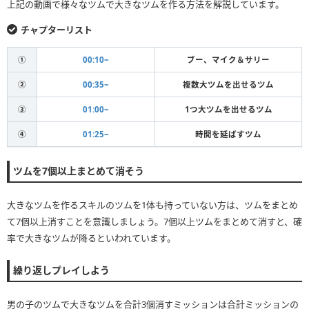
上記の動画で様々なツムで大きなツムを作る方法を解説しています。
チャプターリスト
①
00:10~
ブー、マイク＆サリー
②
00:35~
複数大ツムを出せるツム
③
01:00~
1つ大ツムを出せるツム
④
01:25~
時間を延ばすツム
ツムを7個以上まとめて消そう
大きなツムを作るスキルのツムを1体も持っていない方は、ツムをまとめ
て7個以上消すことを意識しましょう。7個以上ツムをまとめて消すと、確
率で大きなツムが降るといわれています。
繰り返しプレイしよう
男の子のツムで大きなツムを合計3個消すミッションは合計ミッションの