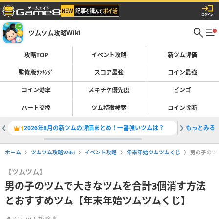
ツムツム攻略Wiki
攻略TOP
イベント攻略
新ツム評価
監修版ﾗﾝｷﾝｸﾞ
スコア最強
コイン最強
コイン効率
スキチケ優先度
ビンゴ
ハート交換
ツム特徴検索
コイン診断
2026年8月の新ツムの評価まとめ！一番強いツムは？
もっとみる
ツムツム
1
2
ホーム
ツムツム攻略Wiki
イベント攻略
年末年始ツムツムくじ
男の子のツ
【ツムツム】
男の子のツムで大きなツムを合計3個消す方法
とおすすめツム【年末年始ツムツムくじ】